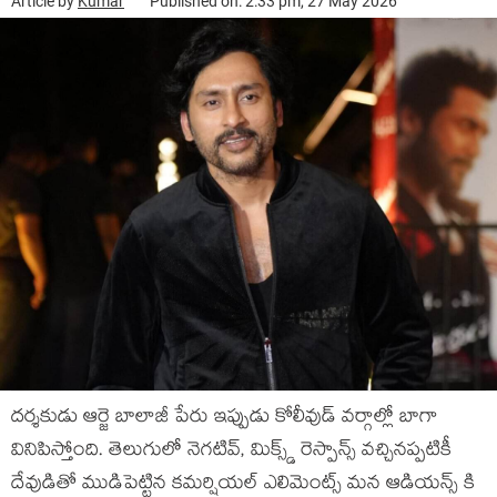
Article by
Kumar
Published on: 2:33 pm, 27 May 2026
దర్శకుడు ఆర్జె బాలాజీ పేరు ఇప్పుడు కోలీవుడ్ వర్గాల్లో బాగా
వినిపిస్తోంది. తెలుగులో నెగటివ్, మిక్స్డ్ రెస్పాన్స్ వచ్చినప్పటికీ
దేవుడితో ముడిపెట్టిన కమర్షియల్ ఎలిమెంట్స్ మన ఆడియన్స్ కి