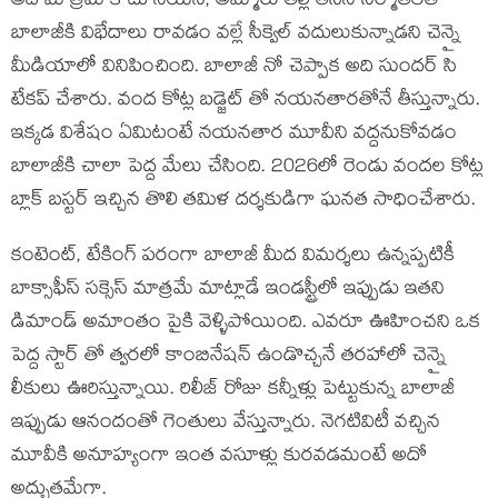
అది మాత్రమే కాదు నయన్, అమ్మోరు తల్లి తీసిన నిర్మాతలతో
బాలాజీకి విభేదాలు రావడం వల్లే సీక్వెల్ వదులుకున్నాడని చెన్నై
మీడియాలో వినిపించింది. బాలాజీ నో చెప్పాక అది సుందర్ సి
టేకప్ చేశారు. వంద కోట్ల బడ్జెట్ తో నయనతారతోనే తీస్తున్నారు.
ఇక్కడ విశేషం ఏమిటంటే నయనతార మూవీని వద్దనుకోవడం
బాలాజీకి చాలా పెద్ద మేలు చేసింది. 2026లో రెండు వందల కోట్ల
బ్లాక్ బస్టర్ ఇచ్చిన తొలి తమిళ దర్శకుడిగా ఘనత సాధించేశారు.
కంటెంట్, టేకింగ్ పరంగా బాలాజీ మీద విమర్శలు ఉన్నప్పటికీ
బాక్సాఫీస్ సక్సెస్ మాత్రమే మాట్లాడే ఇండస్ట్రీలో ఇప్పుడు ఇతని
డిమాండ్ అమాంతం పైకి వెళ్ళిపోయింది. ఎవరూ ఊహించని ఒక
పెద్ద స్టార్ తో త్వరలో కాంబినేషన్ ఉండొచ్చనే తరహాలో చెన్నై
లీకులు ఊరిస్తున్నాయి. రిలీజ్ రోజు కన్నీళ్లు పెట్టుకున్న బాలాజీ
ఇప్పుడు ఆనందంతో గెంతులు వేస్తున్నారు. నెగటివిటీ వచ్చిన
మూవీకి అనూహ్యంగా ఇంత వసూళ్లు కురవడమంటే అదో
అద్భుతమేగా.