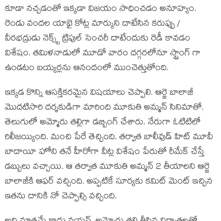
కూడా నచ్చడంతో ఇక్కడా విజయం సాధించడం అనూహ్యం.
రెండు వందల యాభై కోట్ల మార్కుని దాటేసిన కరుప్పు /
వీరభద్రుడు నెక్స్ట్ ట్రిపుల్ సెంచరీ దాటేందుకు రెడీ కావడం
విశేషం. తమిళనాడులో మూడో వారం దగ్గరలోనూ స్ట్రాంగ్ గా
ఉండటం బయ్యర్లను ఆనందంలో ముంచెత్తుతోంది.
ఇక్కడ కొన్ని ఆసక్తికరమైన విషయాలు చెప్పాలి. ఆర్జె బాలాజీ
మొదటిసారి దర్శకుడిగా మారింది మూకుతి అమ్మన్ సినిమాతో.
తెలుగులో అమ్మోరు తల్లిగా డబ్బింగ్ చేశారు. నేరుగా ఓటిటిలో
రిలీజయ్యింది. మంచి పేరే తెచ్చింది. తర్వాత బాలీవుడ్ హిట్ మూవీ
బాదాయీ హోని తనే హీరోగా వీట్ల విశేషం పేరుతో రీమేక్ చేస్తే
డబ్బులు వచ్చాయి. ఆ తర్వాత మూకుతి అమ్మన్ 2 తీయాలని ఆర్జె
బాలాజీకి ఆఫర్ వచ్చింది. అప్పటికే సూర్యకు కమిట్ మెంట్ ఇచ్చిన
ఇతను దానికి నో చెప్పాల్సి వచ్చింది.