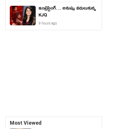
ఇంట్రెస్టింగ్… అనుష్క వదులుకున్న
KJQ
9 hours ago
Most Viewed