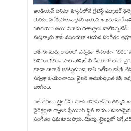
ఇండియన్ సినిమా హిస్టరీలోనే గ్రేటెస్ట్ మ్యూజిక
మెరిపించలేకపోతున్నాడని ఆయన అభిమానులే అసంతృప్తి
పరిచయం అయి మూడు దశాబ్దాలు దాటినప్పటికీ.. ఇం
వస్తున్నారు కానీ ముందులా ఆయన సంగీతం ఉర్రూత
ఐతే ఈ మధ్య కాలంలో ఎన్నడూ లేనంతగా ‘చికిరి’ 
సినిమాలోని ఆ పాట సోషల్ మీడియాలో బాగా వైరల్ 
కూడా బాగానే ఆకట్టుకుంది. కానీ ఇటీవల రిలీజ్ చేసిన
సర్వత్రా వినిపించాయి. ట్రైలర్ అనుకున్నంత కి
జరిగింది.
ఐతే కేవలం ట్రైలర్‌ను చూసి రెహమాన్‌ను తక్కువ 
డైరెక్టర్లలా గ్యాలరీ ప్లేయింగ్ స్టైల్ కాదు. విపరీతమ
సంగీతం సమకూరుస్తారు. టీజర్లు, ట్రైలర్లలో సిగ్న