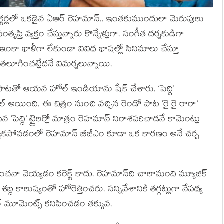
్ డైరెక్టర్లలో ఒకడైన ఏఆర్ రెహమాన్.. ఇంతకుముందులా మెరుపులు
 వ్యక్తం చేస్తున్నారు కొన్నేళ్లుగా. సంగీత దర్శకుడిగా
కా ఖాళీగా లేకుండా వివిధ భాషల్లో సినిమాలు చేస్తూ
లూగించట్లేదనే విమర్శలున్నాయి.
పాటతో ఆయన హోల్ ఇండియాను షేక్ చేశారు. ‘పెద్ది’
అయింది. ఈ చిత్రం నుంచి వచ్చిన రెండో పాట ‘రై రై రారా’
 ‘పెద్ది’ ట్రైలర్లో మాత్రం రెహమాన్ నిరాశపరిచాడనే కామెంట్లు
క్ ఇవ్వకపోవడంలో రెహమాన్ బీజీఎం కూడా ఒక కారణం అనే చర్చ
అంచనా వెయ్యడం కరెక్ట్ కాదు. రెహమాన్‌ది చాలామంది మ్యూజిక్
ైన శబ్ద కాలుష్యంతో హోరెత్తించరు. సన్నివేశానికి తగ్గట్లుగా నేపథ్య
ేచర్ మూమెంట్స్ కనిపించడం తక్కువ.