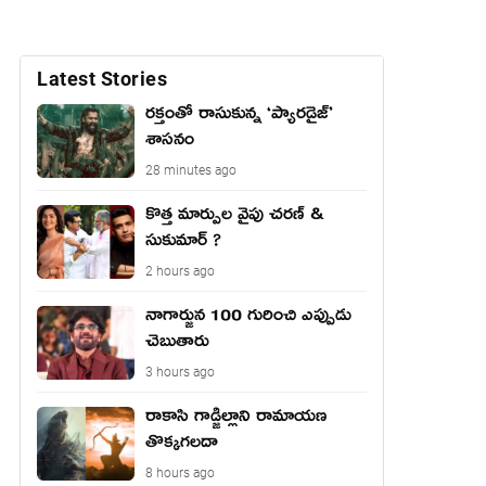
Latest Stories
రక్తంతో రాసుకున్న ‘ప్యారడైజ్’
శాసనం
28 minutes ago
కొత్త మార్పుల వైపు చరణ్ &
సుకుమార్ ?
2 hours ago
నాగార్జున 100 గురించి ఎప్పుడు
చెబుతారు
3 hours ago
రాకాసి గాడ్జిల్లాని రామాయణ
తొక్కగలదా
8 hours ago