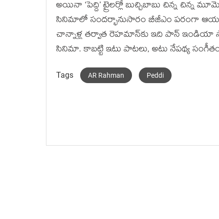
అయినా ‘పెద్ది’ ట్రైలర్లో బుచ్చిబాబు చిన్న చిన్న మూమ
సినిమాలో సందర్భానుసారం బీజీఎం పరంగా ఆయ
చాన్నాళ్ల తర్వాత రెహమాన్‌కు ఇది పాన్ ఇండియా
సినిమా. కాబట్టి ఇటు పాటలు, అటు నేపథ్య సం
Tags
AR Rahman
Peddi