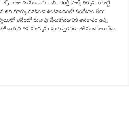
ెంట్స్ చాలా చూపించారు కానీ.. లెంగ్తీ షాట్స్ తక్కువ. కాబట్టి
న తన మార్కు చూపించి ఉంటానడంలో సందేహం లేదు.
 స్థాయిలో తనేంటో రుజువు చేసుకోవడానికి అవకాశం ఉన్న
గీతంతో ఆయన తన మార్కును చూపిస్తాడనడంలో సందేహం లేదు.