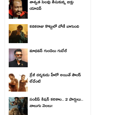
శాశ్వత సెలవు తీసుకున్న బిక్షు
యాదవ్
కనకరాజు కొట్టులో బోణీ బాగుంది
మాధ‌వ‌న్ గుండెలు గుబేల్‌
క్రేజీ దర్శకుడు హీరో అయితే సౌండ్
లేదేంటి
సందీప్ కిషన్ కరికాల... 2 పార్టులు...
నాలుగు నెలలు!