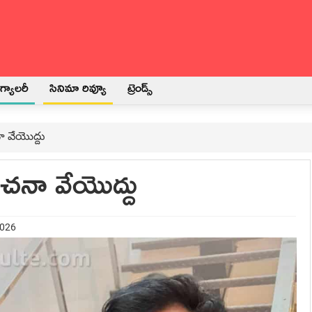
్యాలరీ
సినిమా రివ్యూ
ట్రెండ్స్
 వేయొద్దు
చనా వేయొద్దు
2026