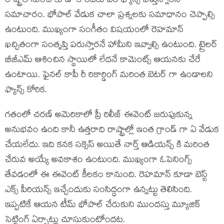
రాష్ట్రాల నుంచి కూడా కొందరు వీర ఫ్యాన్స్ వెళ్తున్నారని
సమాచారం. భోపాల్ వేడుక చాలా ప్రశ్నలకు సమాధానం చెప్పాల్సి
ఉంటుంది. ముఖ్యంగా సంగీతం విషయంలో రెహమాన్
ఖచ్చితంగా సంతృప్తి పరుస్తారనే హామీని ఇవ్వాల్సి ఉంటుంది. ట్రైలర్
బీజీఎమ్ ఆశించిన స్థాయిలో లేదనే కామెంట్స్ ఆయనకు చేరే
ఉంటాయి. ఫైనల్ కాపీ రీ రికార్డింగ్ మరింత బెటర్ గా ఉండాలని
ఫ్యాన్స్ కోరిక.
గతంలో చరణ్ అమెరికాలో ప్రీ రిలీజ్ ఈవెంట్ జరుపుకున్న
అనుభవం ఉంది కానీ ఉత్తరాది రాష్ట్రాల్లో ఇంత గ్రాండ్ గా ఏ వేడుక
చేయలేదు. ఇది కనక సక్సెస్ అయితే నార్త్ ఆడియన్స్ కి మరింత
చేరువ అయ్యే అవకాశం ఉంటుంది. ముఖ్యంగా ఓపెనింగ్స్
తేవడంలో ఈ ఈవెంట్ కీలకం కానుంది. రెహమాన్ కూడా బెస్ట్
ఎక్స్ పీరియన్స్ ఇచ్చేందుకు సంసిద్ధంగా ఉన్నట్టు తెలిసింది.
ఇప్పటికే ఆయన టీమ్ భోపాల్ చేరుకుని ముందస్తు మ్యూజిక్
సెట్టింగ్ ఏర్పాట్లు చూసుకుంటోందట.