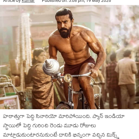
Article by
Kumar
Published on: 5:08 pm, 19 May 2026
హఠాత్తుగా పెద్ది సినారియో మారిపోయింది. ప్యాన్ ఇండియా
స్థాయిలో పెద్ది గురించి రెండు మూడు రోజులు
మాట్లాడుకుంటారనుకుంటే దానికి భిన్నంగా వచ్చిన మిక్స్డ్