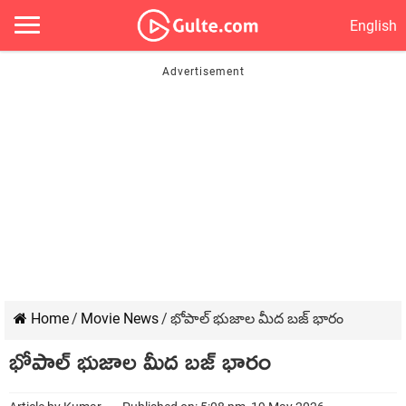
English
Home
/
Movie News
/
భోపాల్ భుజాల మీద బజ్ భారం
భోపాల్ భుజాల మీద బజ్ భారం