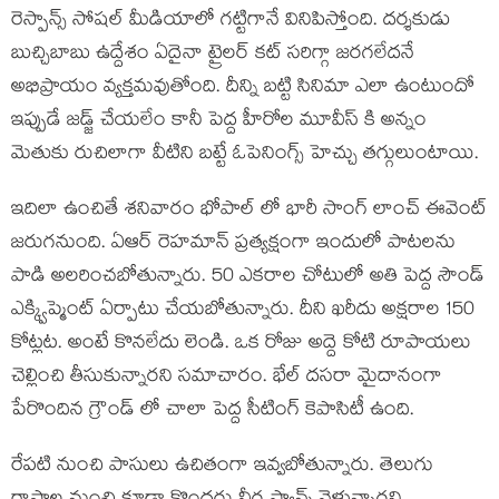
రెస్పాన్స్ సోషల్ మీడియాలో గట్టిగానే వినిపిస్తోంది. దర్శకుడు
బుచ్చిబాబు ఉద్దేశం ఏదైనా ట్రైలర్ కట్ సరిగ్గా జరగలేదనే
అభిప్రాయం వ్యక్తమవుతోంది. దీన్ని బట్టి సినిమా ఎలా ఉంటుందో
ఇప్పుడే జడ్జ్ చేయలేం కానీ పెద్ద హీరోల మూవీస్ కి అన్నం
మెతుకు రుచిలాగా వీటిని బట్టే ఓపెనింగ్స్ హెచ్చు తగ్గులుంటాయి.
ఇదిలా ఉంచితే శనివారం భోపాల్ లో భారీ సాంగ్ లాంచ్ ఈవెంట్
జరుగనుంది. ఏఆర్ రెహమాన్ ప్రత్యక్షంగా ఇందులో పాటలను
పాడి అలరించబోతున్నారు. 50 ఎకరాల చోటులో అతి పెద్ద సౌండ్
ఎక్క్విప్మెంట్ ఏర్పాటు చేయబోతున్నారు. దీని ఖరీదు అక్షరాల 150
కోట్లట. అంటే కొనలేదు లెండి. ఒక రోజు అద్దె కోటి రూపాయలు
చెల్లించి తీసుకున్నారని సమాచారం. భేల్ దసరా మైదానంగా
పేరొందిన గ్రౌండ్ లో చాలా పెద్ద సీటింగ్ కెపాసిటీ ఉంది.
రేపటి నుంచి పాసులు ఉచితంగా ఇవ్వబోతున్నారు. తెలుగు