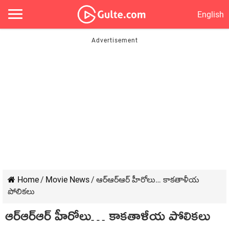
English
Home
/
Movie News
/
ఆర్ఆర్ఆర్ హీరోలు… కాకతాళీయ
పోలికలు
ఆర్ఆర్ఆర్ హీరోలు… కాకతాళీయ పోలికలు