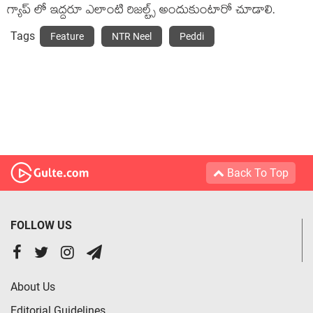
గ్యాప్ లో ఇద్దరూ ఎలాంటి రిజల్ట్స్ అందుకుంటారో చూడాలి.
Tags
Feature
NTR Neel
Peddi
Back To Top
FOLLOW US
About Us
Editorial Guidelines