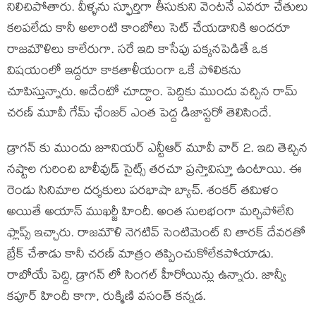
నిలిచిపోతారు. వీళ్ళను స్ఫూర్తిగా తీసుకుని వెంటనే ఎవరూ చేతులు
కలపలేదు కానీ అలాంటి కాంబోలు సెట్ చేయడానికి అందరూ
రాజమౌళిలు కాలేరుగా. సరే ఇది కాసేపు పక్కనపెడితే ఒక
విషయంలో ఇద్దరూ కాకతాళీయంగా ఒకే పోలికను
చూపిస్తున్నారు. అదేంటో చూద్దాం. పెద్దికు ముందు వచ్చిన రామ్
చరణ్ మూవీ గేమ్ ఛేంజర్ ఎంత పెద్ద డిజాస్టరో తెలిసిందే.
డ్రాగన్ కు ముందు జూనియర్ ఎన్టీఆర్ మూవీ వార్ 2. ఇది తెచ్చిన
నష్టాల గురించి బాలీవుడ్ సైట్స్ తరచూ ప్రస్తావిస్తూ ఉంటాయి. ఈ
రెండు సినిమాల దర్శకులు పరభాషా బ్యాచ్. శంకర్ తమిళం
అయితే అయాన్ ముఖర్జీ హిందీ. అంత సులభంగా మర్చిపోలేని
ఫ్లాప్స్ ఇచ్చారు. రాజమౌళి నెగటివ్ సెంటిమెంట్ ని తారక్ దేవరతో
బ్రేక్ చేశాడు కానీ చరణ్ మాత్రం తప్పించుకోలేకపోయాడు.
రాబోయే పెద్ది, డ్రాగన్ లో సింగల్ హీరోయిన్లు ఉన్నారు. జాన్వీ
కపూర్ హిందీ కాగా, రుక్మిణి వసంత్ కన్నడ.