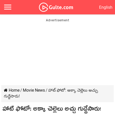
English
Home
/
Movie News
/
హాట్‍ ఫోటో: అక్కా చెల్లెలు అచ్చు
గుద్దేసారు!
హాట్‍ ఫోటో: అక్కా చెల్లెలు అచ్చు గుద్దేసారు!