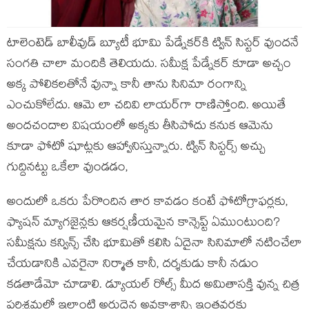
టాలెంటెడ్‍ బాలీవుడ్‍ బ్యూటీ భూమి పేడ్నేకర్‍కి ట్విన్‍ సిస్టర్‍ వుందనే
సంగతి చాలా మందికి తెలియదు. సమీక్ష పేడ్నేకర్‍ కూడా అచ్చం
అక్క పోలికలతోనే వున్నా కానీ తాను సినిమా రంగాన్ని
ఎంచుకోలేదు. ఆమె లా చదివి లాయర్‍గా రాణిస్తోంది. అయితే
అందచందాల విషయంలో అక్కకు తీసిపోదు కనుక ఆమెను
కూడా ఫోటో షూట్లకు ఆహ్వానిస్తున్నారు. ట్విన్‍ సిస్టర్స్ అచ్చు
గుద్దినట్టు ఒకేలా వుండడం,
అందులో ఒకరు పేరొందిన తార కావడం కంటే ఫోటోగ్రాఫర్లకు,
ఫ్యాషన్‍ మ్యాగజైన్లకు ఆకర్షణీయమైన కాన్సెప్ట్ ఏముంటుంది?
సమీక్షను కన్విన్స్ చేసి భూమితో కలిసి ఏదైనా సినిమాలో నటించేలా
చేయడానికి ఎవరైనా నిర్మాత కానీ, దర్శకుడు కానీ నడుం
కడతాడేమో చూడాలి. డ్యూయల్‍ రోల్స్ మీద అమితాసక్తి వున్న చిత్ర
పరిశ్రమలో ఇలాంటి అరుదైన అవకాశాన్ని ఇంతవరకు