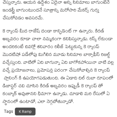
చేస్తున్నారు. ఆయన ఉద్దేశం ఏదైనా అన్ని సినిమాలు బాగుంటేనే
ఇండస్ట్రీ బాగుంటుందనే సూత్రాన్ని మరోసారి మేకర్స్ గుర్తు
చేసుకోవడం అవసరమే.
కె ర్యాంప్ మీద రాజేష్ దండా కాన్ఫిడెంట్ గా ఉన్నారు. కిరణ్
అబ్బవరం కూడా చాలా నమ్మకంగా కనిపిస్తున్నాడు. రిస్క్ లేకుండా
అందరికంటే చివర్లో శనివారం రిలీజ్ పెట్టుకున్న కె ర్యాంప్
మొదటిషో పడేలోపు మిగిలిన మూడు సినిమాల బాక్సాఫీస్ రిజల్ట్
వచ్చేస్తుంది. వాటిలో ఏది బాగున్నా ఏది బాగోకపోయినా వాటి వల్ల
వచ్చే ప్రయోజనాలు, ప్రమోషన్ల పరంగా చేసుకోవాల్సిన కె ర్యాంప్
ప్లానింగ్ కి ఉపయోగపడుతుంది. ఈ ఏడాది దిల్ రుబా రూపంలో
డిజాస్టర్ చవి చూసిన కిరణ్ అబ్బవరం ఇప్పుడీ కె ర్యాంప్ తో
కంబ్యాక్ అవుతానని ధీమాగా ఉన్నాడు. చూడాలి మరి రేసులో ఏ
స్థానంలో ఉంటాడో, ఎలా నెగ్గబోతున్నాడో.
Tags
K Ramp