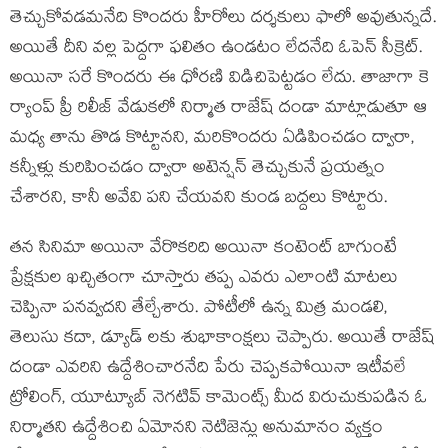
తెచ్చుకోవడమనేది కొందరు హీరోలు దర్శకులు ఫాలో అవుతున్నదే.
అయితే దీని వల్ల పెద్దగా ఫలితం ఉండటం లేదనేది ఓపెన్ సీక్రెట్.
అయినా సరే కొందరు ఈ ధోరణి విడిచిపెట్టడం లేదు. తాజాగా కె
ర్యాంప్ ప్రీ రిలీజ్ వేడుకలో నిర్మాత రాజేష్ దండా మాట్లాడుతూ ఆ
మధ్య తాను తొడ కొట్టానని, మరికొందరు ఏడిపించడం ద్వారా,
కన్నీళ్లు కురిపించడం ద్వారా అటెన్షన్ తెచ్చుకునే ప్రయత్నం
చేశారని, కానీ అవేవి పని చేయవని కుండ బద్దలు కొట్టారు.
తన సినిమా అయినా వేరొకరిది అయినా కంటెంట్ బాగుంటే
ప్రేక్షకుల ఖచ్చితంగా చూస్తారు తప్ప ఎవరు ఎలాంటి మాటలు
చెప్పినా పనవ్వదని తేల్చేశారు. పోటీలో ఉన్న మిత్ర మండలి,
తెలుసు కదా, డ్యూడ్ లకు శుభాకాంక్షలు చెప్పారు. అయితే రాజేష్
దండా ఎవరిని ఉద్దేశించారనేది పేరు చెప్పకపోయినా ఇటీవలే
ట్రోలింగ్, యూట్యూబ్ నెగటివ్ కామెంట్స్ మీద విరుచుకుపడిన ఓ
నిర్మాతని ఉద్దేశించి ఏమోనని నెటిజెన్లు అనుమానం వ్యక్తం