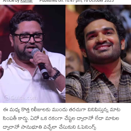
Article by
Kumar
Published on: 10:47 pm, 16 October 2025
ఈ మధ్య కొత్త రిలీజులకు ముందు తరచుగా వినిపిస్తున్న మాట
సింపతీ కార్డు. ఏదో ఒక రకంగా చేష్టల ద్వారానో లేదా మాటల
ద్వారానో సానుభూతి వచ్చేలా చేసుకుని ఓపెనింగ్స్