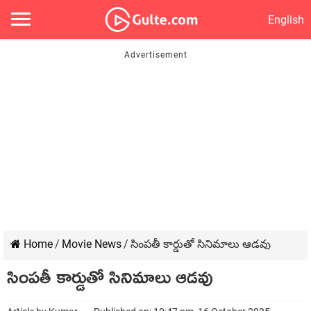
English
Home
/
Movie News
/
సింపతీ కార్డుతో సినిమాలు ఆడవు
సింపతీ కార్డుతో సినిమాలు ఆడవు