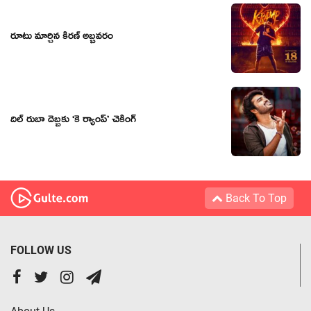
రూటు మార్చిన కిరణ్ అబ్బవరం
దిల్ రుబా దెబ్బకు ‘కె ర్యాంప్’ చెకింగ్
Back To Top
FOLLOW US