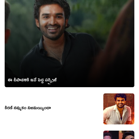
ఈ దీపావళికి ఇదే పెద్ద సర్ప్రైజ్
కిరణ్ నమ్మకం నిజమయ్యిందా