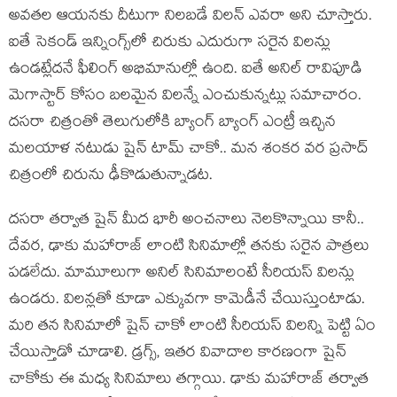
అవ‌త‌ల ఆయ‌న‌కు దీటుగా నిల‌బ‌డే విల‌న్ ఎవ‌రా అని చూస్తారు.
ఐతే సెకండ్ ఇన్నింగ్స్‌లో చిరుకు ఎదురుగా స‌రైన విల‌న్లు
ఉండ‌ట్లేద‌నే ఫీలింగ్ అభిమానుల్లో ఉంది. ఐతే అనిల్ రావిపూడి
మెగాస్టార్ కోసం బ‌ల‌మైన విల‌న్నే ఎంచుకున్న‌ట్లు స‌మాచారం.
ద‌స‌రా చిత్రంతో తెలుగులోకి బ్యాంగ్ బ్యాంగ్ ఎంట్రీ ఇచ్చిన
మ‌ల‌యాళ న‌టుడు షైన్ టామ్ చాకో.. మ‌న శంక‌ర వర ప్ర‌సాద్
చిత్రంలో చిరును ఢీకొడుతున్నాడ‌ట‌.
ద‌స‌రా త‌ర్వాత షైన్ మీద భారీ అంచ‌నాలు నెల‌కొన్నాయి కానీ..
దేవ‌ర‌, ఢాకు మ‌హారాజ్ లాంటి సినిమాల్లో త‌న‌కు స‌రైన పాత్ర‌లు
ప‌డ‌లేదు. మామూలుగా అనిల్ సినిమాలంటే సీరియ‌స్ విల‌న్లు
ఉండ‌రు. విల‌న్ల‌తో కూడా ఎక్కువ‌గా కామెడీనే చేయిస్తుంటాడు.
మ‌రి త‌న సినిమాలో షైన్ చాకో లాంటి సీరియ‌స్ విల‌న్ని పెట్టి ఏం
చేయిస్తాడో చూడాలి. డ్ర‌గ్స్, ఇత‌ర వివాదాల కార‌ణంగా షైన్
చాకోకు ఈ మ‌ధ్య సినిమాలు త‌గ్గాయి. ఢాకు మ‌హారాజ్ త‌ర్వాత