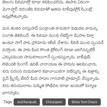
తెలుగు సినిమాల్లో కూడా క‌నిపించ‌లేదు. ఈసారి ఏకంగా
మెగాస్టార్ చిరంజీవి సినిమాతో అత‌ను టాలీవుడ్లోకి రీఎంట్రి
ఇవ్వ‌బోతున్నాడు.
మ‌న శంక‌ర వ‌ర‌ప్ర‌సాద్ సంక్రాంతి కానుక‌గా విడుద‌ల కానున్న
సంగ‌తి తెలిసిందే. ఈ సినిమా నుంచి లేటెస్ట్‌గా మీసాల పిల్లా
అంటూ సాగే పాట ప్రోమోను రిలీజ్ చేశారు. దీనికి మంచి స్పంద‌నే
వ‌స్తోంది. ఈ పాట మీద కొంత ట్రోలింగ్ కూడా జ‌రిగిన‌ప్ప‌టికీ
ఎక్కువమంది సానుకూలంగానే స్పందిస్తున్నారు. బాలీవుడ్
లెజెండరీ సింగ‌ర్ ఉదిత్ నారాయ‌ణ ఈ పాట‌ను ఆల‌పించారు.
చిరు స‌ర‌స‌న న‌య‌న‌తార క‌థానాయిక‌గా నటిస్తున్న ఈ చిత్రాన్ని
షైన్ స్క్రీన్స్ బేన‌ర్ మీద సాహు గార‌పాటి ప్రొడ్యూస్ చేస్తున్నాడు.
చిరు త‌న‌యురాలు సుష్మిత కొణిదెల కూడా ఇందులో నిర్మాణ
భాగ‌స్వామి.
Tags
Anil Ravipudi
Chiranjeevi
Shine Tom Chaco