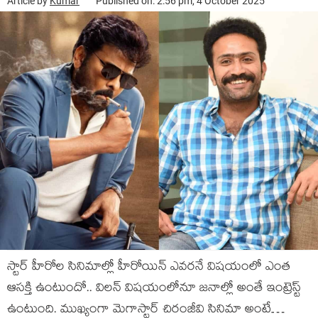
Article by
Kumar
Published on: 2:56 pm, 4 October 2025
స్టార్ హీరోల సినిమాల్లో హీరోయిన్ ఎవ‌రనే విష‌యంలో ఎంత
ఆస‌క్తి ఉంటుందో.. విల‌న్ విష‌యంలోనూ జ‌నాల్లో అంతే ఇంట్రెస్ట్
ఉంటుంది. ముఖ్యంగా మెగాస్టార్ చిరంజీవి సినిమా అంటే…