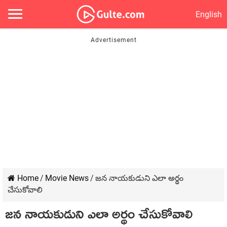
English
Home
/
Movie News
/
జన నాయకుడుని ఎలా అర్థం
చేసుకోవాలి
జన నాయకుడుని ఎలా అర్థం చేసుకోవాలి