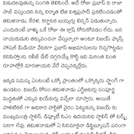
విడుదలవుతున్న సంగతి తెలిసిందే. అదే రోజు ప్రభాస్ ది రాజా
సాబ్ వస్తుందని నిన్న నిర్మాత టిజి విశ్వప్రసాద్ ప్రకటించడంతో
తమిళనాడు, కేరళ, కర్ణాటక బయ్యర్లు టెన్షన్ పడుతున్నారు.
ఎందుకంటే వాళ్ళు ఒకే రోజు ఈ క్లాష్ కోరుకోవడం లేదు. జన
నాయకుడుని తక్కువంచనా వేస్తున్నారా అంటూ విజయ్ ఫ్యాన్స్
సోషల్ మీడియా వేదికగా ప్రభాస్ అభిమానులను రెచ్చగొట్టడం
కనిపిస్తోంది. రిలీజ్ డేట్ దగ్గరయ్యే కొద్దీ ఇవి మరింత వింత
రూపాల్లోకి మారతాయని వేరే చెప్పనక్కర్లేదు.
ఇక్కడ సమస్య ఏంటంటే ఒక్కో ప్రాంతంలో ఒక్కొక్కరు స్ట్రాంగ్ గా
ఉండటం. విజయ్ కోసం తమిళనాడు ఎగ్జిబిటర్లు సంపూర్ణ
మద్దతుతో ఎక్కువ థియేటర్లు వచ్చేలా చూస్తారు. అయితే
పొలిటికల్ గా అధికార పార్టీతో వైరం పెట్టుకున్న విజయ్ కు
ముఖ్యమంత్రి స్టాలిన్, డిప్యూటీ సిఎం ఉదయనిధి స్టాలిన్ తో టర్మ్స్
సరిగా లేవు. తమిళనాడులో ఏ సినిమాకైనా డిస్ట్రిబ్యూషన్ పరంగా