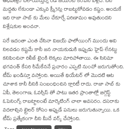
ఆధిపత్యం చెలాయిస్తున్న రెడ్ జయంట్ కంపెనీ వీళ్లదే. దీని
మద్దతు లేకుండా ఎక్కువ స్క్రీన్లు రాబట్టుకోవడం కష్టం. అందుకే
ఇది రాజా సాబ్ కు మేలు చేకూర్చే పరిణామం అవుతుందని
విశ్లేషకుల అంచనా.
సరే ఇదంతా ఎంత చేసినా విజయ్ ఫాలోయింగ్ ముందు అవి
నిలవడం కష్టమే కానీ జన నాయకుడుకి ఇప్పుడు హైప్ లేనట్టు
కనిపించినా రిలీజ్ టైంకి లెక్కలు మారిపోతాయి. ఈ సినిమా
భగవంత్ కేసరి రీమేకేననే ప్రచారం ఎప్పటి నుంచో జరుగుతోంది.
టీమ్ ఖండిస్తూ వస్తోంది. అయితే థియేటర్ లో మొదటి ఆట
చూశాక కానీ దీనికి సంబంధించిన క్లారిటీ రాదు. రాజా సాబ్ కు
ఏపీ, తెలంగాణ, ఓవర్సీస్ తో పాటు ఇతర ప్రాంతాల్లో బిగ్గెస్ట్
ఓపెనింగ్స్ రాబట్టాలంటే మార్కెటింగ్ చాలా అవసరం. దసరాకు
వదలాల్సిన ట్రైలర్ కోసం అప్పుడే పనులు జరుగుతున్నాయి. ఒక
టీమ్ ప్రత్యేకంగా దీని మీదే వర్క్ చేస్తోంది.