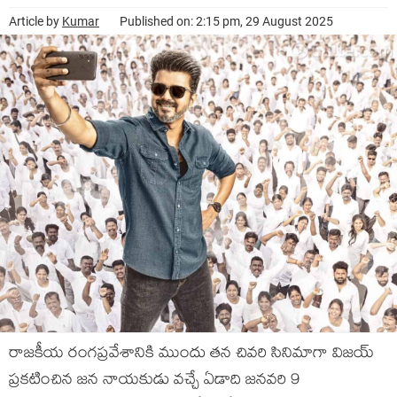
Article by
Kumar
Published on: 2:15 pm, 29 August 2025
రాజకీయ రంగప్రవేశానికి ముందు తన చివరి సినిమాగా విజయ్
ప్రకటించిన జన నాయకుడు వచ్చే ఏడాది జనవరి 9