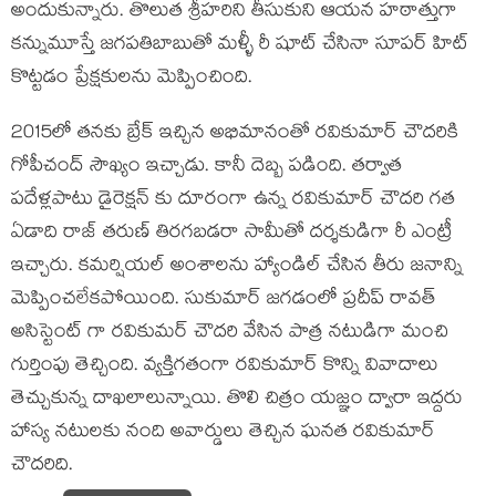
అందుకున్నారు. తొలుత శ్రీహరిని తీసుకుని ఆయన హఠాత్తుగా
కన్నుమూస్తే జగపతిబాబుతో మళ్ళీ రీ షూట్ చేసినా సూపర్ హిట్
కొట్టడం ప్రేక్షకులను మెప్పించింది.
2015లో తనకు బ్రేక్ ఇచ్చిన అభిమానంతో రవికుమార్ చౌదరికి
గోపీచంద్ సౌఖ్యం ఇచ్చాడు. కానీ దెబ్బ పడింది. తర్వాత
పదేళ్లపాటు డైరెక్షన్ కు దూరంగా ఉన్న రవికుమార్ చౌదరి గత
ఏడాది రాజ్ తరుణ్ తిరగబడరా సామీతో దర్శకుడిగా రీ ఎంట్రీ
ఇచ్చారు. కమర్షియల్ అంశాలను హ్యాండిల్ చేసిన తీరు జనాన్ని
మెప్పించలేకపోయింది. సుకుమార్ జగడంలో ప్రదీప్ రావత్
అసిస్టెంట్ గా రవికుమర్ చౌదరి వేసిన పాత్ర నటుడిగా మంచి
గుర్తింపు తెచ్చింది. వ్యక్తిగతంగా రవికుమార్ కొన్ని వివాదాలు
తెచ్చుకున్న దాఖలాలున్నాయి. తొలి చిత్రం యజ్ఞం ద్వారా ఇద్దరు
హాస్య నటులకు నంది అవార్డులు తెచ్చిన ఘనత రవికుమార్
చౌదరిది.