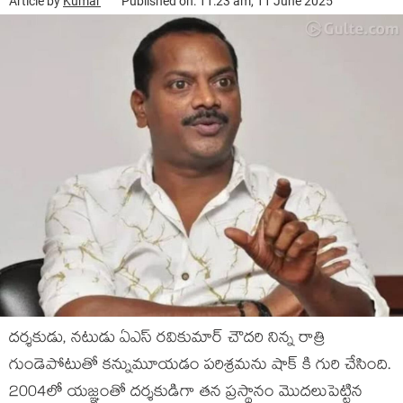
Article by
Kumar
Published on: 11:23 am, 11 June 2025
దర్శకుడు, నటుడు ఏఎస్ రవికుమార్ చౌదరి నిన్న రాత్రి
గుండెపోటుతో కన్నుమూయడం పరిశ్రమను షాక్ కి గురి చేసింది.
2004లో యజ్ఞంతో దర్శకుడిగా తన ప్రస్థానం మొదలుపెట్టిన