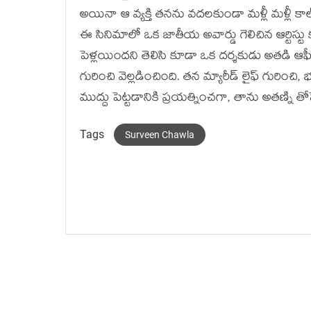
అయినా ఆ వ్యక్తి తనను వదలకుండా మళ్లీ మళ్లీ కాల్
ఈ సినిమాలో ఒక జాతీయ అవార్డు గెలిచిన ఆర్టిస్టు
పెళ్లయిందని తెలిసి కూడా ఒక దర్శకుడు అతడి ఆఫీ
గురించి వెల్లడించింది. తన మ్యారీడ్ లైఫ్ గురించి
ముద్దు పెట్టడానికి ప్రయత్నించగా, తాను అతణ్ని తో
Tags
Surveen Chawla