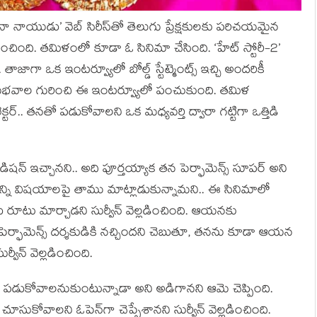
 ‘రానా నాయుడు’ వెబ్ సిరీస్‌తో తెలుగు ప్రేక్షకులకు పరిచయమైన
చింది. తమిళంలో కూడా ఓ సినిమా చేసింది. ‘హేట్ స్టోరీ-2’
. తాజాగా ఒక ఇంటర్వ్యూలో బోల్డ్ స్టేట్మెంట్స్ ఇచ్చి అందరికీ
 అనుభవాల గురించి ఈ ఇంటర్వ్యూలో పంచుకుంది. తమిళ
క్టర్.. తనతో పడుకోవాలని ఒక మధ్యవర్తి ద్వారా గట్టిగా ఒత్తిడి
షన్ ఇచ్చానని.. అది పూర్తయ్యాక తన పెర్ఫామెన్స్ సూపర్ అని
ొన్ని విషయాలపై తాము మాట్లాడుకున్నామని.. ఈ సినిమాలో
ూటు మార్చాడని సుర్వీన్ వెల్లడించింది. ఆయనకు
 పెర్ఫామెన్స్ దర్శకుడికి నచ్చిందని చెబుతూ, తనను కూడా ఆయన
ీన్ వెల్లడించింది.
డుకోవాలనుకుంటున్నాడా అని అడిగానని ఆమె చెప్పింది.
సుకోవాలని ఓపెన్‌గా చెప్పేశానని సుర్వీన్ వెల్లడించింది.