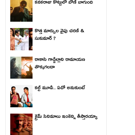
కనకరాజు కొట్టులో బోణీ బాగుంది
కొత్త మార్పుల వైపు చరణ్ &
సుకుమార్ ?
రాకాసి గాడ్జిల్లాని రామాయణ
తొక్కగలదా
కల్ట్ మూవీ... ఏదో అనుకుంటే
క్రైమ్ సినిమాలు ఇంకెన్ని తీస్తారయ్యా