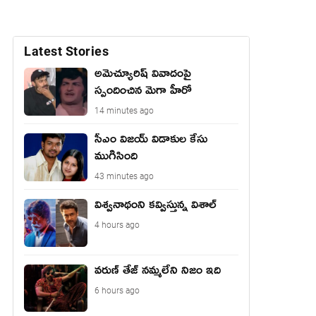
Latest Stories
అమెచ్యూరిష్ వివాదంపై
స్పందించిన మెగా హీరో
14 minutes ago
సీఎం విజయ్ విడాకుల కేసు
ముగిసింది
43 minutes ago
విశ్వనాథంని కవ్విస్తున్న విశాల్
4 hours ago
వరుణ్ తేజ్ నమ్మలేని నిజం ఇది
6 hours ago