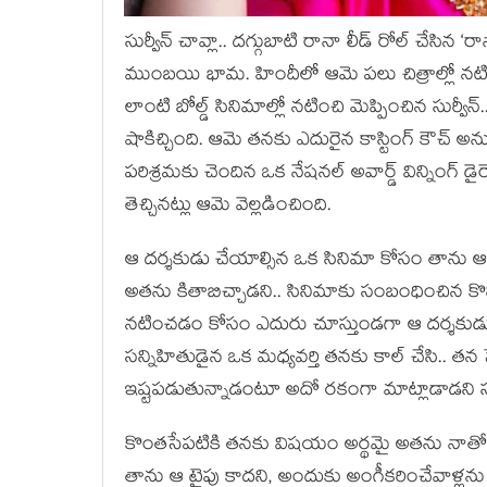
సుర్వీన్ చావ్లా.. దగ్గుబాటి రానా లీడ్ రోల్ చేసిన
ముంబయి భామ. హిందీలో ఆమె పలు చిత్రాల్లో నటిం
లాంటి బోల్డ్ సినిమాల్లో నటించి మెప్పించిన సుర్వీన్.
షాకిచ్చింది. ఆమె తనకు ఎదురైన కాస్టింగ్ కౌచ్
పరిశ్రమకు చెందిన ఒక నేషనల్ అవార్డ్ విన్నింగ్ డైరె
తెచ్చినట్లు ఆమె వెల్లడించింది.
ఆ దర్శకుడు చేయాల్సిన ఒక సినిమా కోసం తాను ఆడి
అతను కితాబిచ్చాడని.. సినిమాకు సంబంధించిన క
నటించడం కోసం ఎదురు చూస్తుండగా ఆ దర్శకుడు ర
సన్నిహితుడైన ఒక మధ్యవర్తి తనకు కాల్ చేసి.. తన
ఇష్టపడుతున్నాడంటూ అదో రకంగా మాట్లాడాడని సుర్వ
కొంతసేపటికి తనకు విషయం అర్థమై అతను నాతో ప
తాను ఆ టైపు కాదని, అందుకు అంగీకరించేవాళ్లను చూ