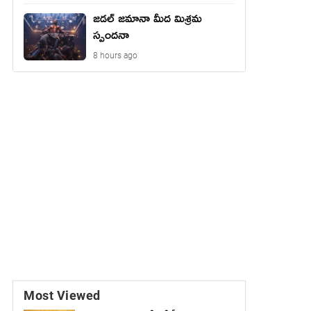
జడల్ జమానా మీద మిశ్రమ
స్పందనా
8 hours ago
Most Viewed