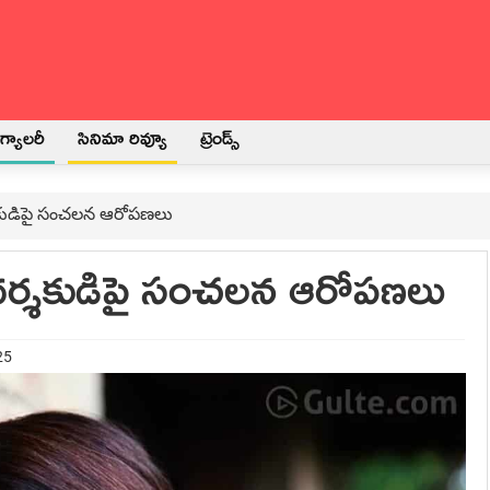
్యాలరీ
సినిమా రివ్యూ
ట్రెండ్స్
ర్శకుడిపై సంచలన ఆరోపణలు
న దర్శకుడిపై సంచలన ఆరోపణలు
25