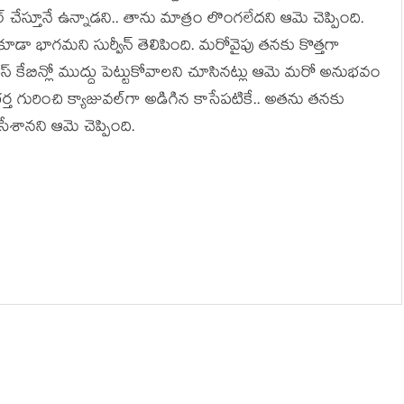
 చేస్తూనే ఉన్నాడని.. తాను మాత్రం లొంగలేదని ఆమె చెప్పింది.
 కూడా భాగమని సుర్వీన్ తెలిపింది. మరోవైపు తనకు కొత్తగా
స్ కేబిన్లో ముద్దు పెట్టుకోవాలని చూసినట్లు ఆమె మరో అనుభవం
, భర్త గురించి క్యాజువల్‌గా అడిగిన కాసేపటికే.. అతను తనకు
సేశానని ఆమె చెప్పింది.