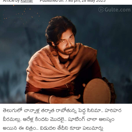
Article by
Kumar
Published on: 7:46 pm, 28 May 2025
తెలుగులో చాన్నాళ్ల తర్వాత రాబోతున్న పెద్ద సినిమా.. హరిహర
వీరమల్లు. ఆరేళ్ల కిందట మొదలై.. షూటింగ్ చాలా ఆలస్యం
అయిన ఈ చిత్రం.. విడుదల తేదీని కూడా పలుమార్లు