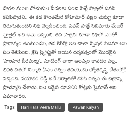
దొరల నుంచి దోచుకుని పేదలకు పంచి పెట్టే పాత్రలో పవన్
కనిపిస్తాడని.. ఈ కథ కొంతమేర కోహినూర్ వజ్రం చుట్టూ కూడా
తిరుగుతుందని నిధి వెల్లడించింది. పవన్ పాత్రే సినిమాకు మేజర్
హైలైట్ అని ఆమె చెప్పింది. తన పాత్రకు కూడా కథలో ఎంతో
ప్రాధాన్యం ఉంటుందని, తన కెరీర్లో ఇది చాలా స్పెషల్ సినిమా అని
నిధి తెలిపింది. క్రిష్ స్క్రిప్టుతో ఆయన దర్శకత్వంలో మొదలైన
‘హరిహర వీరమల్లు’.. షూటింగ్ చాలా ఆలస్యం కావడం వల్ల..
చివరి దశలో నిర్మాత ఏఎం రత్నం తనయుడు జ్యోతికృష్ణ చేతుల్లోకి
వచ్చింది. దయాకర్ రెడ్డి అనే నిర్మాతతో కలిసి రత్నం ఈ చిత్రాన్ని
ప్రొడ్యూస్ చేశాడు. దీని బడ్జెట్ రూ.200 కోట్లకు పైమాటే అని
సమాచారం.
Tags
Hari Hara Veera Mallu
Pawan Kalyan