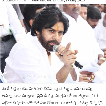
Article by
Kumar
Published on: 3:44 pm, 27 May 2025
థియేటర్ల బందు, హరిహర వీరమల్లు చుట్టూ ముసురుకున్న
ఇష్యూ, బడా నిర్మాతల ప్రెస్ మీట్లు, పరిశ్రమలో అంతర్గతం పోరు
వగైరా విషయాలతో గత పది రోజులు ఈ టాపిక్స్ చుట్టూ డిస్కషన్