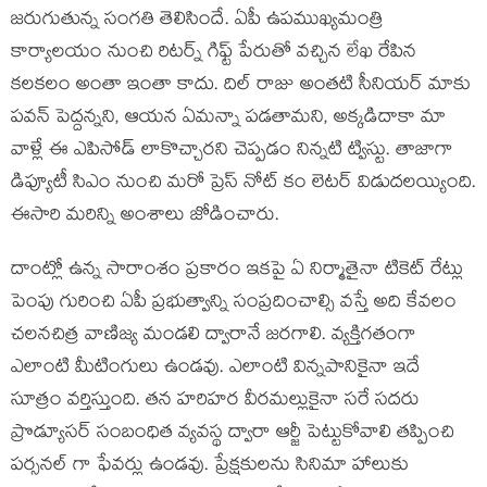
జరుగుతున్న సంగతి తెలిసిందే. ఏపీ ఉపముఖ్యమంత్రి
కార్యాలయం నుంచి రిటర్న్ గిఫ్ట్ పేరుతో వచ్చిన లేఖ రేపిన
కలకలం అంతా ఇంతా కాదు. దిల్ రాజు అంతటి సీనియర్ మాకు
పవన్ పెద్దన్నని, ఆయన ఏమన్నా పడతామని, అక్కడిదాకా మా
వాళ్లే ఈ ఎపిసోడ్ లాకొచ్చారని చెప్పడం నిన్నటి ట్విస్టు. తాజాగా
డిప్యూటీ సిఎం నుంచి మరో ప్రెస్ నోట్ కం లెటర్ విడుదలయ్యింది.
ఈసారి మరిన్ని అంశాలు జోడించారు.
దాంట్లో ఉన్న సారాంశం ప్రకారం ఇకపై ఏ నిర్మాతైనా టికెట్ రేట్లు
పెంపు గురించి ఏపీ ప్రభుత్వాన్ని సంప్రదించాల్సి వస్తే అది కేవలం
చలనచిత్ర వాణిజ్య మండలి ద్వారానే జరగాలి. వ్యక్తిగతంగా
ఎలాంటి మీటింగులు ఉండవు. ఎలాంటి విన్నపానికైనా ఇదే
సూత్రం వర్తిస్తుంది. తన హరిహర వీరమల్లుకైనా సరే సదరు
ప్రొడ్యూసర్ సంబంధిత వ్యవస్థ ద్వారా ఆర్జీ పెట్టుకోవాలి తప్పించి
పర్సనల్ గా ఫేవర్లు ఉండవు. ప్రేక్షకులను సినిమా హాలుకు