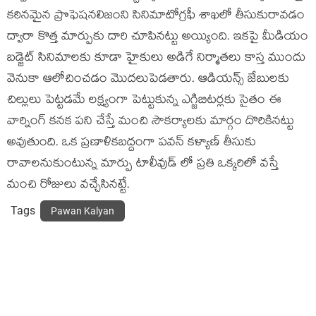
కఠినమైన ప్రొఫెషనలిజంని సినిమాటోగ్రఫీ శాఖలో తీసుకురావడం
ద్వారా కొత్త మార్పుకు దారి చూపినట్టు అయ్యింది. ఇకపై మీడియం
బడ్జెట్ సినిమాలకు కూడా హైకులు అడిగే నిర్మాతలు కాస్త ముందు
వెనుకా ఆలోచించడం మొదలుపెడతారు. ఆడియన్స్ జేబులకు
చిల్లులు పెట్టడమే లక్ష్యంగా పెట్టుకున్న ఎగ్జిబిటర్లకు సైతం ఈ
వార్నింగ్ కనక పని చేస్తే మంచి సౌకర్యాలకు మార్గం దొరికినట్టు
అవుతుంది. ఒక ప్రణాళికబద్దంగా పవన్ కళ్యాణ్ తీసుకు
రావాలనుకుంటున్న మార్పు టాలీవుడ్ లో ప్రతి ఒక్కరిలో వస్తే
మంచి రోజులు వచ్చేసినట్టే.
Tags
Pawan Kalyan