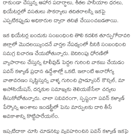
రాకుండా చేస్తున్న ఆహార పదార్థాలు, శీతల పానీయాల ధరలు,
థియేటర్లలో వసతులు సౌకర్యాలు తదితరాలన్నీ ఇకపై
ఎప్పటికప్పుడు అధికారుల ద్వారా తనిఖీ చేయించబడతాయి.
ఇక థియేటర్ల బందుకు సంబంధించి తొలి కదలిక తూర్పుగోదావరి
జిల్లాలో మొదలయ్యిందనే వార్తల నేపథ్యంలో దీనికి సంబంధించి
సమగ్ర విచారణ చేయబోతున్నారు. బెదిరింపు ధోరణిలో
వ్యాపారాలు చేస్తున్న టాలీవుడ్ పెద్దల గురించి వాకబు చేయడం
పవన్ కళ్యాణ్ ప్రధాన ఉద్దేశాల్లో ఒకటి. ఇలాంటి అనారోగ్య
వాతావరణం సృష్టిస్తున్న వాళ్ళ గురించి ప్రొడ్యూసర్ కౌన్సిల్, మా
అసోసియేషన్, దర్శకుల సమాఖ్యకు తెలియజేసేలా చర్యలు
తీసుకోబోతున్నారు. చాలా సవివరంగా, స్పష్టంగా పవన్ కళ్యాణ్
పేర్కొన్న అంశాలు ఇండస్ట్రీలో పెను మార్పులకు దారి తీసే
అవకాశాన్ని కొట్టిపారేయలేం.
ఇప్పటిదాకా చూసి చూడనట్టు వ్యవహరించిన పవన్ కళ్యాణ్ ఇకపై