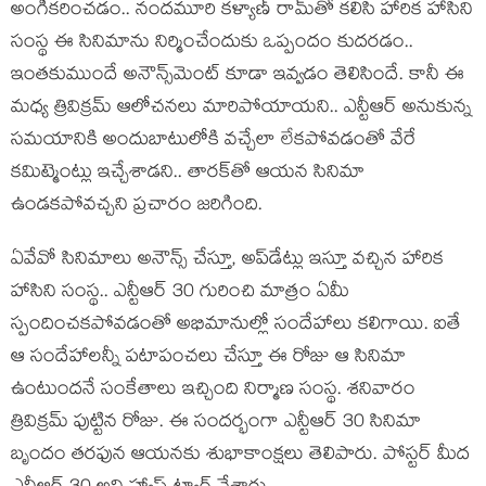
అంగీకరించడం.. నందమూరి కళ్యాణ్ రామ్‌తో కలిసి హారిక హాసిని
సంస్థ ఈ సినిమాను నిర్మించేందుకు ఒప్పందం కుదరడం..
ఇంతకుముందే అనౌన్స్‌మెంట్ కూడా ఇవ్వడం తెలిసిందే. కానీ ఈ
మధ్య త్రివిక్రమ్ ఆలోచనలు మారిపోయాయని.. ఎన్టీఆర్ అనుకున్న
సమయానికి అందుబాటులోకి వచ్చేలా లేకపోవడంతో వేరే
కమిట్మెంట్లు ఇచ్చేశాడని.. తారక్‌తో ఆయన సినిమా
ఉండకపోవచ్చని ప్రచారం జరిగింది.
ఏవేవో సినిమాలు అనౌన్స్ చేస్తూ, అప్‌డేట్లు ఇస్తూ వచ్చిన హారిక
హాసిని సంస్థ.. ఎన్టీఆర్ 30 గురించి మాత్రం ఏమీ
స్పందించకపోవడంతో అభిమానుల్లో సందేహాలు కలిగాయి. ఐతే
ఆ సందేహాలన్నీ పటాపంచలు చేస్తూ ఈ రోజు ఆ సినిమా
ఉంటుందనే సంకేతాలు ఇచ్చింది నిర్మాణ సంస్థ. శనివారం
త్రివిక్రమ్ పుట్టిన రోజు. ఈ సందర్భంగా ఎన్టీఆర్ 30 సినిమా
బృందం తరఫున ఆయనకు శుభాకాంక్షలు తెలిపారు. పోస్టర్ మీద