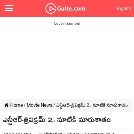
English
Home
/
Movie News
/
ఎన్టీఆర్-త్రివిక్రమ్ 2.. నూటికి నూరుశాతం
ఎన్టీఆర్-త్రివిక్రమ్ 2.. నూటికి నూరుశాతం