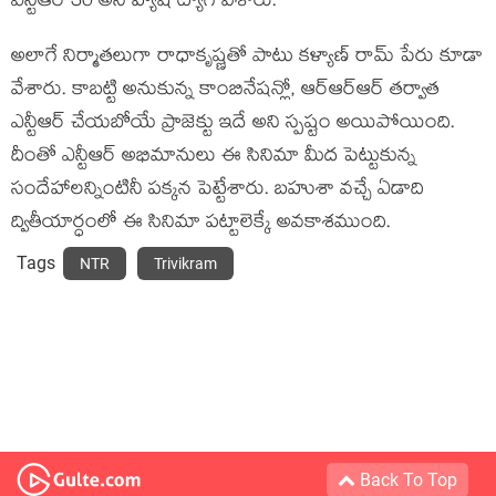
ఎన్టీఆర్ 30 అని హ్యాష్ ట్యాగ్ వేశారు.
అలాగే నిర్మాతలుగా రాధాకృష్ణతో పాటు కళ్యాణ్ రామ్ పేరు కూడా
వేశారు. కాబట్టి అనుకున్న కాంబినేషన్లో, ఆర్ఆర్ఆర్ తర్వాత
ఎన్టీఆర్ చేయబోయే ప్రాజెక్టు ఇదే అని స్పష్టం అయిపోయింది.
దీంతో ఎన్టీఆర్ అభిమానులు ఈ సినిమా మీద పెట్టుకున్న
సందేహాలన్నింటినీ పక్కన పెట్టేశారు. బహుశా వచ్చే ఏడాది
ద్వితీయార్ధంలో ఈ సినిమా పట్టాలెక్కే అవకాశముంది.
Tags
NTR
Trivikram
Back To Top