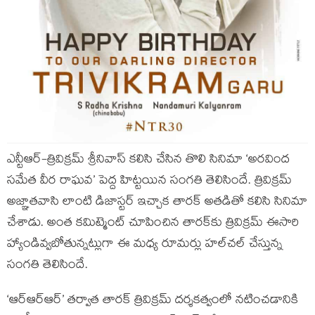
ఎన్టీఆర్-త్రివిక్రమ్ శ్రీనివాస్ కలిసి చేసిన తొలి సినిమా ‘అరవింద
సమేత వీర రాఘవ’ పెద్ద హిట్టయిన సంగతి తెలిసిందే. త్రివిక్రమ్
అజ్ఞాతవాసి లాంటి డిజాస్టర్ ఇచ్చాక తారక్ అతడితో కలిసి సినిమా
చేశాడు. అంత కమిట్మెంట్ చూపించిన తారక్‌కు త్రివిక్రమ్ ఈసారి
హ్యాండివ్వబోతున్నట్లుగా ఈ మధ్య రూమర్లు హల్‌చల్ చేస్తున్న
సంగతి తెలిసిందే.
‘ఆర్ఆర్ఆర్’ తర్వాత తారక్ త్రివిక్రమ్ దర్శకత్వంలో నటించడానికి