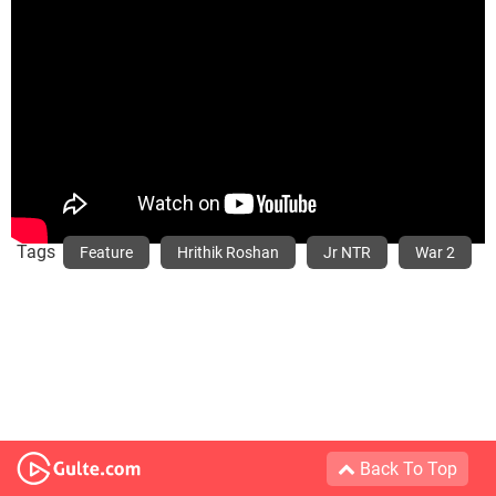
Tags
Feature
Hrithik Roshan
Jr NTR
War 2
Back To Top