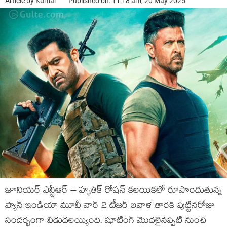
Article by
Kumar
Published on: 11:18 am, 20 May 2025
జూనియర్ ఎన్టీఆర్ – హృతిక్ రోషన్ కలయికలో రూపొందుతున్న
ప్యాన్ ఇండియా మూవీ వార్ 2 టీజర్ ఇవాళ తారక్ పుట్టినరోజు
సందర్భంగా విడుదలయ్యింది. షూటింగ్ మొదలైనప్పటి నుంచి