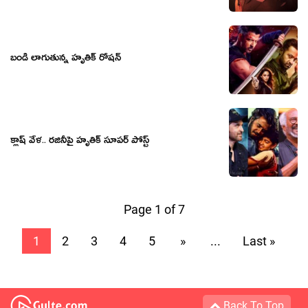
బండి లాగుతున్న హృతిక్ రోషన్
క్లాష్ వేళ.. రజినీపై హృతిక్ సూపర్ పోస్ట్
Page 1 of 7
1
2
3
4
5
»
...
Last »
Back To Top