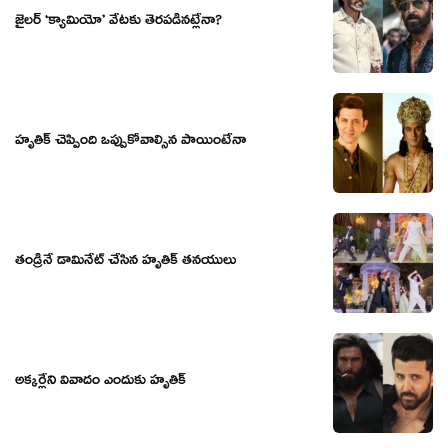
జైలర్ ‘క్యామియో’ వేటకు తెరపడినట్లేనా?
హృతిక్ చెప్పింది ఒప్పుకోవాల్సిన పాయింటేనా
తండ్రినే డామినేట్ చేసిన హృతిక్ తనయులు
అక్కర్లేని వివాదం ఎందుకు హృతిక్