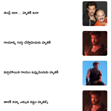
తండ్రి అలా… హృతిక్ ఇలా
గాయాన్ని గుర్తు చేస్తావెందుకు హృతిక్
మర్చిపోయిన గాయం ఇప్పుడెందుకు హృతిక్
తారక్ కన్నా ఎక్కువ నష్టం హృతిక్కే