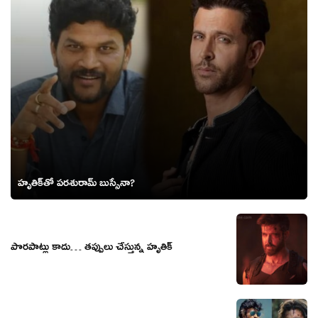
హృతిక్‌తో పరశురామ్ బుస్సేనా?
పొరపాట్లు కాదు… తప్పులు చేస్తున్న హృతిక్