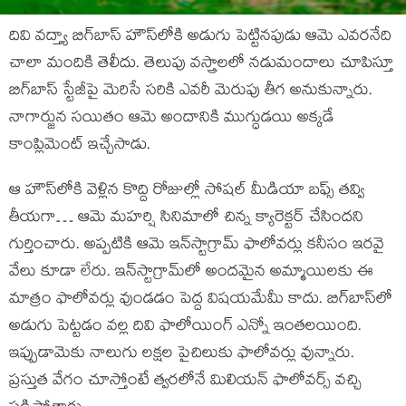
దివి వద్త్యా బిగ్‍బాస్‍ హౌస్‍లోకి అడుగు పెట్టినపుడు ఆమె ఎవరనేది
చాలా మందికి తెలీదు. తెలుపు వస్త్రాలలో నడుమందాలు చూపిస్తూ
బిగ్‍బాస్‍ స్టేజీపై మెరిసే సరికి ఎవరీ మెరుపు తీగ అనుకున్నారు.
నాగార్జున సయితం ఆమె అందానికి ముగ్ధుడయి అక్కడే
కాంప్లిమెంట్‍ ఇచ్చేసాడు.
ఆ హౌస్‍లోకి వెళ్లిన కొద్ది రోజుల్లో సోషల్‍ మీడియా బఫ్స్ తవ్వి
తీయగా… ఆమె మహర్షి సినిమాలో చిన్న క్యారెక్టర్‍ చేసిందని
గుర్తించారు. అప్పటికి ఆమె ఇన్‍స్టాగ్రామ్‍ ఫాలోవర్లు కనీసం ఇరవై
వేలు కూడా లేరు. ఇన్‍స్టాగ్రామ్‍లో అందమైన అమ్మాయిలకు ఈ
మాత్రం ఫాలోవర్లు వుండడం పెద్ద విషయమేమీ కాదు. బిగ్‍బాస్‍లో
అడుగు పెట్టడం వల్ల దివి ఫాలోయింగ్‍ ఎన్నో ఇంతలయింది.
ఇప్పుడామెకు నాలుగు లక్షల పైచిలుకు ఫాలోవర్లు వున్నారు.
ప్రస్తుత వేగం చూస్తోంటే త్వరలోనే మిలియన్‍ ఫాలోవర్స్ వచ్చి