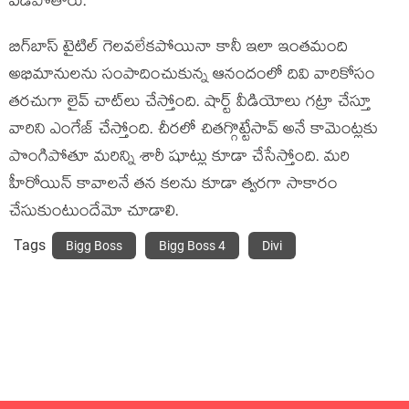
పడిపోతారు.
బిగ్‍బాస్‍ టైటిల్‍ గెలవలేకపోయినా కానీ ఇలా ఇంతమంది
అభిమానులను సంపాదించుకున్న ఆనందంలో దివి వారికోసం
తరచుగా లైవ్‍ చాట్‍లు చేస్తోంది. షార్ట్ వీడియోలు గట్రా చేస్తూ
వారిని ఎంగేజ్‍ చేస్తోంది. చీరలో చితగ్గొట్టేసావ్‍ అనే కామెంట్లకు
పొంగిపోతూ మరిన్ని శారీ షూట్లు కూడా చేసేస్తోంది. మరి
హీరోయిన్‍ కావాలనే తన కలను కూడా త్వరగా సాకారం
చేసుకుంటుందేమో చూడాలి.
Tags
Bigg Boss
Bigg Boss 4
Divi