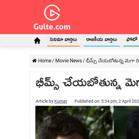
సినిమా వార్తలు
రాజకీయ వార్తలు
ఫోటో గ
Home
/
Movie News
/
భీమ్స్ చేయబోతున్న మెగా రి
భీమ్స్ చేయబోతున్న మెగ
Article by
Kumar
Published on: 5:34 pm, 2 April 20