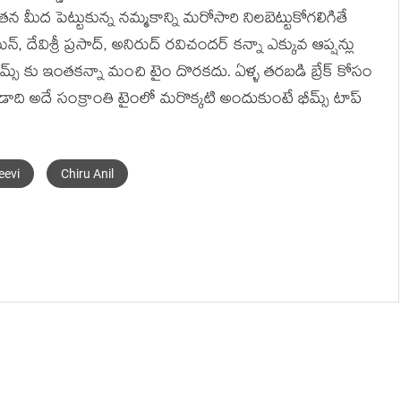
తన మీద పెట్టుకున్న నమ్మకాన్ని మరోసారి నిలబెట్టుకోగలిగితే
న్, దేవిశ్రీ ప్రసాద్, అనిరుద్ రవిచందర్ కన్నా ఎక్కువ ఆప్షన్లు
ీమ్స్ కు ఇంతకన్నా మంచి టైం దొరకదు. ఏళ్ళ తరబడి బ్రేక్ కోసం
డాది అదే సంక్రాంతి టైంలో మరొక్కటి అందుకుంటే భీమ్స్ టాప్
eevi
Chiru Anil