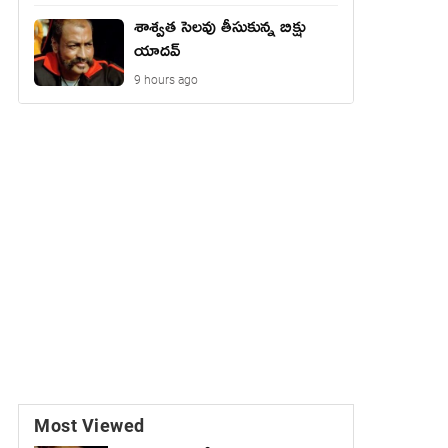
శాశ్వత సెలవు తీసుకున్న బిక్షు
యాదవ్
9 hours ago
Most Viewed