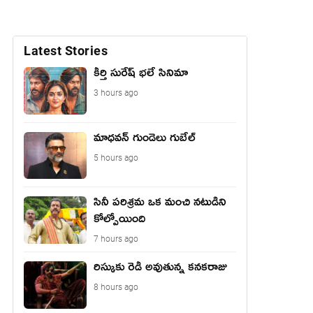
Latest Stories
కీర్తి సురేష్ భ‌లే సినిమా
3 hours ago
మాధ‌వ‌న్ గుండెలు గుబేల్‌
5 hours ago
సినీ పరిశ్రమ ఒక మంచి నటుడిని
కోల్పోయింది
7 hours ago
రిస్కుకు రెడీ అవుతున్న కనకరాజు
8 hours ago