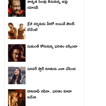
శాశ్వత సెలవు తీసుకున్న బిక్షు
యాదవ్
క్రేజీ దర్శకుడు హీరో అయితే సౌండ్
లేదేంటి
సుమంత్ కోరుకున్న ఫలితం దక్కిందా
సూపర్ స్టార్ కూతురు ఎలా చేసింది
డాటరాఫ్ రవీనా... ఫలితం కూడా
అదేనా