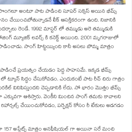
స్టర్ పొంగలూ అంటూ పాట పాడించి సూపర్ సక్సెస్ అయిన భీమ్స్
గానం చేయించబోతున్నాడనే లీక్ ఆసక్తికరంగా ఉంది. నిజానికి
దర్భాలు రెండే. 1992 మాస్టర్ లో తమ్ముడు అరె తమ్ముడుకి
పోజింగ్ మ్యూజిక్ లవర్స్ కి కనెక్ట్ అయింది. 2001 మృగరాజులో
ంచాడు. సాంగ్ హిట్టయ్యింది కానీ అసలు బొమ్మ మాత్రం
 పాడించే ప్రయత్నం చేయడం పెద్ద సాహసమే. ఇక్కడ భీమ్స్
జ్ లో ట్యూన్ సిద్ధం చేసుకోవడం. ఎందుకంటే పాట రీచ్ చిరు గాత్రం
ినిపిస్తుందని చెప్పడానికి లేదు. సో భారం మొత్తం భీమ్స్
 చాలా ఎక్కువగా ఆశిస్తారు. వెంకీని మించిన సాంగ్ తమకు కావాలని
ో రిహార్సల్స్ చేయించుకోవడం, పర్ఫెక్షన్ కోసం రీ టేకులు అడగడం
గా 157 అప్డేట్స్ మాత్రం అనఫీషియల్ గా అయినా సరే మంచి