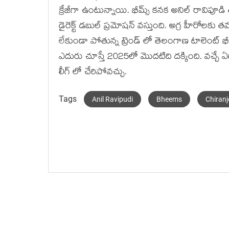
క్రేజీగా ఉంటున్నాయి. భీమ్స్ కనక అనిల్ రావిపూడి 
డైరెక్ట్ డబుల్ ప్రమోషన్ వస్తుంది. అగ్ర హీరోలకు తమ
లేకుండా పోతున్న ట్రెండ్ లో తెలంగాణ టాలెంట్ భ
ఎదురు చూస్తే 2025లో మొదటిది దక్కింది. వచ్చే ఏ
లీగ్ లో చేరిపోవచ్చు.
Tags
Anil Ravipudi
Bheems
Chiranj