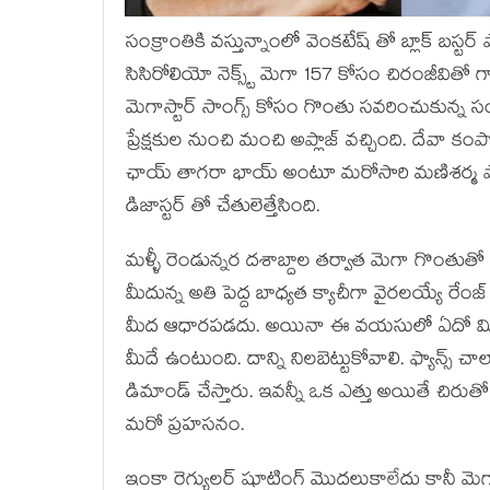
సంక్రాంతికి వస్తున్నాంలో వెంకటేష్ తో బ్లాక్ బ
సిసిరోలియో నెక్స్ట్ మెగా 157 కోసం చిరంజీవితో 
మెగాస్టార్ సాంగ్స్ కోసం గొంతు సవరించుకున్న సం
ప్రేక్షకుల నుంచి మంచి అప్లాజ్ వచ్చింది. దేవా కం
ఛాయ్ తాగరా భాయ్ అంటూ మరోసారి మణిశర్మ పాడి
డిజాస్టర్ తో చేతులెత్తేసింది.
మళ్ళీ రెండున్నర దశాబ్దాల తర్వాత మెగా గొంతుతో
మీదున్న అతి పెద్ద బాధ్యత క్యాచీగా వైరలయ్యే రేం
మీద ఆధారపడదు. అయినా ఈ వయసులో ఏదో మిరకిల్ వ
మీదే ఉంటుంది. దాన్ని నిలబెట్టుకోవాలి. ఫ్యాన్స్
డిమాండ్ చేస్తారు. ఇవన్నీ ఒక ఎత్తు అయితే చిరుత
మరో ప్రహసనం.
ఇంకా రెగ్యులర్ షూటింగ్ మొదలుకాలేదు కానీ మె