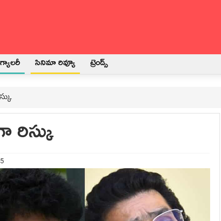
్యాలరీ
సినిమా రివ్యూ
ట్రెండ్స్
స్కు
ా రిస్కు
25