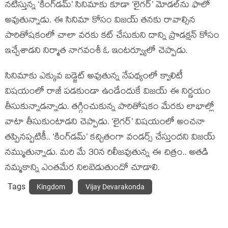
నటిస్తున్న ‘కింగ్‌డమ్’ సినిమాకు కూడా ‘లైగర్’ మోడల్‌ను ఫాలో
అవుతున్నాడు. ఈ సినిమా కోసం విజయ్ తనకు రావాల్సిన
పారితోషకంలో చాలా వరకు కట్ చేసుకుని దాన్ని ప్రొడక్షన్ కోసం
ఇచ్చేశాడని నిర్మాత నాగవంశీ ఓ ఇంటర్వ్యూలో చెప్పాడు.
సినిమాకు ఎక్కువ బడ్జెట్ అవుతున్న నేపథ్యంలో క్వాలిటీ
విషయంలో రాజీ పడకుండా ఉండేందుకే విజయ్ ఈ నిర్ణయం
తీసుకున్నాడన్నాడు. తగ్గించుకున్న పారితోషకం మేరకు లాభాల్లో
వాటా తీసుకుంటాడని చెప్పాడు. ‘లైగర్’ విషయంలో అంచనా
తప్పినప్పటికీ.. ‘కింగ్‌డమ్’ కచ్చితంగా వండర్స్ చేస్తుందని విజయ్
నమ్ముతున్నాడు. మరి మే 30న రిలీజవుతున్న ఈ చిత్రం.. అతడి
నమ్మకాన్ని ఎంతమేర నిలబెడుతుందో చూడాలి.
Tags
Kingdom
Vijay Devarakonda