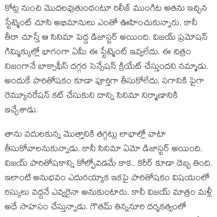
కోట్ల నుంచి మొదలవుతుందంటూ రిలీజ్ ముంగిట అతను ఇచ్చిన
స్టేట్మెంట్ చూసి అభిమానులు ఎంతో ఊహించుకున్నారు. కానీ
తీరా చూస్తే ఆ సినిమా పెద్ద డిజాస్టర్ అయింది. విజయ్ ప్రమోషన్
గిమ్మిక్కుల్లో భాగంగా ఏమీ ఈ స్టేట్మెంట్ ఇవ్వలేదు. ఈ చిత్రం
నిజంగానే బాక్సాఫీస్ దగ్గర సెన్సేషన్ క్రియేట్ చేస్తుందని నమ్మాడు.
అందుకే పారితోషకం కూడా పూర్తిగా తీసుకోలేదు. సగానికి పైగా
రెమ్యూనరేషన్ కట్ చేసుకుని దాన్ని సినిమా నిర్మాణానికి
ఇచ్చేశాడు.
తాను వదులకున్న మొత్తానికి తగ్గట్లు లాభాల్లో వాటా
తీసుకోవాలనుకున్నాడు. కానీ సినిమా ఏమో డిజాస్టర్ అయింది.
విజయ్‌ పారితోషకాన్ని కోల్పోవడమే కాక.. కెరీర్ కూడా దెబ్బ తింది.
ఇలాంటి అనుభవం ఎదురయ్యాక ఇకపై పారితోషకం విషయంలో
రిస్కులు వద్దనే ఎవ్వరైనా అనుకుంటారు. కానీ విజయ్ మాత్రం మళ్లీ
అదే సాహసం చేస్తున్నాడు. గౌతమ్ తిన్ననూరి దర్శకత్వంలో