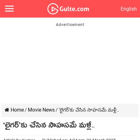
English
Home
/
Movie News
/
‘లైగర్‌’కు చేసిన సాహసమే మళ్లీ..
‘లైగర్‌’కు చేసిన సాహసమే మళ్లీ..