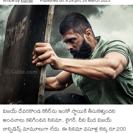
Article by
Kumar
Published on: 4:24 pm, 26 March 2025
విజయ్ దేవరకొండ కెరీర్‌ను ఇంకో స్థాయికి తీసుకెళ్తుందని
అంచనాలు కలిగించిన సినిమా.. లైగర్. దీని మీద విజయ్
కాన్ఫిడెన్స్ మామూలుగా లేదు. ఈ సినిమా వసూళ్ల లెక్క రూ.200