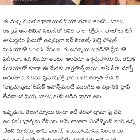
ఈ మధ్య తమిళ కథానాయిక ప్రియా భవాని శంకర్.. హరీష్
కళ్యాణ్ అనే తమిళ నటుడితో కలిసి చాలా క్లోజ్‌గా ఫొటోలు దిగి
తామిద్దరం ప్రేమలో ఉన్నట్లుగా లవ్ సింబల్స్ పెట్టి సోషల్
మీడియాలో సందడి చేసింది. ఈ అమ్మాయి అతడితో ప్రేమలో
పడిందా.. ఇది నిజమా అంటూ అందరూ ఆశ్చర్యపోయారు. తమిళ
మీడియాలో కూడా ఈ మేరకు వార్తలొచ్చేశాయి. కానీ తీరా చూస్తే
అదంతా ఓ సినిమా ప్రమోషన్లో భాగం అని తర్వాత తేలింది.
‘పెళ్ళిచూపులు’ రీమేక్ అనౌన్స్‌మెంట్ ముంగిట ఆ చిత్రానికి హైప్
తేవడానికి ప్రియ, హరీష్ కలిసి ఆడిన డ్రామా అది.
ఇప్పుడు ఓ తెలుగమ్మాయి కూడా ఇదే తరహా డ్రామా ప్లే చేసి
అందరినీ ఫూల్స్‌ను చేసింది. ఆమె తాజాగా ఎంగేజ్మెంట్ రింగ్ ఉన్న
చేతిని చూపిస్తూ తాను ఎంగేజ్ అయిపోయాననే సంకేతాలు