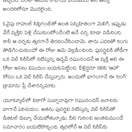
ఇచ్చింది. దీంతో ఆమెకు కాబోయే వరుడెవరు అనే ఆసక్తి
అందరిలోనూ మొదలైంది.
ఓవైపు రాహుల్ సిప్లిగంజ్‌తో అంత సన్నిహితంగా మెలిగి, ఇప్పుడు
వేరే వ్యక్తిని పెళ్లి చేసుకుంటోందేంటి అనే చర్చ కూడా నడిచింది.
కానీ ఆ చర్చకు త్వరగానే తెరదించేసిందామె. తాను ఎవరితో రింగు
తొడిగించుకుందో ఈ రోజు ఆమె వెల్లడించింది. పునర్ణవికి జోడీగా
ఒక వెబ్ సిరీస్‌లో నటిస్తున్న ఉద్భవ్ రఘునందనే ఆ వ్యక్తి అని ఈ
రోజు అసలు విషయం బయటపెట్టింది. వీళ్లిద్దరూ కలిసి ‘ఆహా’
కోసం ఒక వెబ్ సిరీస్ చేస్తున్నారు. అందులో భాగంగానే ఈ ‘రింగ్’
డ్రామాను ప్లే చేశారన్నమాట.
యూట్యూబ్‌లో చికాగో సుబ్బారావుగా రఘునందన్ జనాలకు
బాగానే పరిచయం. అతను పునర్ణవి నటిస్తున్న వెబ్ సిరీస్‌తో
డిజిటల్ డెబ్యూ చేయబోతున్నాడు. దీని గురించి ఇంతకుముందే
సమాచారం బయటికొచ్చింది. త్వరలోనే ఆ వెబ్ సిరీస్‌కు