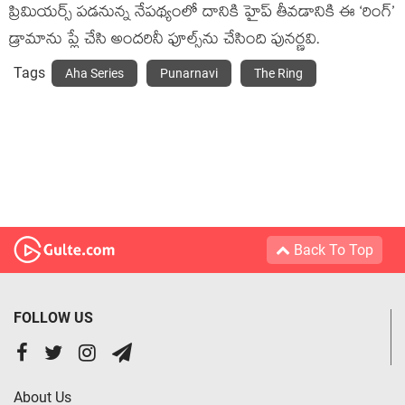
ప్రిమియర్స్ పడనున్న నేపథ్యంలో దానికి హైప్ తీవడానికి ఈ ‘రింగ్’
డ్రామాను ప్లే చేసి అందరినీ ఫూల్స్‌ను చేసింది పునర్ణవి.
Tags
Aha Series
Punarnavi
The Ring
Back To Top
FOLLOW US
About Us