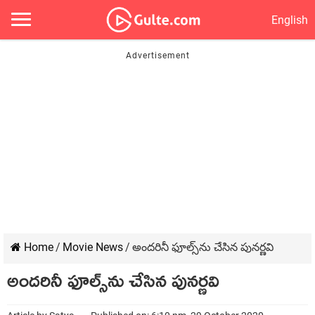
English
Home
/
Movie News
/
అందరినీ ఫూల్స్‌ను చేసిన పునర్ణవి
అందరినీ ఫూల్స్‌ను చేసిన పునర్ణవి