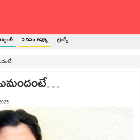
్యాలరీ
సినిమా రివ్యూ
ట్రెండ్స్
మందంటే…
్టు ఎమందంటే…
 2025