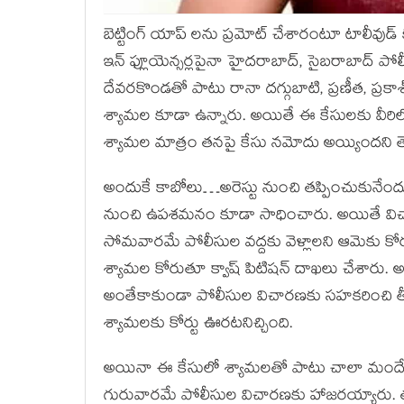
బెట్టింగ్ యాప్ లను ప్రమోట్ చేశారంటూ టాలీవు
ఇన్ ఫ్లూయెన్సర్లపైనా హైదరాబాద్, సైబరాబాద్ ప
దేవరకొండతో పాటు రానా దగ్గుబాటి, ప్రణీత, ప్ర
శ్యామల కూడా ఉన్నారు. అయితే ఈ కేసులకు వీరి
శ్యామల మాత్రం తనపై కేసు నమోదు అయ్యిందని తె
అందుకే కాబోలు…అరెస్టు నుంచి తప్పించుకునేంద
నుంచి ఉపశమనం కూడా సాధించారు. అయితే విచా
సోమవారమే పోలీసుల వద్దకు వెళ్లాలని ఆమెకు కోర్
శ్యామల కోరుతూ క్వాష్ పిటిషన్ దాఖలు చేశారు. అయి
అంతేకాకుండా పోలీసుల విచారణకు సహకరించి తీరాల
శ్యామలకు కోర్టు ఊరటనిచ్చింది.
అయినా ఈ కేసులో శ్యామలతో పాటు చాలా మందే ఉన
గురువారమే పోలీసుల విచారణకు హాజరయ్యారు. తమక