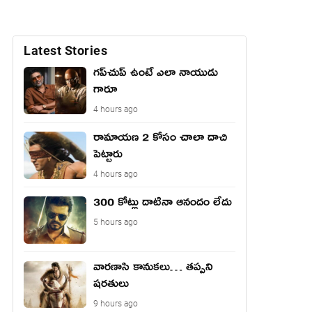
Latest Stories
గప్‌చుప్ ఉంటే ఎలా నాయుడు
గారూ
4 hours ago
రామాయణ 2 కోసం చాలా దాచి
పెట్టారు
4 hours ago
300 కోట్లు దాటినా ఆనందం లేదు
5 hours ago
వారణాసి కానుకలు… తప్పని
షరతులు
9 hours ago