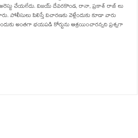
ీ అరెస్టు చేయలేదు. విజయ్ దేవరకొండ, రానా, ప్రకాశ్ రాజ్ లు
. పోలీసులు పిలిస్తే విచారణకు వెళ్లేందుకు కూడా వారు
రే ఎందుకు అంతగా భయపడి కోర్టును ఆశ్రయించారన్నది ప్రశ్నగా