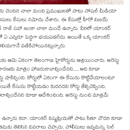
డ్ కు చెందిన చాలా మంది ప్రముఖులతో పాటు సోషల్ మీడియా
ోలీసులు కేసులు నమోదు చేశారు. ఈ కేసుల్లో హీరో విజయ్
కాశ్ రాజ్ సహా ఇంకా చాలా మందే ఉన్నారు. వీరిలో యాంకర్
లో ఏ ఎవ్వరూ పెద్దగా భయపడలేదు. అయితే ఒక్క యాంకర్
లియగానే వణికిపోయినట్లున్నారు.
ుకు ఆమె ఏకంగా తెలంగాణ హైకోర్టును ఆశ్రయించారు. అరెస్టు
రణకు మాత్రం హాజరుకావాల్సిందేనని… అది కూడా
టు షాకిచ్చింది. కోర్టులో ఏకంగా ఈ కేసును కొట్టివేయాలంటూ
తే కేసును కొట్టేయడం కుదరదని కోర్టు తేల్చిచెప్పింది.
్సిందేనని కూడా ఆదేశించింది. అరెస్టు నుంచి మాత్రమే
్నారు కదా. యాంకర్ విష్ణుప్రియతో పాటు రీతూ చౌదరి కూడా
ు తెలిసిన వివరాలు చెప్పారు. పోలీసులు ఇవ్వమన్న సెల్