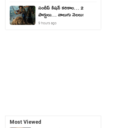
సందీప్ కిషన్ కరికాల… 2
పార్టులు… నాలుగు నెలలు!
9 hours ago
Most Viewed