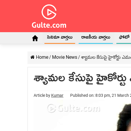
సినిమా వార్తలు
రాజకీయ వార్తలు
ఫోటో గ
Home
/
Movie News
/
శ్యామల కేసుపై హైకోర్టు ఎ
శ్యామల కేసుపై హైకోర
Article by
Kumar
Published on: 8:03 pm, 21 March