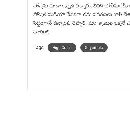
ఫోన్లను కూడా ఇచ్చేసి వచ్చారు. వీరిని పోలీసులేమ
సోషల్ మీడియా వేదికగా తమ వివరణలు జారీ చేశారు
సిద్ధంగానే ఉన్నారని చెప్పాలి. మరి శ్యామల ఒక్క
మారింది.
Tags
High Court
Shyamala