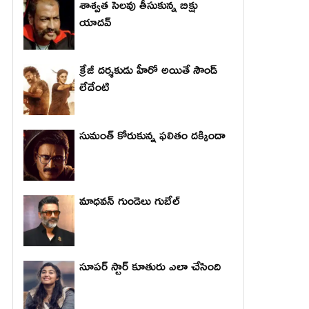
శాశ్వత సెలవు తీసుకున్న బిక్షు
యాదవ్
క్రేజీ దర్శకుడు హీరో అయితే సౌండ్
లేదేంటి
సుమంత్ కోరుకున్న ఫలితం దక్కిందా
మాధ‌వ‌న్ గుండెలు గుబేల్‌
సూపర్ స్టార్ కూతురు ఎలా చేసింది