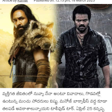
Article by
Kumar
Published on: 12:13 pm, 18 March 2025
వ్యక్తిగత జీవితంలో నువ్వా నేనా అంటూ వివాదాలు, గొడవల్లో
ఉంటున్న మంచు సోదరులు విష్ణు, మనోజ్ బాక్సాఫీస్ వద్ద కూడా
తలపడే అవకాశాలున్నాయని టాలీవుడ్ టాక్. ఏప్రిల్ 25 కన్నప్ప