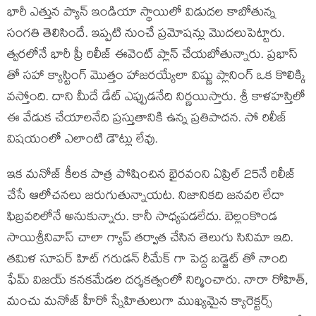
భారీ ఎత్తున ప్యాన్ ఇండియా స్థాయిలో విడుదల కాబోతున్న
సంగతి తెలిసిందే. ఇప్పటి నుంచే ప్రమోషన్లు మొదలుపెట్టారు.
త్వరలోనే భారీ ప్రీ రిలీజ్ ఈవెంట్ ప్లాన్ చేయబోతున్నారు. ప్రభాస్
తో సహా క్యాస్టింగ్ మొత్తం హాజరయ్యేలా విష్ణు ప్లానింగ్ ఒక కొలిక్కి
వస్తోంది. దాని మీదే డేట్ ఎప్పుడనేది నిర్ణయిస్తారు. శ్రీ కాళహస్తిలో
ఈ వేడుక చేయాలనేది ప్రస్తుతానికి ఉన్న ప్రతిపాదన. సో రిలీజ్
విషయంలో ఎలాంటి డౌట్లు లేవు.
ఇక మనోజ్ కీలక పాత్ర పోషించిన భైరవంని ఏప్రిల్ 25నే రిలీజ్
చేసే ఆలోచనలు జరుగుతున్నాయట. నిజానికది జనవరి లేదా
ఫిబ్రవరిలోనే అనుకున్నారు. కానీ సాధ్యపడలేదు. బెల్లంకొండ
సాయిశ్రీనివాస్ చాలా గ్యాప్ తర్వాత చేసిన తెలుగు సినిమా ఇది.
తమిళ సూపర్ హిట్ గరుడన్ రీమేక్ గా పెద్ద బడ్జెట్ తో నాంది
ఫేమ్ విజయ్ కనకమేడల దర్శకత్వంలో నిర్మించారు. నారా రోహిత్,
మంచు మనోజ్ హీరో స్నేహితులుగా ముఖ్యమైన క్యారెక్టర్స్