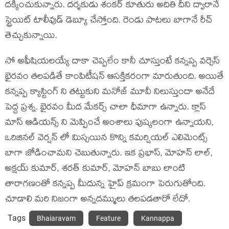
దక్కించుకున్నారు. దర్శకుడు శంకర్ కూతురు అదితి దీని ద్వారానే
స్ట్రెయిట్ టాలీవుడ్ డెబ్యూ చేస్తోంది. రెండు పాటలు బాగానే రీచ్
తెచ్చుకున్నాయి.
సో అఫీషియలయ్యే దాకా చెప్పలేం కానీ చూస్తుంటే కన్నప్ప వర్సెస్
భైరవం తలపడితే కాంపిటీషన్ ఆసక్తికరంగా మారుతుంది. అయితే
కన్నప్ప క్యాస్టింగ్ ని తట్టుకుని మనోజ్ మూవీ నిలుస్తుందా అనేదే
పెద్ద ప్రశ్న. భైరవం మీద మేకర్స్ చాలా ధీమాగా ఉన్నారు. క్లాస్
మాస్ ఆడియన్స్ ని మెప్పించే అంశాలు పుష్కలంగా ఉన్నాయని,
ఒరిజినల్ వెర్షన్ లో మిస్సయిన కొన్ని కమర్షియల్ ఎలిమెంట్స్
బాగా జోడించామని చెబుతున్నారు. ఇక ప్రభాస్, మోహన్ లాల్,
అక్షయ్ కుమార్, శరత్ కుమార్, మోహన్ బాబు లాంటి
తారాగణంతో కన్నప్ప మీదున్న హైప్ క్రమంగా పెరుగుతోంది.
చూడాలి మరి నిజంగా అన్నదమ్ములు తలపడతారో లేదో.
Tags
Bhaiaravam
Feature
Kannappa