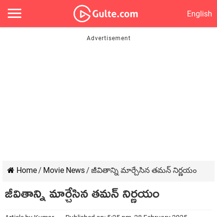
English
Home
/
Movie News
/
జీవితాన్ని మార్చేసిన తమన్ నిర్ణయం
జీవితాన్ని మార్చేసిన తమన్ నిర్ణయం