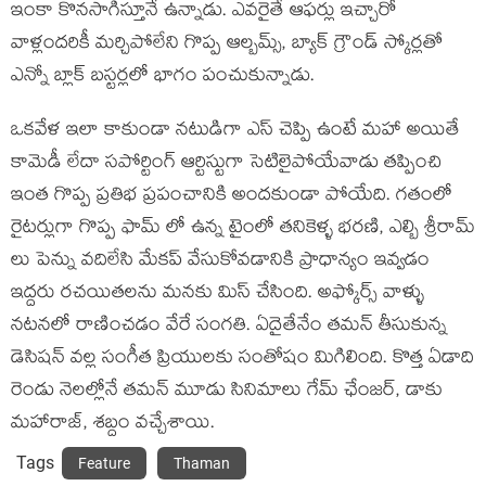
ఇంకా కొనసాగిస్తూనే ఉన్నాడు. ఎవరైతే ఆఫర్లు ఇచ్చారో
వాళ్లందరికీ మర్చిపోలేని గొప్ప ఆల్బమ్స్, బ్యాక్ గ్రౌండ్ స్కోర్లతో
ఎన్నో బ్లాక్ బస్టర్లలో భాగం పంచుకున్నాడు.
ఒకవేళ ఇలా కాకుండా నటుడిగా ఎస్ చెప్పి ఉంటే మహా అయితే
కామెడీ లేదా సపోర్టింగ్ ఆర్టిస్టుగా సెటిలైపోయేవాడు తప్పించి
ఇంత గొప్ప ప్రతిభ ప్రపంచానికి అందకుండా పోయేది. గతంలో
రైటర్లుగా గొప్ప ఫామ్ లో ఉన్న టైంలో తనికెళ్ళ భరణి, ఎల్బి శ్రీరామ్
లు పెన్ను వదిలేసి మేకప్ వేసుకోవడానికి ప్రాధాన్యం ఇవ్వడం
ఇద్దరు రచయితలను మనకు మిస్ చేసింది. అఫ్కోర్స్ వాళ్ళు
నటనలో రాణించడం వేరే సంగతి. ఏదైతేనేం తమన్ తీసుకున్న
డెసిషన్ వల్ల సంగీత ప్రియులకు సంతోషం మిగిలింది. కొత్త ఏడాది
రెండు నెలల్లోనే తమన్ మూడు సినిమాలు గేమ్ ఛేంజర్, డాకు
మహారాజ్, శబ్దం వచ్చేశాయి.
Tags
Feature
Thaman