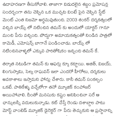
ఉదాహరణగా తీసుకోవాలి. తాజాగా విడుదలైన శబ్దం ప్రమోషన్ల
సందర్భంగా తను చెప్పిన ఒక ముచ్చట వింటే పైన చెప్పిన స్టేట్
మెంట్ ఎంత నిజమో అర్థమవుతుంది. 2003 శంకర్ దర్శకత్వంలో
వచ్చిన బాయ్స్ లో నటించిన తమన్ కు అందులో యాక్టర్ గానూ
మంచి పేరు వచ్చింది. బొద్దుగా అమాయకత్వంతో నిండిన పాత్రలో
కామెడీ, ఎమోషన్స్ బాగానే పండించాడు. బాయ్స్ లో
నటించినవాళ్ళలో ఎక్కువ పారితోషికం ఇచ్చింది తమన్ కే.
తర్వాత నటుడిగా తమన్ కు ఆఫర్లు క్యూ కట్టాయి. అజిత్, విజయ్,
లింగుస్వామి, సెల్వ రాఘవన్ ఇలా ఎందరో హీరోలు, దర్శకులు
అవకాశాలు ఇస్తామని ఫోన్లు చేశారు. కానీ తమన్ సంకల్పం
ఒకటే. పాతికేళ్ళు వచ్చేలోగా తనో మ్యూజిక్ కంపోజర్
అయిపోవాలి. దీంతో మనసుకు కష్టం అనిపించినా సరే ఆ
ఛాన్సులన్నీ వదులుకున్నాడు. కట్ చేస్తే రెండు దశాబ్దాల పాటు
మోస్ట్ వాంటెడ్ మ్యూజిక్ డైరెక్టర్ గా పేరు తెచ్చుకుని ఆ ప్రస్థానాన్ని