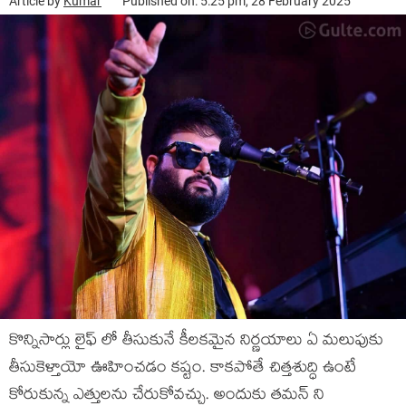
Article by
Kumar
Published on: 5:25 pm, 28 February 2025
కొన్నిసార్లు లైఫ్ లో తీసుకునే కీలకమైన నిర్ణయాలు ఏ మలుపుకు
తీసుకెళ్తాయో ఊహించడం కష్టం. కాకపోతే చిత్తశుద్ధి ఉంటే
కోరుకున్న ఎత్తులను చేరుకోవచ్చు. అందుకు తమన్ ని