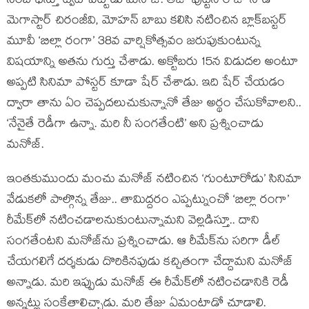
సంబోధిస్తూ ట్వీట్ పెట్టాడు మనోజ్. తేజు పుట్టిన రోజు నాడే
మెగాస్టార్ చిరంజీవి, మోహన్ బాబు కలిసి నటించిన బ్లాక్‌బస్టర్
మూవీ ‘బిల్లా రంగా’ 38వ వార్షికోత్సవం జరుపుకుంటున్న
విషయాన్ని అతను గుర్తు చేశాడు. అక్టోబరు 15న విడుదల అంటూ
అప్పటి సినిమా పోస్టర్ కూడా షేర్ చేశాడు. ఇది షేర్ చేయడం
ద్వారా తాను ఏం చెప్పదలుచుకున్నానో తేజు అర్థం చేసుకోవాలని..
‘నేనైతే రెడీగా ఉన్నా. మరి నీ సంగతేంటి’ అని ప్రశ్నించాడు
మనోజ్.
ఇంతకుముందు మంచు మనోజ్ నటించిన ‘గుంటూరోడు’ సినిమా
వేడుకలో పాల్గొన్న తేజు.. తామిద్దరం ఎప్పట్నుంచో ‘బిల్లా రంగా’
రీమేక్‌లో నటించడాలనుకుంటున్నామని వెల్లడిస్తూ.. దాని
సంగతేంటని మనోజ్‌ను ప్రశ్నించాడు. ఆ రీమేక్‌ను సరిగా డీల్
చేయగలిగే దర్శకుడు దొరికినపుడు కచ్చితంగా చేద్దామని మనోజ్
అన్నాడు. మరి ఇప్పుడు మనోజ్ ఈ రీమేక్‌లో నటించడానికి రెడీ
అన్నట్లు సంకేతాలిచ్చాడు. మరి తేజు ఏమంటాడో చూడాలి.