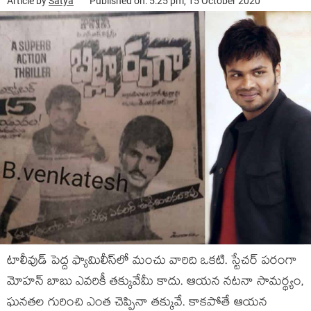
Article by
Satya
Published on: 5:25 pm, 15 October 2020
టాలీవుడ్ పెద్ద ఫ్యామిలీస్‌లో మంచు వారిది ఒకటి. స్టేచర్ పరంగా
మోహన్ బాబు ఎవరికీ తక్కువేమీ కాదు. ఆయన నటనా సామర్థ్యం,
ఘనతల గురించి ఎంత చెప్పినా తక్కువే. కాకపోతే ఆయన