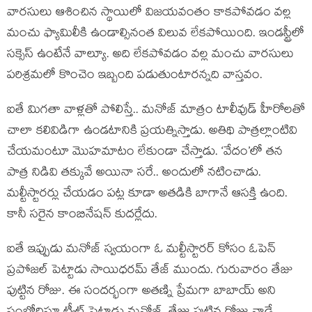
వారసులు ఆశించిన స్థాయిలో విజయవంతం కాకపోవడం వల్ల
మంచు ఫ్యామిలీకి ఉండాల్సినంత విలువ లేకపోయింది. ఇండస్ట్రీలో
సక్సెస్‌ ఉంటేనే వాల్యూ. అది లేకపోవడం వల్ల మంచు వారసులు
పరిశ్రమలో కొంచెం ఇబ్బంది పడుతుంటారన్నది వాస్తవం.
ఐతే మిగతా వాళ్లతో పోలిస్తే.. మనోజ్ మాత్రం టాలీవుడ్ హీరోలతో
చాలా కలివిడిగా ఉండటానికి ప్రయత్నిస్తాడు. అతిథి పాత్రల్లాంటివి
చేయమంటూ మొహమాటం లేకుండా చేస్తాడు. ‘వేదం’లో తన
పాత్ర నిడివి తక్కువే అయినా సరే.. అందులో నటించాడు.
మల్టీస్టారర్లు చేయడం పట్ల కూడా అతడికి బాగానే ఆసక్తి ఉంది.
కానీ సరైన కాంబినేషన్ కుదర్లేదు.
ఐతే ఇప్పుడు మనోజ్ స్వయంగా ఓ మల్టీస్టారర్ కోసం ఓపెన్
ప్రపోజల్ పెట్టాడు సాయిధరమ్ తేజ్ ముందు. గురువారం తేజు
పుట్టిన రోజు. ఈ సందర్భంగా అతణ్ని ప్రేమగా బాబాయ్ అని