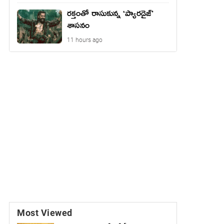
రక్తంతో రాసుకున్న ‘ప్యారడైజ్’
శాసనం
11 hours ago
Most Viewed