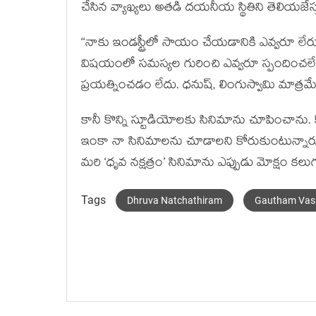
చేసిన వ్యాఖ్యలు అతడి దయనీయ స్థితిని తెలియజేస్
‘‘నాకు ఇండస్ట్రీలో సాయం చేయడానికి ఎవ్వరూ లేరు.
విషయంలో సమస్యల గురించి ఎవ్వరూ స్పందించలే
ప్రయత్నించడం లేదు. ధనుష్, లింగుస్వామి మాత్రమ
కానీ కొన్ని స్టూడియోలకు సినిమాను చూపించాను. కొన
ఇంకా నా సినిమాలను చూడాలని కోరుకుంటున్నారు. కా
మరి ‘ధృవ నక్షత్రం’ సినిమాను ఎప్పుడు మోక్షం కల
Tags
Dhruva Natchathiram
Gautham Vas