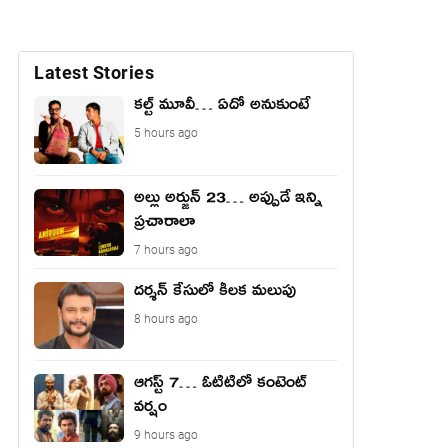
Latest Stories
కల్ట్ మూవీ… ఏదో అనుకుంటే
5 hours ago
అల్లు అర్జున్ 23… అప్పుడే ఇన్ని
ప్రచారాలా
7 hours ago
దర్శన్ కేసులో కీలక మలుపు
8 hours ago
ఆగస్ట్ 7… ఓటిటిలో కంటెంట్
వర్షం
9 hours ago