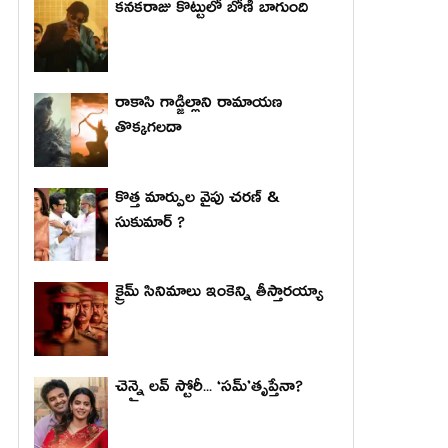
కనకరాజు కొట్టులో బోణీ బాగుంది
రాకాసి గాడ్జిల్లాని రామాయణ
తొక్కగలదా
కొత్త మార్పుల వైపు చరణ్ &
సుకుమార్ ?
క్రైమ్ సినిమాలు ఇంకెన్ని తీస్తారయ్యా
చెన్నై లవ్ స్టోరీ... ‘సమ్’తృప్తేనా?