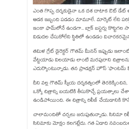
ఎంత గొప్ప దర్శకుడైనా ఒక దశ దాటాక ఔట్ డేట్ 
ఆడక ఇబ్బంది పడడం మామూలే. మార్కెట్ లేని పరిస
ఇంకా ఫామ్‌లోనే ఉండగా.. బ్లాక్ బస్టర్లు కొట్టగల
విడుదల చేసుకోలేని స్థితిలో ఉండడం విచారకర
తమిళ గ్రేట్ డైరెక్టర్ గౌతమ్ మీనన్ ఇప్పుడు ఇలాంటి
వేట్టయాడు విలయాడు లాంటి మరపురాని చిత్రాలను 
ఎదుర్కొంటున్నాడు. తన ప్రొడక్షన్ హౌస్ ‘ఫాంటమ్ ఫ
దీని వల్ల గౌతమ్ స్వీయ దర్శకత్వంలో తెరకెక్కించిన, ప
ఒక్కో చిత్రాన్ని బయటికి తీసుకొచ్చే ప్రయత్నాలు చే
ఉండిపోయింది. ఈ చిత్రాన్ని రిలీజ్ చేయడానికి కొన్
చాలామందితో చర్చలు జరుపుతున్నాడు. సినిమా రిలీజ్ డ
సినిమాకు మోక్షం కలగట్లేదు. గత ఏడాది నవంబరులో 