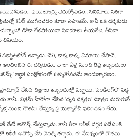
అయిపోవడం.. ఫెయిల్యూర్లు ఎదుర్కోవడం.. సినిమాలు సరిగా
్థితుల్లో కెరీర్ ముగించడం కూడా సహజమే. కానీ ఒక దర్శకుడు
 సామర్థ్యానికి ఢోకా లేకపోయినా సినిమాలు తీయలేని, తీసినా
మైన విషయం.
 పరిస్థితిలోనే ఉన్నాడు. చెలి, కాక్క కాక్క, ఏమాయ చేసావె,
అందించిన ఈ దర్శకుడు.. చాలా ఏళ్ల నుంచి తీవ్ర ఇబ్బందులు
ిలిమ్స్’ ఆర్థిక సంక్షోభంలో చిక్కుకోవడమే అందుక్కారణం.
్రొడ్యూస్ చేసిన చిత్రాలు ఇబ్బందుల్లో పడ్డాయి. పెండింగ్‌లో పడ్డ
శాడు కానీ.. విక్రమ్ హీరోగా చేసిన ‘ధృవ నక్షత్రం’ మాత్రం మరుగునే
నేళ్ల నుంచి గౌతమ్ చేస్తున్న ప్రయత్నాలేవీ ఫలించడం లేదు.
ేట్ అనౌన్స్ చేస్తున్నాడు. కానీ తీరా రిలీజ్ దగ్గర పడేసరికి
రిలీజ్ అనౌన్స్ చేసి వెనక్కి తగ్గాడు. ఈ నేపథ్యంలో గౌతమ్