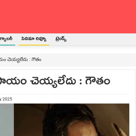
్యాలరీ
సినిమా రివ్యూ
ట్రెండ్స్
ాయం చెయ్యలేదు : గౌతం
ు సాయం చెయ్యలేదు : గౌతం
ry 2025