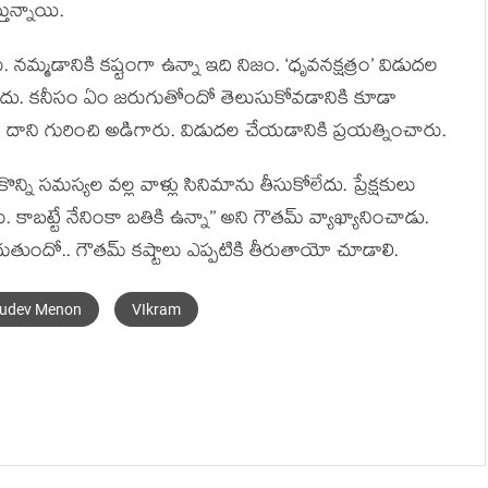
తున్నాయి.
 నమ్మడానికి కష్టంగా ఉన్నా ఇది నిజం. ‘ధృవనక్షత్రం’ విడుదల
దు. కనీసం ఏం జరుగుతోందో తెలుసుకోవడానికి కూడా
ే దాని గురించి అడిగారు. విడుదల చేయడానికి ప్రయత్నించారు.
్ని సమస్యల వల్ల వాళ్లు సినిమాను తీసుకోలేదు. ప్రేక్షకులు
బట్టే నేనింకా బతికి ఉన్నా’’ అని గౌతమ్ వ్యాఖ్యానించాడు.
ుగుతుందో.. గౌతమ్ కష్టాలు ఎప్పటికి తీరుతాయో చూడాలి.
udev Menon
VIkram