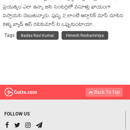
ప్రయత్నం ఎలా ఉన్నా బిసి సెంటర్లలో వసూళ్లు ఖాయంగా
వస్తాయని చెబుతున్నారు. పుష్ప 2 లాంటి ఆర్గానిక్ మాస్ చూసిన
కళ్ళు బ్యాడ్ ఆస్ రవికుమార్ ని ఒప్పుకుంటాయా.
Tags
Badas Ravi Kumar
Himesh Reshammiya
Back To Top
FOLLOW US