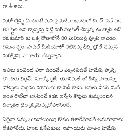
గా తీశారు.
మరో ట్విస్టు ఏంటంటే మన ప్రభుదేవా ఇందులో విలన్. పదే పదే
80 స్టైల్ అని క్యాప్షన్లు పెట్టి మరీ పబ్లిసిటీ చేస్తున్న ఈ బ్యాడ్ ఆస్
రవికుమార్ కు ఒక్క రోజులోనే 30 మిలియన్ల వ్యూస్ రావడం
గమనార్హం. సోషల్ మీడియాలో నెటిజెన్లు దీన్ని ట్రోల్ చేస్తూనే
మరోవైపు ఎంజాయ్ చేస్తున్నారు.
అసలు కంటెంట్ ఎలా ఉందనేది పక్కనపెడితే హిమేష్ ఫ్యాన్స్
కొందరు విక్రమ్, మార్కో, ఖైదీ, యానిమల్ తో దీన్ని పోలుస్తూ
పోస్టులు పెట్టడం మాములు కామెడీ కాదు. అసలు పేపర్ మీదే
ఇంత రొటీనా అనిపించే కథని ఇన్నేసి కోట్లను కుమ్మరించిన
నిర్మాతల ధైర్యాన్నిమెచ్చుకోవలసిందే.
ఏదైనా పన్ను మినహాయింపు కోసం తీశారేమోననే అనుమానాలు
లేకపోలేదు. హిందీ విశ్లేషకులు, రివ్యూయర్లు మాత్రం హిమేష్