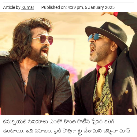
Article by
Kumar
Published on: 4:39 pm, 6 January 2025
కమర్షియల్ సినిమాలు ఎంతో కొంత రొటీన్ ఫ్లేవర్ కలిగి
ఉంటాయి. ఇది సహజం. పైకి కొత్తగా ట్రై చేశామని చెప్పినా మాస్