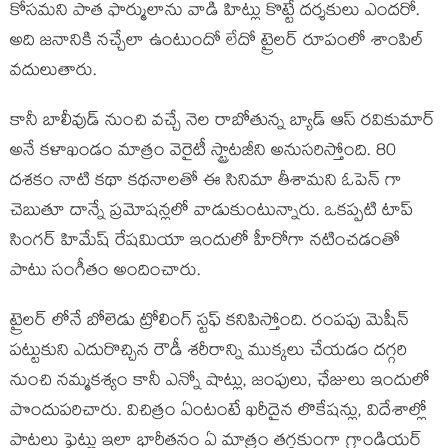
కోసమని పాత ఫార్ములాను వాడి హిట్లు కొట్టే దర్శకులు ఎందరో.
అది జనానికి నచ్చేలా ఉంటుందో లేదో ట్రైలర్ రూపంలో శాంపిల్
వదులుతారు.
కానీ బాలీవుడ్ నుంచి వచ్చే నెల రాబోతున్న బ్యాడ్ ఆస్ రవికుమార్
అనే కళాఖండం మాత్రం వెరైటీ స్ట్రాటజీని అనుసరిస్తోంది. 80
దశకం నాటి కథా కథనాలతో ఈ సినిమా తీశామని ఓపెన్ గా
చెబుతూ దాన్నే ప్రమోషన్లలో వాడుకుంటున్నారు. ఒకప్పటి టాప్
సింగర్ హిమేష్ రేషమియా ఇందులో హీరోగా నటించడంతో
పాటు సంగీతం అందించారు.
ట్రైలర్ లోనే బోలెడు ట్రోలింగ్ స్టఫ్ కనిపిస్తోంది. రంపపు మెషీన్
పట్టుకుని ఎదురొచ్చిన రౌడీ శరీరాన్ని ముక్కలు చేయడం దగ్గరి
నుంచి నమ్మకశ్యం కానీ ఎన్నో షాట్లు, జంపులు, ఛేజులు ఇందులో
పొందుపరిచారు. విచిత్రం ఏంటంటే ఖరీదైన లొకేషన్లు, విదేశాల్లో
పాటలు ఫైట్లు ఇలా భారీతనం ఏ మాత్రం తగ్గకుంగా గ్రాండియర్