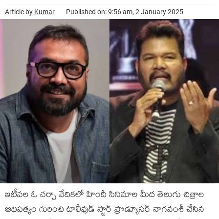
Article by
Kumar
Published on: 9:56 am, 2 January 2025
ఇటీవ‌ల ఓ చ‌ర్చా వేదిక‌లో హిందీ సినిమాల మీద తెలుగు చిత్రాల
ఆధిప‌త్యం గురించి టాలీవుడ్ స్టార్ ప్రొడ్యూస‌ర్ నాగ‌వంశీ చేసిన‌