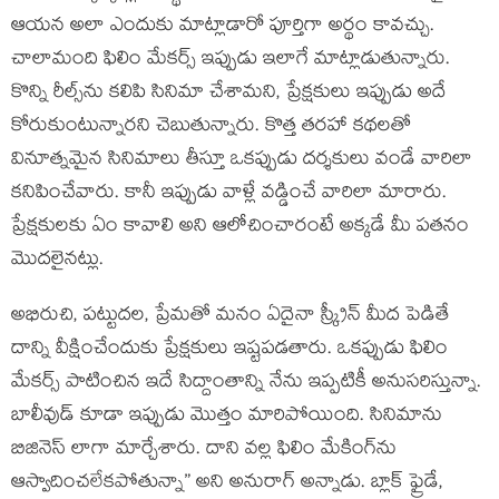
ఆయ‌న అలా ఎందుకు మాట్లాడారో పూర్తిగా అర్థం కావ‌చ్చు.
చాలామంది ఫిలిం మేక‌ర్స్ ఇప్పుడు ఇలాగే మాట్లాడుతున్నారు.
కొన్ని రీల్స్‌ను క‌లిపి సినిమా చేశామ‌ని, ప్రేక్ష‌కులు ఇప్పుడు అదే
కోరుకుంటున్నార‌ని చెబుతున్నారు. కొత్త త‌ర‌హా క‌థ‌ల‌తో
వినూత్న‌మైన సినిమాలు తీస్తూ ఒక‌ప్పుడు ద‌ర్శ‌కులు వండే వారిలా
క‌నిపించేవారు. కానీ ఇప్పుడు వాళ్లే వ‌డ్డించే వారిలా మారారు.
ప్రేక్ష‌కులకు ఏం కావాలి అని ఆలోచించారంటే అక్క‌డే మీ ప‌త‌నం
మొదలైన‌ట్లు.
అభిరుచి, ప‌ట్టుద‌ల‌, ప్రేమ‌తో మ‌నం ఏదైనా స్క్రీన్ మీద పెడితే
దాన్ని వీక్షించేందుకు ప్రేక్ష‌కులు ఇష్ట‌ప‌డ‌తారు. ఒక‌ప్పుడు ఫిలిం
మేక‌ర్స్ పాటించిన ఇదే సిద్దాంతాన్ని నేను ఇప్ప‌టికీ అనుస‌రిస్తున్నా.
బాలీవుడ్ కూడా ఇప్పుడు మొత్తం మారిపోయింది. సినిమాను
బిజినెస్ లాగా మార్చేశారు. దాని వ‌ల్ల ఫిలిం మేకింగ్‌ను
ఆస్వాదించ‌లేక‌పోతున్నా” అని అనురాగ్ అన్నాడు. బ్లాక్ ఫ్రైడే,