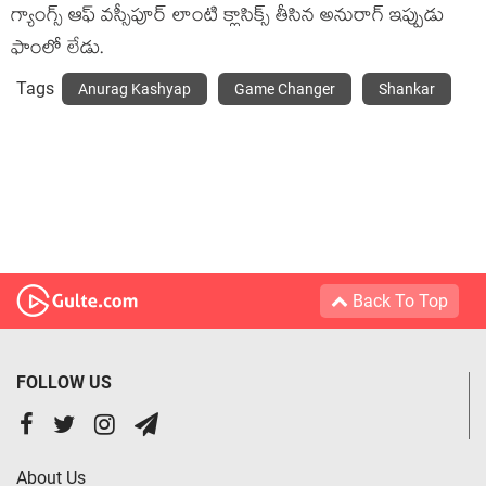
గ్యాంగ్స్ ఆఫ్ వ‌స్సీపూర్ లాంటి క్లాసిక్స్ తీసిన అనురాగ్ ఇప్పుడు
ఫాంలో లేడు.
Tags
Anurag Kashyap
Game Changer
Shankar
Back To Top
FOLLOW US
About Us