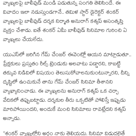
వ్యాఖ్య‌ల‌పై బాలీవుడ్ మండి ప‌డుతున్న సంగ‌తి తెలిసిందే. ఈ
వివాదం ఇలా న‌డుస్తుండ‌గానే.. త‌మిళ స్టార్ డైరెక్ట‌ర్ శంక‌ర్
వ్యాఖ్య‌ల‌పై బాలీవుడ్ ద‌ర్శ‌క నిర్మాత అనురాగ్ క‌శ్య‌ప్ అసంతృప్తి
వ్య‌క్తం చేశాడు. ఐతే శంక‌ర్ ఏమీ బాలీవుడ్ సినిమాల గురించి ఏ
వ్యాఖ్య‌లు చేయ‌లేదు.
యుఎస్‌లో జ‌రిగిన గేమ్ చేంజ‌ర్ ఈవెంట్లో ఆయ‌న మాట్లాడుతూ..
ప్రేక్ష‌కులు ప్ర‌స్తుతం రీల్స్ ట్రెండుకు అల‌వాటు ప‌డ్డార‌ని, కాబ‌ట్టి
త‌క్కువ నిడివిలో విష‌యం తెలుసుకోవాల‌నుకుంటున్నార‌ని, దీన్ని
దృష్టిలో ఉంచుకునే తాను గేమ్ చేంజ‌ర్ సినిమా తీశాన‌ని
వ్యాఖ్యానించాడు. ఈ వ్యాఖ్య‌ల‌ను అనురాగ్ క‌శ్య‌ప్ ఒక చ‌ర్చా
వేదిక‌లో త‌ప్పుబ‌ట్టాడు. ద‌ర్శ‌కుల తీరు ఒక్ప‌టితో పోలిస్తే ఇప్పుడు
మారిపోయింద‌ని, అందుకే మంచి సినిమాలు రావ‌ట్లేద‌ని క‌శ్య‌ప్
అన్నాడు.
”శంక‌ర్ వ్యాఖ్య‌ల్లోని అర్థం నాకు తెలియ‌దు. సినిమా విడుద‌లైతే