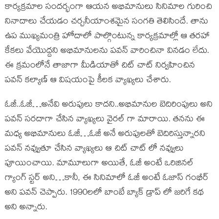
కార్యక్రమాల సందర్భంగా ఆయన అభిమానులు సినిమాల గురించి
నినాదాలు చేయడం చర్చనీయాంశమైన సంగతి తెలిసిందే. తాను
ఉప ముఖ్యమంత్రి హోదాలో పాల్గొంటున్న కార్యక్రమాల్లో ఆ తరహా
కేకలు వేయొద్దని అభిమానులను పవన్ వారించినా వినడం లేదు.
ఈ క్రమంలోనే తాజాగా మీడియాతో చిట్ చాట్ నిర్వహించిన
పవన్ కల్యాణ్ ఆ విషయంపై కీలక వ్యాఖ్యలు చేశారు.
ఓజీ..ఓజీ…అనేవి అరుపులు కాదని..అభిమానుల బెదిరింపులు అని
పవన్ సరదాగా చేసిన వ్యాఖ్యలు వైరల్ గా మారాయి. తనను ఈ
మధ్య అభిమానులు ఓజీ…ఓజీ అనే అరుపులతో బెదిరిస్తున్నారని
పవన్ నవ్వుతూ చేసిన వ్యాఖ్యలు ఆ చిట్ చాట్ లో నవ్వులు
పూయించాయి. మామూలుగా అయితే, ఓజీ అంటే ఒరిజినల్
గ్యాంగ్ స్టర్ అని…కానీ, ఈ సినిమాలో ఓజీ అంటే ఓజాస్ గంభీర్
అని పవన్ చెప్పారు. 1990లలో బాంబే బ్యాక్ డ్రాప్ లో జరిగే కథ
అని అన్నారు.