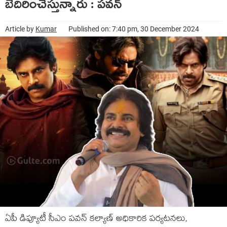
బెదిరించేస్తున్నారు : పవన్
Article by
Kumar
Published on: 7:40 pm, 30 December 2024
ఏపీ డిప్యూటీ సీఎం పవన్ కల్యాణ్ అధికారిక పర్యటనలు,