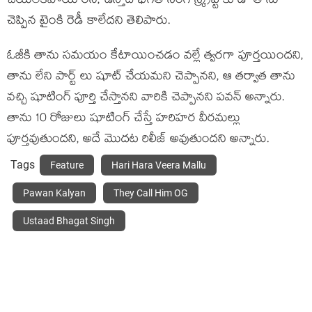
చేయలేకపోయారని, ఉస్తాద్ భగత్ సింగ్ స్క్రిప్ట్ కూడా తాను
చెప్పిన టైంకి రెడీ కాలేదని తెలిపారు.
ఓజీకి తాను సమయం కేటాయించడం వల్లే త్వరగా పూర్తయిందని,
తాను లేని పార్ట్ లు షూట్ చేయమని చెప్పానని, ఆ తర్వాత తాను
వచ్చి షూటింగ్ పూర్తి చేస్తానని వారికి చెప్పానని పవన్ అన్నారు.
తాను 10 రోజులు షూటింగ్ చేస్తే హరిహర వీరమల్లు
పూర్తవుతుందని, అదే మొదట రిలీజ్ అవుతుందని అన్నారు.
Tags
Feature
Hari Hara Veera Mallu
Pawan Kalyan
They Call Him OG
Ustaad Bhagat Singh