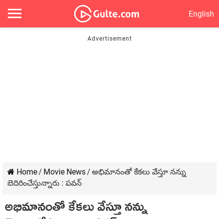
English
Home
/
Movie News
/
అభిమానంతో కేకలు వేస్తూ నన్ను
బెదిరించేస్తున్నారు : పవన్
అభిమానంతో కేకలు వేస్తూ నన్ను