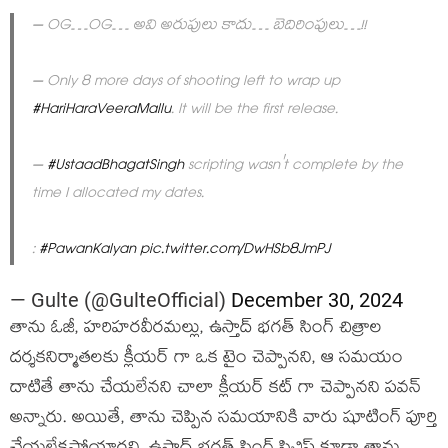
– OG…OG… అవి అరుపులు కాదు… బెదిరింపులు…!!
– Only 8 more days of shooting left to wrap up
#HariHaraVeeraMallu
. It will be the first release.
–
#UstaadBhagatSingh
scripting wasn't complete by the
time I allocated my dates.
:
#PawanKalyan
pic.twitter.com/DwHSb8JmPJ
— Gulte (@GulteOfficial)
December 30, 2024
తాను ఓజీ, హరిహరవీరమల్లు, ఉస్తాద్ భగత్ సింగ్ చిత్రాల
దర్శకనిర్మాతలకు క్లీయర్ గా ఒక టైం చెప్పానని, ఆ సమయం
దాటితే తాను చేయలేనని చాలా క్లీయర్ కట్ గా చెప్పానని పవన్
అన్నారు. అయితే, తాను చెప్పిన సమయానికి వారు షూటింగ్ పూర్తి