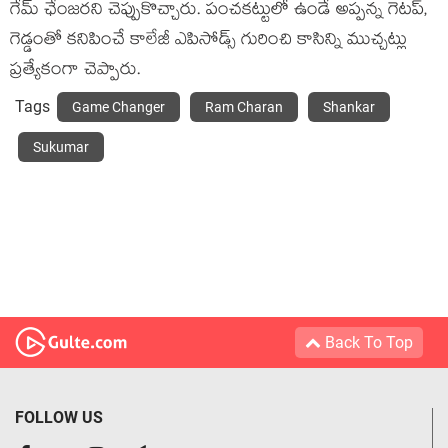
గేమ్ ఛేంజరని చెప్పుకొచ్చారు. పంచకట్టులో ఉండే అప్పన్న గెటప్,
గెడ్డంతో కనిపించే కాలేజీ ఎపిసోడ్స్ గురించి కాసిన్ని ముచ్చట్లు
ప్రత్యేకంగా చెప్పారు.
Tags
Game Changer
Ram Charan
Shankar
Sukumar
Back To Top
FOLLOW US