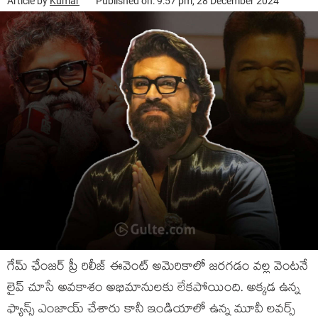
Article by
Kumar
Published on: 9:57 pm, 28 December 2024
గేమ్ ఛేంజర్ ప్రీ రిలీజ్ ఈవెంట్ అమెరికాలో జరగడం వల్ల వెంటనే
లైవ్ చూసే అవకాశం అభిమానులకు లేకపోయింది. అక్కడ ఉన్న
ఫ్యాన్స్ ఎంజాయ్ చేశారు కానీ ఇండియాలో ఉన్న మూవీ లవర్స్