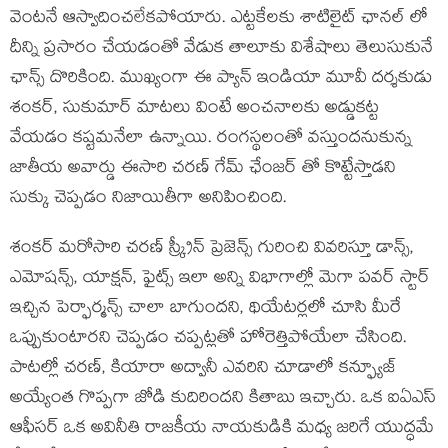
వెంటనే ఆస్వాదించలేకపోయారు. ఎట్టకేలకు శాటిలైట్ ఛానల్ లో
దీన్ని ప్రసారం చేయడంతో వేడుక తాలూకు విశేషాలు తెలుసుకునే
ఛాన్స్ దొరికింది. ముఖ్యంగా ఈ ప్యాన్ ఇండియా మూవీ దర్శకుడు
శంకర్, సుకుమార్ మాటలు వింటే అంచనాలకు అడ్డుకట్ట
వేయడం కష్టమనేలా ఉన్నాయి. రంగస్థలంతో వస్తుందనుకున్న
జాతీయ అవార్డు ఈసారి చరణ్ గేమ్ ఛేంజర్ తో కొట్టేస్తాడని
సుక్కు చెప్పడం నిజాయితీగా అనిపించింది.
శంకర్ మరోసారి చరణ్ స్క్రీన్ ప్రెజెన్స్ గురించి వివరిస్తూ డాన్స్,
ఎమోషన్స్, యాక్షన్, ఫైట్స్ ఇలా అన్ని విభాగాల్లో మెగా పవర్ స్టార్
ఇచ్చిన పెర్ఫార్మన్స్ చాలా బాగుందని, థియేటర్లలో చూసి మీరే
ఒప్పుకుంటారని చెప్పడం చప్పట్లతో హోరెత్తిపోయేలా చేసింది.
పాటల్లో చరణ్, కియారా అద్వానీ ఎవరిని చూడాలో కన్ఫ్యూజ్
అయ్యేంత గొప్పగా జోడి కుదిరిందని కితాబు ఇచ్చారు. ఒక ఐఏఎస్
ఆఫీసర్ ఒక అవినీతి రాజకీయ నాయకుడికి మధ్య జరిగే యుద్ధమే