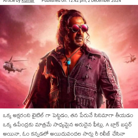
Article by
Kumar
Published on: 12:42 pm, 2 December 2024
ఒక్క అక్షరంని టైటిల్ గా పెట్టడం, తన పేరునే సినిమాగా తీయడం
ఒక్క ఉపేంద్రకు మాత్రమే సాధ్యమైన అరుదైన ఫీట్లు, A బ్లాక్ బస్టర్
అయినా, ఓం కన్నడలో అయిదువందల సార్లు రీ రిలీజ్ చేసినా