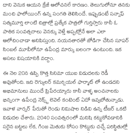
దాని వెనుక ఆయన క్రేజీ ఆలోచనలే కారణం. తెలుగులోనూ తనకు
మంచి ఫాలోయింగ్ ఉన్న సంగతి తెలిసిందే. ఇప్పుడంటే సన్నాఫ్
సత్యమూర్తి లాంటి చిత్రాల్లో ప్రత్యేక పాత్రలో గుర్తిస్తారు కానీ ఓ
పాతిక సంవత్సరాలు వెనక్కు వెళ్తే అప్పట్లోనే అలా ఎలా
ఆలోచించాడా అనిపిస్తుంది. నయనతారతో జోడిగా చేసిన సూపర్
సింబల్ మూవీలోనూ ఉపేంద్ర మార్కు బలంగా ఉంటుంది. ఇక
అసలు విషయానికి వద్దాం.
ఈ నెల 20న ఉప్పి కొత్త సినిమా యుఐ విడుదలకు రెడీ
అవుతోంది. ఇది రెగ్యులర్ కమర్షియల్ ఫార్మాట్ లో ఉండదని
అభిమానులు ముందే ప్రిపేరయ్యారు కానీ వాళ్ళ అంచనాలకు
భిన్నంగా ఉపేంద్ర నెక్స్ట్ లెవెల్ కంటెంట్ ఏదో ఇవ్వబోతున్నాడు.
ఇవాళ వార్నర్ పేరుతో రెండు నిమిషాల నిడివి ఉన్న టీజర్ ఒకటి
విడుదల చేశారు. 2040 సంవత్సరంలో మనిషి కట్టుకోవడానికి
సరైన బట్టలు లేక, గింజ మెతుకు కోసం కొట్టుకు చచ్చే పరిస్థితుల్లో