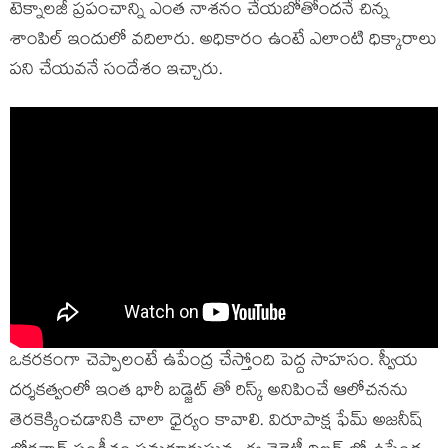
టెక్నాలజీ ప్రపంచాన్ని ఎంత నాశనం చేయబోతోందనే చిన్న
శాంపిల్ ఇందులో వదిలారు. అధికారం ఉంటే ఎలాంటి ధిక్కారాలు
పని చేయవనే సందేశం ఇచ్చారు.
ఒకరకంగా చెప్పాలంటే ఉపేంద్ర చేస్తోంది పెద్ద సాహసం. స్వీయ
దర్శకత్వంలో ఇంత భారీ బడ్జెట్ తో రిస్క్ అనిపించే ఆలోచనను
తెరకెక్కించడానికి చాలా ధైర్యం కావాలి. విరూపాక్ష ఫేమ్ అజనీష్