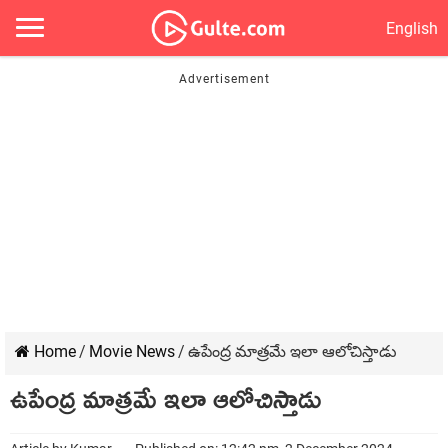
English
Home
/
Movie News
/
ఉపేంద్ర మాత్రమే ఇలా ఆలోచిస్తాడు
ఉపేంద్ర మాత్రమే ఇలా ఆలోచిస్తాడు