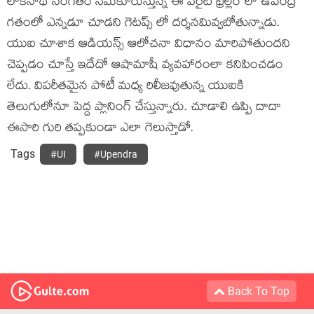
లోకనాథ్ సంగీతం సమకూరుస్తున్న ఈ వెరైటీ థ్రిల్లర్ లో ఉపేంద్ర
గతంలో ఎన్నడూ చూడని గెటప్స్ లో దర్శనమివ్వబోతున్నాడు.
యుఐ చూశాక ఆడియన్స్ ఆలోచనా విధానం మారిపోతుందని
చెప్పడం చూస్తే ఇదేదో ఆషామాషీ వ్యవహారంలా కనిపించడం
లేదు. విపరీతమైన పోటీ మధ్య రిలీజవుతున్న యుఐకి
తెలుగులోనూ పెద్ద ప్లానింగ్ చేస్తున్నారు. చూడాలి ఉప్పి దాదా
ఈసారి గురి తప్పకుండా ఎలా గెలుస్తాడో.
Tags
#UI
#Upendra
Back To Top