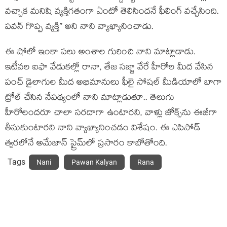
వచ్చాక మనిషి వ్యక్తిగతంగా ఏంటో తెలిసిందనే ఫీలింగ్ వచ్చేసింది.
పవన్ గొప్ప వ్యక్తి” అని నాని వ్యాఖ్యానించాడు.
ఈ షోలో ఇంకా పలు అంశాల గురించి నాని మాట్లాడాడు.
ఇటీవల ఐఫా వేడుకల్లో రానా, తేజ సజ్జా వేరే హీరోల మీద వేసిన
పంచ్ డైలాగుల మీద అభిమానులు ఫీలై సోషల్ మీడియాలో బాగా
ట్రోల్ చేసిన నేపథ్యంలో నాని మాట్లాడుతూ.. తెలుగు
హీరోలందరూ చాలా సరదాగా ఉంటారని, వాళ్లు జోక్స్‌ను ఈజీగా
తీసుకుంటారని నాని వ్యాఖ్యానించడం విశేషం. ఈ ఎపిసోడ్
త్వరలోనే అమేజాన్ ప్రైమ్‌లో ప్రసారం కాబోతోంది.
Tags
Nani
Pawan Kalyan
Rana