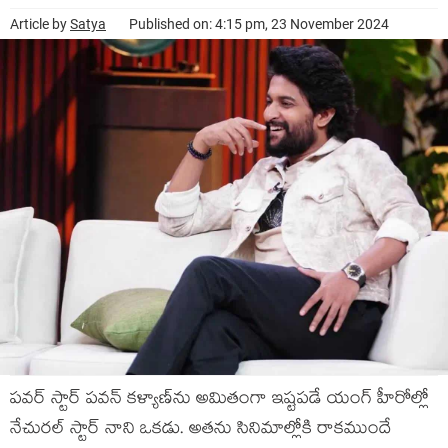
Article by
Satya
Published on: 4:15 pm, 23 November 2024
పవర్ స్టార్ పవన్ కళ్యాణ్‌ను అమితంగా ఇష్టపడే యంగ్ హీరోల్లో
నేచురల్ స్టార్ నాని ఒకడు. అతను సినిమాల్లోకి రాకముందే