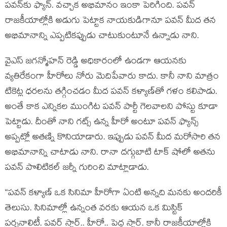
పవన్‌కు ఫ్యాన్. వచ్చాక అభిమానం ఇంకా పెరిగింది. పవన్
రాజకీయాల్లోకి అడుగు పెట్టాక నాయకుడిగానూ పవన్ మీద తన
అభిమానాన్ని ఎప్పటికప్పుడు చాటుకుంటూనే ఉన్నాడు నాని.
వైఎస్ జగన్మోహన్ రెడ్డి అధికారంలో ఉండగా ఆయనకు
వ్యతిరేకంగా హీరోలు నోరు మెదిపేవారు కాదు. కానీ నాని మాత్రం
టికెట్ల ధరలను తగ్గించడం మీద పవన్ కళ్యాణ్‌తో గళం కలిపాడు.
అంతే కాక ఎన్నికల ముంగిట పవన్ పార్టీ గెలవాలని పోస్టు కూడా
పెట్టాడు. దీంతో నాని గట్స్ ఉన్న హీరో అంటూ పవన్ ఫ్యాన్స్
అప్పట్లో అతణ్ని కొనియాడారు. ఇప్పుడు పవన్ మీద మరోసారి తన
అభిమానాన్ని చాటాడు నాని. రానా దగ్గుబాటి టాక్ షోలో అతను
పవన్ పొలిటికల్ జర్నీ గురించి మాట్లాడాడు.
“పవన్ కళ్యాణ్ ఒక సినిమా హీరోగా ఏంటి అన్నది మనకు అందరికీ
తెలుసు. సినిమాల్లో ఉన్నంత వరకు ఆయన ఒక మిస్టిక్
పర్సనాలిటీ. పవర్ స్టార్.. హీరో.. పెద్ద స్టార్. కానీ రాజకీయాల్లోకి