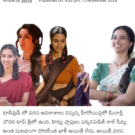
Article by
Satya
Published on: 4:42 pm, 15 November 2024
టాలీవుడ్ లో వరస అవకాశాలు వస్తున్న హీరోయిన్లలో మీనాక్షి
చౌదరి టాప్ త్రీలో ఉంది. హిట్లు ఫ్లాపులు పక్కనపెడితే కాల్ షీట్లు
అంత సులభంగా దొరికేంత ఖాళీ అయితే లేదు. అయితే వరస