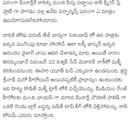
పరంగా మీనాక్షికి కాసిన్ని మంచి సీన్లు పడ్డాయి కానీ స్క్రీన్ ప్లే
ఫ్లాట్ గా సాగడం వల్ల అవేవి పెర్ఫార్మన్స్ పరంగా ఏ మాత్రం
ఉపయోగపడలేకపోయాయ.
దానికి తోడు వరుణ్ తేజ్ భార్యగా సెకండాఫ్ లో తన పాత్రకు
ఇచ్చిన ముగింపు కూడా సోసోనే. అలా లక్కీ భాస్కర్ ఇచ్చిన
ఆనందం వైజాగ్ వాసు ఆవిరి చేశాడన్న మాట. అయితే వారం
తిరక్కుండానే నవంబర్ 22 విశ్వక్ సేన్ మెకానిక్ రాకీలో మళ్ళీ
కనిపించనుంది. ఈసారి యూత్ టచ్ ఎక్కువగా ఉండనుంది. శ్రద్ధ
శ్రీనాథ్ మరో హీరోయిన్ అయినప్పటికీ ప్రాధాన్యం ఉంటుందట.
ఇది హిట్టు కొడితే మళ్ళీ ట్రాక్ లోకి వచ్చేయొచ్చు. మీడియం రేంజ్
హీరోలకు మంచి ఛాయస్ గా మారిన మీనాక్షి చౌదరికి సాలిడ్ గా
ఒకటి రెండు బ్లాక్ బస్టర్లు పడితే టాప్ లీగ్ లోకి వెళ్లిపోవచ్చు. కానీ
కోసమే ఎదురు చూస్తోంది.