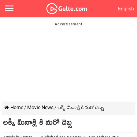
English
Home
/
Movie News
/
లక్కీ మీనాక్షి కి మరో దెబ్బ
లక్కీ మీనాక్షి కి మరో దెబ్బ