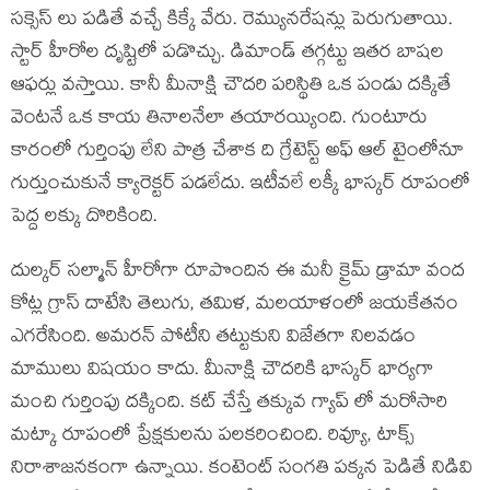
సక్సెస్ లు పడితే వచ్చే కిక్కే వేరు. రెమ్యునరేషన్లు పెరుగుతాయి.
స్టార్ హీరోల దృష్టిలో పడొచ్చు. డిమాండ్ తగ్గట్టు ఇతర బాషల
ఆఫర్లు వస్తాయి. కానీ మీనాక్షి చౌదరి పరిస్థితి ఒక పండు దక్కితే
వెంటనే ఒక కాయ తినాలనేలా తయారయ్యింది. గుంటూరు
కారంలో గుర్తింపు లేని పాత్ర చేశాక ది గ్రేటెస్ట్ అఫ్ ఆల్ టైంలోనూ
గుర్తుంచుకునే క్యారెక్టర్ పడలేదు. ఇటీవలే లక్కీ భాస్కర్ రూపంలో
పెద్ద లక్కు దొరికింది.
దుల్కర్ సల్మాన్ హీరోగా రూపొందిన ఈ మనీ క్రైమ్ డ్రామా వంద
కోట్ల గ్రాస్ దాటేసి తెలుగు, తమిళ, మలయాళంలో జయకేతనం
ఎగరేసింది. అమరన్ పోటీని తట్టుకుని విజేతగా నిలవడం
మాములు విషయం కాదు. మీనాక్షి చౌదరికి భాస్కర్ భార్యగా
మంచి గుర్తింపు దక్కింది. కట్ చేస్తే తక్కువ గ్యాప్ లో మరోసారి
మట్కా రూపంలో ప్రేక్షకులను పలకరించింది. రివ్యూ, టాక్స్
నిరాశాజనకంగా ఉన్నాయి. కంటెంట్ సంగతి పక్కన పెడితే నిడివి