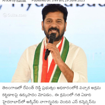
Article by
Kumar
Published on: 3:49 am, 29 June 2025
తెలంగాణ‌లో రేవంత్ రెడ్డి ప్ర‌భుత్వం అధికారంలోకి వ‌చ్చాక అక్ర‌మ
క‌ట్ట‌డాల‌పై ఉక్కుపాదం మోప‌డం.. ఈ క్ర‌మంలో గ‌త ఏడాది
హైద‌రాబాద్‌లో అక్కినేని నాగార్జున‌కు చెందిన ఎన్ క‌న్వెన్ష‌న్‌ను