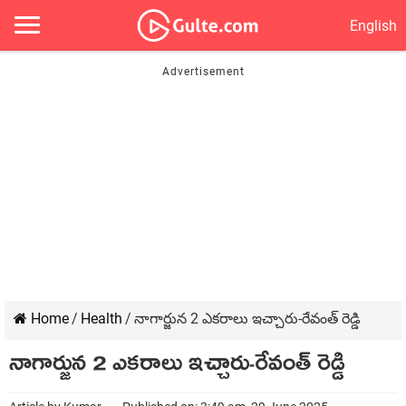
English
Home
/
Health
/
నాగార్జున 2 ఎక‌రాలు ఇచ్చారు-రేవంత్ రెడ్డి
నాగార్జున 2 ఎక‌రాలు ఇచ్చారు-రేవంత్ రెడ్డి