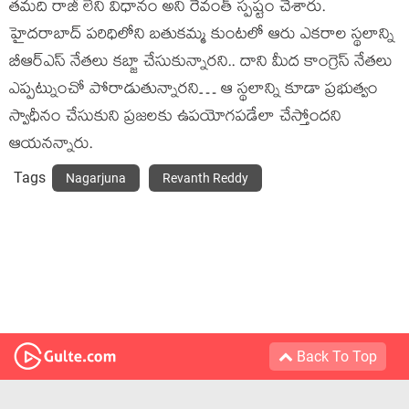
త‌మ‌ది రాజీ లేని విధానం అని రేవంత్ స్ప‌ష్టం చేశారు.
హైద‌రాబాద్ ప‌రిధిలోని బ‌తుక‌మ్మ కుంట‌లో ఆరు ఎక‌రాల స్థ‌లాన్ని
బీఆర్ఎస్ నేత‌లు క‌బ్జా చేసుకున్నార‌ని.. దాని మీద కాంగ్రెస్ నేత‌లు
ఎప్ప‌ట్నుంచో పోరాడుతున్నార‌ని… ఆ స్థ‌లాన్ని కూడా ప్ర‌భుత్వం
స్వాధీనం చేసుకుని ప్ర‌జ‌ల‌కు ఉప‌యోగ‌ప‌డేలా చేస్తోంద‌ని
ఆయ‌న‌న్నారు.
Tags
Nagarjuna
Revanth Reddy
Back To Top