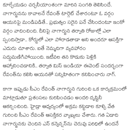
కూల్చేయ‌డం చ‌ర్చ‌నీయాంశంగా మారిన సంగ‌తి తెలిసిందే.
నాగార్జున‌ను కావాల‌నే రేవంత్ టార్గెట్ చేశారంటూ ఓ వ‌ర్గం
ఆయ‌న‌పై మండిప‌డితే.. ప్ర‌భుత్వం స‌రైన ప‌నే చేసిందంటూ ఇంకో
వ‌ర్గం వాదించింది. దీనిపై నాగార్జున త‌ర్వాతి రోజుల్లో ఎలా
స్పందిస్తాడా.. కోర్టులో ఎలా పోరాడ‌తాడా అని అంద‌రూ ఆస‌క్తిగా
ఎదురు చూశారు. ఐతే నెమ్మ‌దిగా వ్య‌వ‌హారం
స‌ద్దుమ‌ణిగిపోయింది. ఇటీవ‌ల త‌న కొడుకు పెళ్లికి
ఆహ్వానించ‌డానికి.. త‌ర్వాత మిస్ ఇండియా ఈవెంట్ సంద‌ర్భంగా
రేవంత్‌ను క‌లిసి ఆయ‌న‌తో స‌న్నిహితంగా క‌నిపించారు నాగ్.
కాగా ఇప్పుడు సీఎం రేవంత్ నాగార్జున గురించి ఒక కార్య‌క్ర‌మంలో
మాట్లాడుతూ ప్ర‌శంస‌లు కురిపించ‌డం అంద‌రి దృష్టినీ
ఆక‌ర్షించింది. హైడ్రా ఆధ్వ‌ర్యంలో అక్ర‌మ క‌ట్ట‌డాల కూల్చి వేత
గురించి సీఎం రేవంత్ ఆస‌క్తిక‌ర వ్యాఖ్య‌లు చేశారు. గ‌త ఏడాది
నాగార్జున‌కు చెందిన ఎన్ క‌న్వెన్ష‌న్‌ను చెరువు ప‌రిధిలో ఉంద‌నే