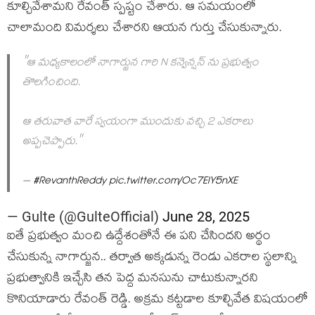
కూల్చివేశామ‌ని రేవంత్ స్ప‌ష్టం చేశారు. ఆ స‌మ‌యంలో
చాలామంది విమ‌ర్శ‌లు చేశార‌ని ఆయ‌న గుర్తు చేసుకున్నారు.
"ఆ మధ్యకాలంలో నాగార్జున గారి N కన్వెన్షన్ ను ప్రభుత్వం
తొలగించింది.
ఆ తరువాత వారే స్వయంగా ముందుకు వచ్చి 2 ఎకరాలు
అప్పచెప్పారు."
–
#RevanthReddy
pic.twitter.com/Oc7ElY5nXE
— Gulte (@GulteOfficial)
June 28, 2025
ఐతే ప్ర‌భుత్వం మంచి ఉద్దేశంతోనే ఈ ప‌ని చేసింద‌ని అర్థం
చేసుకున్న నాగార్జున‌.. త‌ర్వాత అక్క‌డున్న రెండు ఎక‌రాల స్థలాన్ని
ప్ర‌భుత్వానికి ఇచ్చేసి త‌న పెద్ద మ‌న‌సును చాటుకున్నార‌ని
కొనియాడారు రేవంత్ రెడ్డి. అక్ర‌మ క‌ట్ట‌డాల కూల్చివేత విష‌యంలో