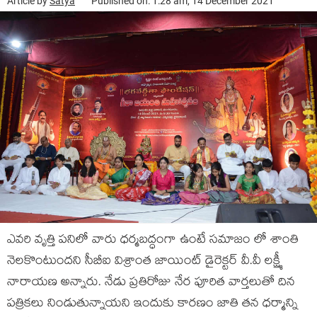
Article by
Satya
Published on: 1:28 am, 14 December 2021
ఎవరి వృత్తి పనిలో వారు ధర్మబద్ధంగా ఉంటే సమాజం లో శాంతి
నెలకొంటుందని సీబీఐ విశ్రాంత జాయింట్ డైరెక్టర్ వీ.వీ లక్ష్మీ
నారాయణ అన్నారు. నేడు ప్రతిరోజు నేర పూరిత వార్తలుతో దిన
పత్రికలు నిండుతున్నాయని ఇందుకు కారణం జాతి తన ధర్మాన్ని