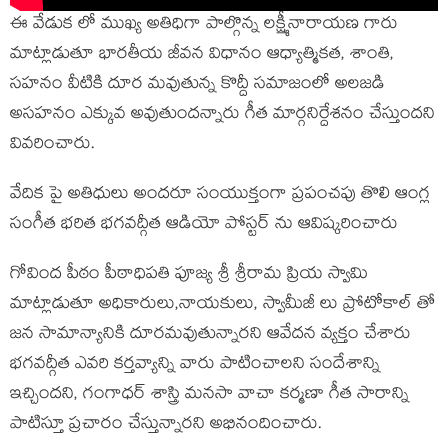
ఈ వేడుక లో ముఖ్య అతిధిగా పాల్గొన్న లక్ష్మీనారాయణ గారు
మాట్లాడుతూ భారతీయ జీవన విధానం ఆధ్యాత్మికత, శాంతి,
సహనం వీటికి దూర మవుతున్న కొద్దీ సమాజంలో అలజడి
అసహనం ఎక్కువ అవుతుందన్నారు గీత మార్గనిర్దేశనం చేస్తుందని
వివరించారు.
వేదిక పై అతిధులు అందరూ సంయుక్తంగా ప్రపంచపు తొలి ఆంగ్ల
సంగీత భరిత భగవద్గీత ఆడియో పోస్టర్ ను ఆవిష్కరించారు
గోవింద పీఠం పీఠాధిపతి పూజ్య శ్రీ శ్రీరామ ప్రియ స్వామి
మాట్లాడుతూ అధికారులు,నాయకులు, స్వామీజీ లు ప్రోటోకాల్ తో
జన సామాన్యానికి దూరమవుతున్నారని ఆవేదన వ్యక్తం చేశారు
భగవద్గీత ఎవరి కర్తవ్యాన్ని వారు పాటించాలని సందేశాన్ని
ఇచ్చిందని, గంగాధర్ శాస్త్రి మనసా వాచా కర్మణా గీత సారాన్ని
పాటిస్తూ ప్రచారం చేస్తున్నారని అభినందించారు.