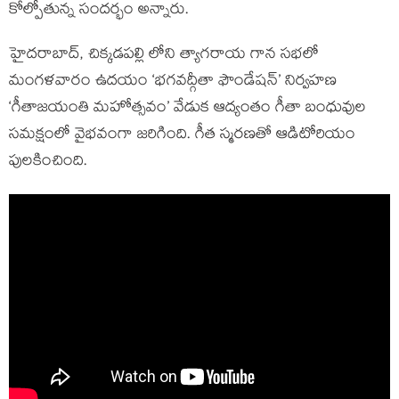
కోల్పోతున్న సందర్భం అన్నారు.
హైదరాబాద్, చిక్కడపల్లి లోని త్యాగరాయ గాన సభలో
మంగళవారం ఉదయం ‘భగవద్గీతా ఫౌండేషన్’ నిర్వహణ
‘గీతాజయంతి మహోత్సవం’ వేడుక ఆద్యంతం గీతా బంధువుల
సమక్షంలో వైభవంగా జరిగింది. గీత స్మరణతో ఆడిటోరియం
పులకించింది.