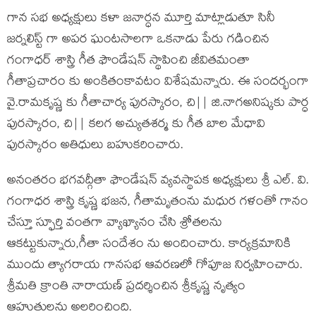
గాన సభ అధ్యక్షులు కళా జనార్ధన మూర్తి మాట్లాడుతూ సినీ
జర్నలిస్ట్ గా అపర ఘంటసాలగా ఒకనాడు పేరు గడించిన
గంగాధర్ శాస్త్రి గీత ఫౌండేషన్ స్థాపించి జీవితమంతా
గీతాప్రచారం కు అంకితంకావటం విశేషమన్నారు. ఈ సందర్భంగా
వై.రామకృష్ణ కు గీతాచార్య పురస్కారం, చి|| జి.నాగఅనిష్కకు పార్ధ
పురస్కారం, చి|| కలగ అచ్యుతశర్మ కు గీత బాల మేధావి
పురస్కారం అతిధులు బహుకరించారు.
అనంతరం భగవద్గీతా ఫౌండేషన్ వ్యవస్థాపక అధ్యక్షులు శ్రీ ఎల్. వి.
గంగాధర శాస్త్రి కృష్ణ భజన, గీతామృతంను మధుర గళంతో గానం
చేస్తూ స్ఫూర్తి వంతగా వ్యాఖ్యానం చేసి శ్రోతలను
ఆకట్టుకున్నారు,గీతా సందేశం ను అందించారు. కార్యక్రమానికి
ముందు త్యాగరాయ గానసభ ఆవరణలో గోపూజ నిర్వహించారు.
శ్రీమతి క్రాంతి నారాయణ్ ప్రదర్శించిన శ్రీకృష్ణ నృత్యం
ఆహుతులను అలరించింది.