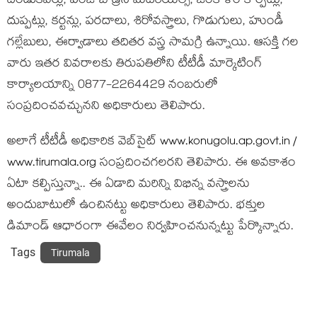
దిండుకవర్లు, పంజాబీ డ్రెస్ మెటీరియల్స్, జంకాళం కార్పెట్లు,
దుప్పట్లు, కర్టన్లు, పరదాలు, శిరోవస్త్రాలు, గొడుగులు, హుండీ
గల్లేబులు, ఈర్వాడాలు తదితర వస్త్ర సామగ్రి ఉన్నాయి. ఆసక్తి గల
వారు ఇతర వివరాలకు తిరుపతిలోని టీటీడీ మార్కెటింగ్
కార్యాలయాన్ని 0877-2264429 నంబరులో
సంప్రదించవచ్చున‌ని అధికారులు తెలిపారు.
అలాగే టీటీడీ అధికారిక వెబ్‌సైట్
www.konugolu.ap.govt.in /
www.tirumala.org
సంప్రదించగలరని తెలిపారు. ఈ అవ‌కాశం
ఏటా క‌ల్పిస్తున్నా.. ఈ ఏడాది మ‌రిన్ని విభిన్న వ‌స్త్రాల‌ను
అందుబాటులో ఉంచిన‌ట్టు అధికారులు తెలిపారు. భ‌క్తుల
డిమాండ్ ఆధారంగా ఈవేలం నిర్వ‌హించ‌నున్న‌ట్టు పేర్కొన్నారు.
Tags
Tirumala