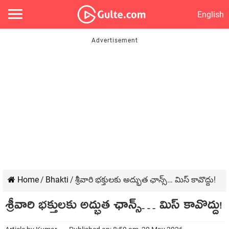
English
Home
/
Bhakti
/
శ్రీవారి భ‌క్తుల‌కు అద్భుత ఛాన్స్‌… మిస్ కావొద్దు!
శ్రీవారి భ‌క్తుల‌కు అద్భుత ఛాన్స్‌… మిస్ కావొద్దు!