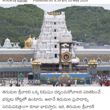
Article by
Kumar
Published on: 8:59 am, 20 May 2026
తిరుమ‌ల శ్రీవారిని ఒక్క నిమిషం ద‌ర్శించుకోవాల‌ని ప‌రిత‌పించే
భ‌క్తులు కోట్ల‌లో ఉంటారు. అలానే తిరుమ‌ల ప్రసాదాన్ని
ప‌ర‌మ‌ప‌విత్రంగా కూడా భావిస్తారు. ఇక‌, తిరుమ‌ల శ్రీవారికి