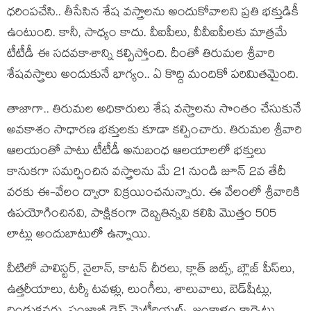
ధ‌రింప‌చేసి.. తీసేసిన శేష వ‌స్త్రాల‌ను అందుకోవాల‌ని ప్రతి భ‌క్తుడికీ
ఉంటుంది. కానీ, సాధ్యం కాదు. వీఐపీలు, వీవీఐపీల‌కు మాత్ర‌మే
టీటీడీ ఈ స‌ద‌వ‌కాశాన్ని క‌ల్పిస్తోంది. దీంతో తిరుమ‌ల శ్రీవారి
శేష‌వ‌స్త్రాలు అందుకునే భాగ్యం.. ఏ కొద్ది మందికో ప‌రిమిత‌మైంది.
తాజాగా.. తిరుమ‌ల అధికారులు శేష వ‌స్త్రాల‌ను సొంతం చేసుకునే
అవ‌కాశం సాధార‌ణ భ‌క్తుల‌కు కూడా క‌ల్పించారు. తిరుమల శ్రీవారి
ఆలయంతో పాటు టీటీడీ అనుబంధ ఆలయాలలో భక్తులు
కానుకగా సమర్పించిన వస్త్రాలను మే 21 నుండి జూన్ 2వ తేదీ
వరకు ఈ-వేలం ద్వారా విక్రయించనున్నారు. ఈ వేలంలో శ్రీవారికి
ఉపయోగించినవి, పాక్షికంగా దెబ్బతిన్నవి కలిపి మొత్తం 505
లాట్లు అందుబాటులో ఉన్నాయి.
వీటిలో పాలిస్టర్, నైలాన్, కాటన్ చీరలు, క్లాత్ బిట్స్, బ్లౌజ్ పీస్‌లు,
ఉత్తరీయాలు, టర్కీ టవళ్లు, లుంగీలు, శాలువాలు, బెడ్‌షీట్లు,