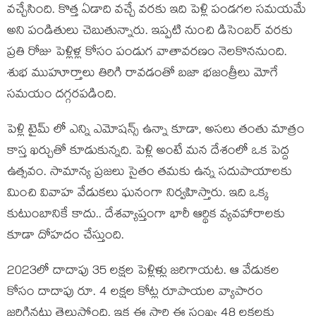
వచ్చేసింది. కొత్త ఏడాది వచ్చే వరకు ఇది పెళ్లి పండగల సమయమే
అని పండితులు చెబుతున్నారు. ఇప్పటి నుంచి డిసెంబర్ వరకు
ప్రతి రోజు పెళ్లిళ్ల కోసం పండుగ వాతావరణం నెలకొననుంది.
శుభ ముహూర్తాలు తిరిగి రావడంతో బజా భజంత్రీలు మోగే
సమయం దగ్గరపడింది.
పెళ్లి టైమ్ లో ఎన్ని ఎమోషన్స్ ఉన్నా కూడా, అసలు తంతు మాత్రం
కాస్త ఖర్చుతో కూడుకున్నది. పెళ్లి అంటే మన దేశంలో ఒక పెద్ద
ఉత్సవం. సామాన్య ప్రజలు సైతం తమకు ఉన్న సదుపాయాలకు
మించి వివాహ వేడుకలు ఘనంగా నిర్వహిస్తారు. ఇది ఒక్క
కుటుంబానికే కాదు.. దేశవ్యాప్తంగా భారీ ఆర్థిక వ్యవహారాలకు
కూడా దోహదం చేస్తుంది.
2023లో దాదాపు 35 లక్షల పెళ్లిళ్లు జరిగాయట. ఆ వేడుకల
కోసం దాదాపు రూ. 4 లక్షల కోట్ల రూపాయల వ్యాపారం
జరిగినట్లు తెలుస్తోంది. ఇక ఈ సారి ఈ సంఖ్య 48 లక్షలకు