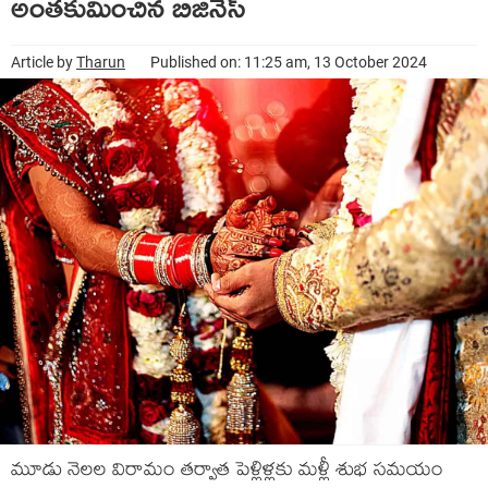
అంతకుమించిన బిజినెస్
Article by
Tharun
Published on: 11:25 am, 13 October 2024
మూడు నెలల విరామం తర్వాత పెళ్లిళ్లకు మళ్లీ శుభ సమయం