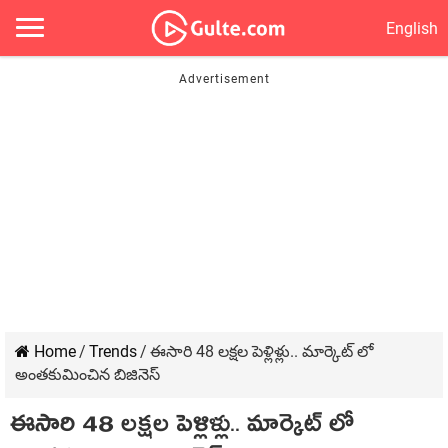
English
Home
/
Trends
/
ఈసారి 48 లక్షల పెళ్లిళ్లు.. మార్కెట్ లో
అంతకుమించిన బిజినెస్
ఈసారి 48 లక్షల పెళ్లిళ్లు.. మార్కెట్ లో