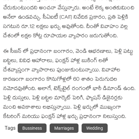
చేరుకుంటుందని అంచనా వేస్తున్నారు. అంటే లెక్క అంతకుమించి
అనేలా ఉండవచ్చు. సీఏఐటీ (CAIT) నివేదిక ప్రకారం, ప్రతి పెళ్లికి
సగటున రూ.12 లక్షలు ఖర్చు అవుతోంది. దీంతో వివాహం వల్ల
దేశంలో లక్షల కోట్ల రూపాయల వ్యాపారం జరుగుతోంది.
ఈ సీజన్ లో ప్రధానంగా బంగారం, వెండి ఆభరణాలు, పెళ్లి పట్టు
బట్టలు, వివిధ ఆహారాలు, ఫంక్షన్ హాళ్ల బుకింగ్ లతో
దేశవ్యాప్తంగా వ్యాపారాలు పుంజుకుంటున్నాయి. వివాహాల
కారణంగా బంగారం కొనుగోళ్లలో 60 శాతం పెరుగుదల
నమోదవుతోంది. అలాగే, టెక్స్‌టైల్ రంగంలో భారీ డిమాండ్ ఉంది.
పెళ్లి దుస్తులు, పెళ్లి బట్టల మార్కెట్ పెరిగి, ఫ్యాషన్ డిజైనర్లకు
మంచి అవకాశాలు లభిస్తున్నాయి. పెళ్లి ఖర్చులో ముఖ్యంగా
కేటరింగ్ మరియు ఫంక్షన్ హాళ్ల ఖర్చు ప్రధానంగా నిలుస్తుంది.
Tags
Bussiness
Marriages
Wedding