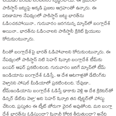
చేయ‌డం వంటివి సంచ‌ల‌నం సృష్టించాయి. ఈ క్ర‌మంలో
పాకిస్థాన్ జ‌ట్టుపై అక్క‌డి ప్ర‌జ‌లు ఆగ్ర‌హంతో ఉన్నారు. ఈ
ప‌రిణామాల నేప‌థ్యంలో పాకిస్థాన్ జ‌ట్టు భార‌త్‌ను
ఓడించ‌క‌పోయినా.. గురువారం జ‌ర‌గ‌నున్న మ్యాచ్‌లో బంగ్లాదేశ్
అయినా.. భార‌త్‌ను ఓడించాల‌ని పాకిస్థానీ క్రికెట్ ప్రియులు
కోరుకుంటున్నారు.
దీంతో బంగ్లాదేశ్‌పై భారత్ ఓడిపోవాలని కోరుకుంటున్నారు. ఈ
నేపథ్యంలో పాకిస్థాన్‌ నటి సెహర్ షిన్వారి బంగ్లాదేశ్ టీమ్‌కు
బంపర్ ఆఫర్ ప్రకటించింది. గురువారం జరిగే మ్యాచ్‌లో టీమ్
ఇండియాను బంగ్లాదేశ్ ఓడిస్తే.. ఆ దేశ ఆటగాళ్ల‌తో డేటింగ్‌కు
వెళ్తానని సోషల్‌ మీడియాలో ప్రకటించింది. ‘దేవుడా..
టీమ్‌ఇండియాను బంగ్లాదేశ్ ఓడిస్తే ఢాకాకు వెళ్లి ఆ దేశ క్రికెటర్‌తో
డిన్నర్‌ డేట్‌కు వెళ్తా’ అని సెహర్ షిన్వారి తన ట్విట్టర్‌లో పోస్టు
చేసింది. ప్ర‌స్తుతం ఈ ట్వీట్ జోరుగా వైర‌ల్ అవుతోంది. మ‌రి బంగ్లా
దేశ్ భార‌త్‌ను ఓడిస్తుందా? షిన్వారీ కోరిక తీరుతుందా? అనేది