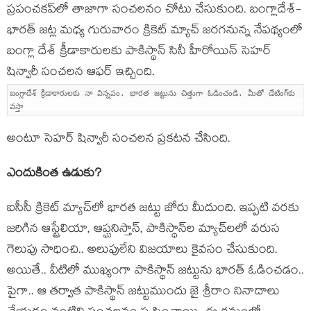
ప్ర‌పంచ‌క‌ప్‌లో తాజాగా సంచ‌ల‌నం చోటు చేసుకుంది. బంగ్లాదేశ్‌-
భార‌త్ జ‌ట్ల మ‌ధ్య గురువారం క్రికెట్ మ్యాచ్ జ‌ర‌గ‌నున్న నేప‌థ్యంలో
బంగ్లా దేశ్ క్రీడాకారుల‌కు పాకిస్థాన్ సినీ హీరోయిన్ సెహ‌ర్
షిన్వారీ సంచ‌ల‌న ఆఫ‌ర్ ఇచ్చింది.
బంగ్లాదేశ్ క్రీడాకారుల‌కు నా విన్న‌పం. భార‌త జ‌ట్టును చిత్తుగా ఓడించండి. మీతో డేటింగ్‌కు
వ‌స్తా
అంటూ సెహ‌ర్ షిన్వారీ సంచ‌ల‌న ప్ర‌క‌ట‌న చేసింది.
ఎందుకింత ఉడుకు?
ఐసీసీ క్రికెట్ మ్యాచ్‌లో భార‌త జ‌ట్టు జోరు మీదుంది. ఇప్ప‌టి వ‌ర‌కు
జ‌రిగిన ఆస్ట్రేలియా, ఆప్ఘనిస్తాన్, పాకిస్థాన్‌ల మ్యాచ్‌ల‌లో వ‌రుస
గెలుపు సాధించి.. అలుపులేని విజయాలు కైవ‌సం చేసుకుంది.
అయితే.. వీటిలో ముఖ్యంగా పాకిస్థాన్ జ‌ట్టును భార‌త్ ఓడించ‌డం..
పైగా.. ఆ త‌ర్వాత పాకిస్థాన్ జ‌ట్టుముందు జై శ్రీరాం నినాదాలు