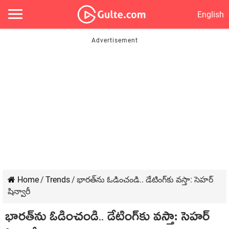
English
Home
/
Trends
/
భార‌త్‌ను ఓడించండి.. డేటింగ్‌కు వ‌స్తా: సెహ‌ర్
షిన్వారీ
భార‌త్‌ను ఓడించండి.. డేటింగ్‌కు వ‌స్తా: సెహ‌ర్