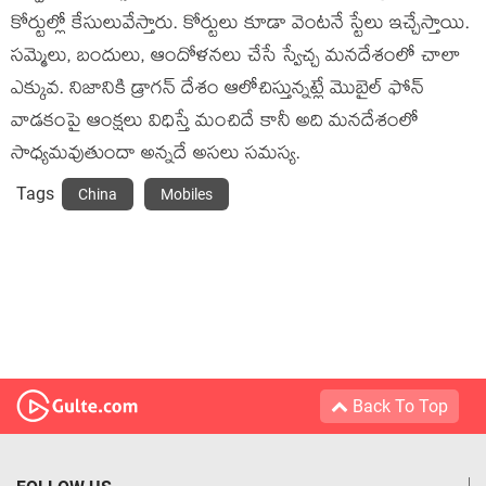
కోర్టుల్లో కేసులువేస్తారు. కోర్టులు కూడా వెంటనే స్టేలు ఇచ్చేస్తాయి.
సమ్మెలు, బందులు, ఆందోళనలు చేసే స్వేచ్చ మనదేశంలో చాలా
ఎక్కువ. నిజానికి డ్రాగన్ దేశం ఆలోచిస్తున్నట్లే మొబైల్ ఫోన్
వాడకంపై ఆంక్షలు విధిస్తే మంచిదే కానీ అది మనదేశంలో
సాధ్యమవుతుందా అన్నదే అసలు సమస్య.
Tags
China
Mobiles
Back To Top