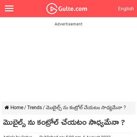
English
Home
/
Trends
/
మొబైల్స్ ను కంట్రోల్ చేయటం సాధ్యమేనా ?
మొబైల్స్ ను కంట్రోల్ చేయటం సాధ్యమేనా ?