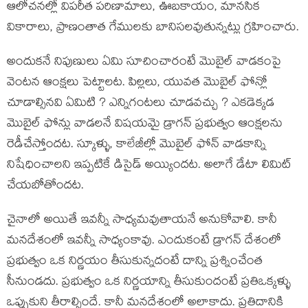
ఆలోచనల్లో విపరీత పరిణామాలు, ఊబకాయం, మానసిక
వికారాలు, ప్రాణంతాత గేములకు బానిసలవుతున్నట్లు గ్రహించారు.
అందుకనే నిపుణులు ఏమి సూచించారంటే మొబైల్ వాడకంపై
వెంటన ఆంక్షలు పెట్టాలట. పిల్లలు, యువత మొబైల్ ఫోన్లో
చూడాల్సినవి ఏమిటి ? ఎన్నిగంటలు చూడవచ్చు ? ఎకడెక్కడ
మొబైల్ ఫోన్లు వాడలనే విషయమై డ్రాగన్ ప్రభుత్వం ఆంక్షలను
రెడీచేస్తోందట. స్కూళ్ళు, కాలేజీల్లో మొబైల్ ఫోన్ వాడకాన్ని
నిషేధించాలని ఇప్పటికే డిసైడ్ అయ్యిందట. అలాగే డేటా లిమిట్
చేయబోతోందట.
చైనాలో అయితే ఇవన్నీ సాధ్యమవుతాయనే అనుకోవాలి. కానీ
మనదేశంలో ఇవన్నీ సాధ్యంకావు. ఎందుకంటే డ్రాగన్ దేశంలో
ప్రభుత్వం ఒక నిర్ణయం తీసుకున్నదంటే దాన్ని ప్రశ్నించేంత
సీనుండదు. ప్రభుత్వం ఒక నిర్ణయాన్ని తీసుకుందంటే ప్రతిఒక్కళ్ళు
ఒప్పుకుని తీరాల్సిందే. కానీ మనదేశంలో అలాకాదు. ప్రతిదానికి