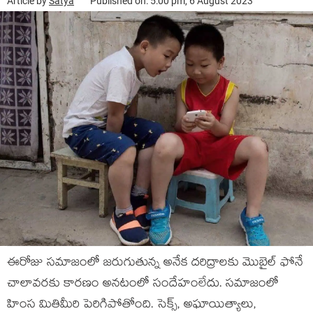
Article by
Satya
Published on: 5:00 pm, 6 August 2023
ఈరోజు సమాజంలో జరుగుతున్న అనేక దరిద్రాలకు మొబైల్ ఫోనే
చాలావరకు కారణం అనటంలో సందేహంలేదు. సమాజంలో
హింస మితిమీరి పెరిగిపోతోంది. సెక్స్, అఘాయిత్యాలు,