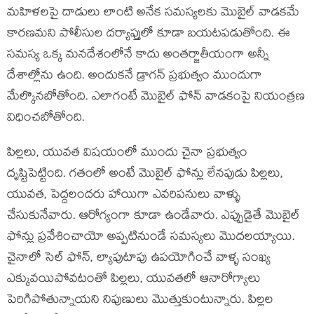
మహిళలపై దాడులు లాంటి అనేక సమస్యలకు మొబైల్ వాడకమే
కారణమని పోలీసుల దర్యాప్తులో కూడా బయటపడుతోంది. ఈ
సమస్య ఒక్క మనదేశంలోనే కాదు అంతర్జాతీయంగా అన్నీ
దేశాల్లోను ఉంది. అందుకనే డ్రాగన్ ప్రభుత్వం ముందుగా
మేల్కొనబోతోంది. ఎలాగంటే మొబైల్ ఫోన్ వాడకంపై నియంత్రణ
విధించబోతోంది.
పిల్లలు, యువత విషయంలో ముందు చైనా ప్రభుత్వం
దృష్టిపెట్టింది. గతంలో అంటే మొబైల్ ఫోన్లు లేనపుడు పిల్లలు,
యువత, పెద్దలందరు హాయిగా ఎవరిపనులు వాళ్ళు
చేసుకునేవారు. ఆరోగ్యంగా కూడా ఉండేవారు. ఎప్పుడైతే మొబైల్
ఫోన్లు ప్రవేశించాయో అప్పటినుండే సమస్యలు మొదలయ్యాయి.
చైనాలో సెల్ ఫోన్, ల్యాపుటాపు ఉపయోగించే వాళ్ళ సంఖ్య
ఎక్కువయిపోవటంతో పిల్లలు, యువతలో ఆనారోగ్యాలు
పెరిగిపోతున్నాయని నిపుణులు మొత్తుకుంటున్నారు. పిల్లల