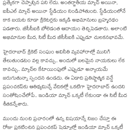
ప్రత్యేకగా చెప్పాల్సిన పని లేదు. అంతర్జాతీయ మ్యాచ్ అయినా,
ఐపీఎల్ మ్యాచ్ అయినా స్టేడియం నిండిపోతుంది. స్టేడియంలోనే
కాక బయట కూడా క్రికెటర్లకు ఇక్కడి అభిమానులు బ్రహ్మరథం
పడతారు. బీసీసీఐకి బోలెడంత ఆదాయం తెచ్చిపెడతారు. అలాంటి
అభిమానుల మీద, సిటీ మీద బీసీసీఐకి ఎప్పుడూ చులకనభావమే.
హైదరాబాద్ క్రికెట్ సంఘం అవినీతి వ్యవహారాల్లో మునిగి
తేలుతుండటం వల్ల కావచ్చు.. అందులో బలమైన నాయకులు లేక
కావచ్చు.. మ్యాచ్‌ల కేటాయింపులో ఎప్పుడూ అన్యాయమే
జరుగుతున్నా స్పందన ఉండదు. ఈ ఏడాది ప్రతిష్టాత్మక వన్డే
ప్రపంచకప్‌కు ఆతిథ్యమిచ్చే వేదికల్లో ఒకటిగా హైదరాబాద్ ఉందని
సంతోషించేలోపే.. ఇండియా మ్యాచ్ ఒక్కటీ లేకుండా ఈ సిటీ మీద
శీతకన్నేశారు.
ముందు నుంచి ప్రచారంలో ఉన్న విషయాన్నే నిజం చేస్తూ ఈ
రోజు ప్రకటించిన ప్రపంచకప్ షెడ్యూల్లో ఇండియా మ్యాచ్‌ ఒక్కటీ