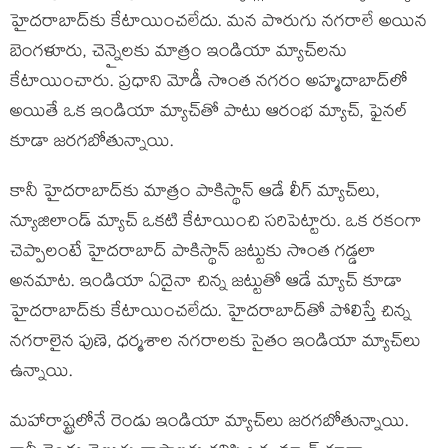
హైదరాబాద్‌కు కేటాయించలేదు. మన పొరుగు నగరాలే అయిన
బెంగళూరు, చెన్నైలకు మాత్రం ఇండియా మ్యాచ్‌లను
కేటాయించారు. ప్రధాని మోడీ సొంత నగరం అహ్మదాబాద్‌లో
అయితే ఒక ఇండియా మ్యాచ్‌తో పాటు ఆరంభ మ్యాచ్, ఫైనల్
కూడా జరగబోతున్నాయి.
కానీ హైదరాబాద్‌కు మాత్రం పాకిస్థాన్ ఆడే లీగ్ మ్యాచ్‌లు,
న్యూజిలాండ్ మ్యాచ్ ఒకటి కేటాయించి సరిపెట్టారు. ఒక రకంగా
చెప్పాలంటే హైదరాబాద్‌ పాకిస్థాన్ జట్టుకు సొంత గడ్డలా
అనమాట. ఇండియా ఏదైనా చిన్న జట్టుతో ఆడే మ్యాచ్ కూడా
హైదరాబాద్‌కు కేటాయించలేదు. హైదరాబాద్‌తో పోలిస్తే చిన్న
నగరాలైన పుణె, ధర్మశాల నగరాలకు సైతం ఇండియా మ్యాచ్‌లు
ఉన్నాయి.
మహారాష్ట్రలోనే రెండు ఇండియా మ్యాచ్‌లు జరగబోతున్నాయి.