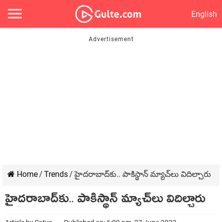
English
Home
/
Trends
/
హైదరాబాద్‌కు.. పాకిస్థాన్ మ్యాచ్‌లు విదిల్చారు
హైదరాబాద్‌కు.. పాకిస్థాన్ మ్యాచ్‌లు విదిల్చారు