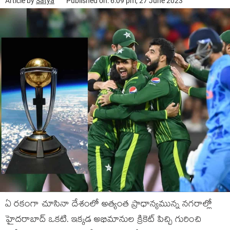
Article by
Satya
Published on: 6:09 pm, 27 June 2023
ఏ రకంగా చూసినా దేశంలో అత్యంత ప్రాధాన్యమున్న నగరాల్లో
హైదరాబాద్ ఒకటి. ఇక్కడ అభిమానుల క్రికెట్ పిచ్చి గురించి