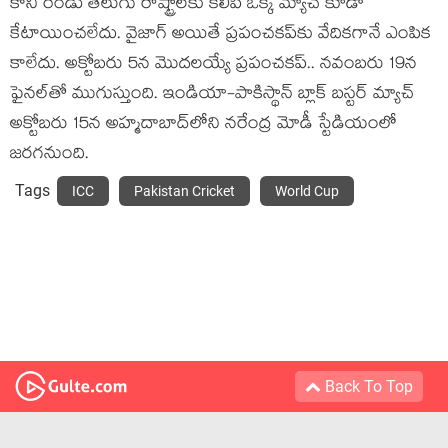
కానీ రెండు తెలుగు రాష్ట్రాలకు కలిపి ఒక్క మ్యాచ్ కూడా
కేటాయించలేదు. వైజాగ్‌ అయితే ప్రపంచకప్‌కు వేదికగానే ఎంపిక
కాలేదు. అక్టోబరు 5న మొదలయ్యే ప్రపంచకప్.. నవంబరు 19న
ఫైనల్‌తో ముగుస్తుంది. ఇండియా-పాకిస్థాన్ బ్లాక్ బస్టర్ మ్యాచ్
అక్టోబరు 15న అహ్మదాబాద్‌లోని నరేంద్ర మోడీ స్టేడియంలో
జరగనుంది.
Tags
ICC
Pakistan Cricket
World Cup
Back To Top