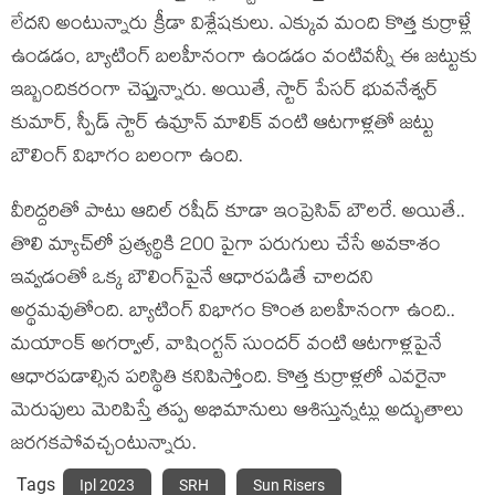
లేదని అంటున్నారు క్రీడా విశ్లేషకులు. ఎక్కువ మంది కొత్త కుర్రాళ్లే
ఉండడం, బ్యాటింగ్ బలహీనంగా ఉండడం వంటివన్నీ ఈ జట్టుకు
ఇబ్బందికరంగా చెప్తున్నారు. అయితే, స్టార్ పేసర్ భువనేశ్వర్
కుమార్, స్పీడ్ స్టార్ ఉమ్రాన్ మాలిక్ వంటి ఆటగాళ్లతో జట్టు
బౌలింగ్ విభాగం బలంగా ఉంది.
వీరిద్దరితో పాటు ఆదిల్ రషీద్ కూడా ఇంప్రెసివ్ బౌలరే. అయితే..
తొలి మ్యాచ్‌లో ప్రత్యర్థికి 200 పైగా పరుగులు చేసే అవకాశం
ఇవ్వడంతో ఒక్క బౌలింగ్‌పైనే ఆధారపడితే చాలదని
అర్థమవుతోంది. బ్యాటింగ్ విభాగం కొంత బలహీనంగా ఉంది..
మయాంక్ అగర్వాల్, వాషింగ్టన్ సుందర్ వంటి ఆటగాళ్లపైనే
ఆధారపడాల్సిన పరిస్థితి కనిపిస్తోంది. కొత్త కుర్రాళ్లలో ఎవరైనా
మెరుపులు మెరిపిస్తే తప్ప అభిమానులు ఆశిస్తున్నట్లు అద్భుతాలు
జరగకపోవచ్చంటున్నారు.
Tags
Ipl 2023
SRH
Sun Risers