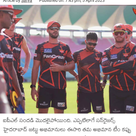
Article by
Satya
Published on: 7:43 pm, 5 April 2023
ఐపీఎల్ సందడి మొదలైపోయింది. ఎప్పటిలాగే సన్‌రైజర్స్
హైదరాబాద్ జట్టు అభిమానులు ఈసారి తమ అభిమాన టీం కప్పు