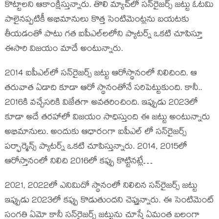
కొట్టాలని ఆకాంక్షిస్తున్నారు. తొలి మ్యాచ్‌లో సన్‌రైజర్స్ జట్టు ఓటమి
పాలైనప్పటికీ అభిమానులు కొత్త సెంటిమెంట్లను బయటకు
తీయడంతో పాటు గత ఐపీఎల్‌లలోని ప్యాటర్న్ ఒకటి చూపిస్తూ
ఈసారి విజయం మాదే అంటున్నారు.
2014 ఐపీఎల్‌లో సన్‌రైజర్స్ జట్టు ఆరోస్థానంలో నిలిచింది. ఆ
తరువాత ఏడాది కూడా ఆరో స్థానంతోనే సరిపెట్టుకుంది. కానీ..
2016కి వచ్చేసరికి విజేతగా అవతరించింది. ఇప్పుడు 2023లో
కూడా అదే తరహాలో విజయం సాధిస్తుంది ఈ జట్టు అంటున్నారు
అభిమానులు. అందుకు ఆధారంగా ఐపీఎల్ లో సన్‌రైజర్స్
పర్ఫార్మెన్స్ ప్యాటర్న్ ఒకటి చూపిస్తున్నారు. 2014, 2015లో
ఆరోస్తానంలో నిలిచి 2016లో కప్పు కొట్టినట్లే…
2021, 2022లో ఎనిమిదో స్థానంలో నిలిచిన సన్‌రైజర్స్ జట్టు
ఇప్పుడు 2023లో కప్పు కొడుతుందని చెప్తున్నారు. ఈ సెంటిమెంట్
సంగతి ఏమో కానీ సన్‌రైజర్స్ జట్టును చూస్తే ఏమంత బలంగా