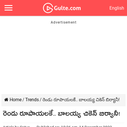
English
Home
/
Trends
/
రెండు రూపాయ‌ల‌కే.. బాల‌య్య చికెన్‌ బిర్యానీ!
రెండు రూపాయ‌ల‌కే.. బాల‌య్య చికెన్‌ బిర్యానీ!