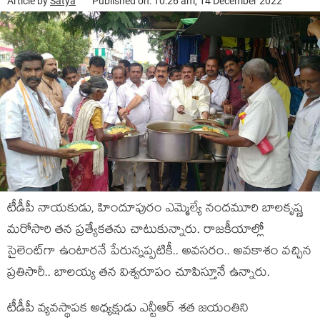
Article by
Satya
Published on: 10:26 am, 14 December 2022
టీడీపీ నాయ‌కుడు, హిందూపురం ఎమ్మెల్యే నంద‌మూరి బాల‌కృష్ణ
మ‌రోసారి త‌న ప్ర‌త్యేక‌త‌ను చాటుకున్నారు. రాజ‌కీయాల్లో
సైలెంట్‌గా ఉంటార‌నే పేరున్న‌ప్ప‌టికీ.. అవ‌స‌రం.. అవ‌కాశం వ‌చ్చిన
ప్ర‌తిసారీ.. బాల‌య్య త‌న విశ్వ‌రూపం చూపిస్తూనే ఉన్నారు.
టీడీపీ వ్య‌వ‌స్థాప‌క అధ్య‌క్షుడు ఎన్టీఆర్ శ‌త జ‌యంతిని