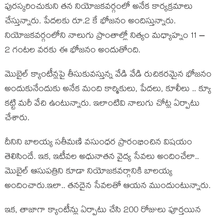
పుర‌స్క‌రించుకుని త‌న నియోజ‌క‌వ‌ర్గంలో అనేక కార్య‌క్ర‌మాలు
చేస్తున్నారు. పేద‌ల‌కు రూ.2 కే భోజ‌నం అందిస్తున్నారు.
నియోజ‌క‌వ‌ర్గంలోని నాలుగు ప్రాంతాల్లో నిత్యం మ‌ధ్యాహ్నం 11 –
2 గంట‌ల వ‌ర‌కు ఈ భోజ‌నం అందుతోంది.
మొబైల్ క్యాంటీన్ల‌పై తీసుకువ‌స్తున్న వేడి వేడి రుచిక‌ర‌మైన భోజ‌నం
అందుకునేందుకు అనేక మంది కార్మికులు, పేద‌లు, కూలీలు .. క్యూ
క‌ట్టి మరీ వేచి ఉంటున్నారు. ఇలాంటివి నాలుగు చోట్ల ఏర్పాటు
చేశారు.
దీనిని బాల‌య్య స‌తీమ‌ణి వ‌సుంధ‌ర ప్రారంభించిన విష‌యం
తెలిసిందే. ఇక‌, ఇటీవ‌ల అధునాతన వైద్య సేవ‌లు అందించేలా..
మొబైల్ ఆసుప‌త్రిని కూడా నియోజ‌క‌వ‌ర్గానికి బాల‌య్య
అందించారు.ఇలా.. త‌న‌దైన సేవ‌ల‌తో ఆయ‌న ముందుంటున్నారు.
ఇక‌, తాజాగా క్యాంటీన్లు ఏర్పాటు చేసి 200 రోజులు పూర్త‌యిన