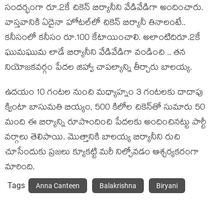
సంద‌ర్భంగా రూ.2కే చికెన్ బిర్యానీని వేడివేడిగా అందించారు.
వాస్త‌వానికి ఏదైనా హోట‌ల్‌లో చికెన్ బిర్యానీ తినాలంటే..
క‌నీసంలో క‌నీసం రూ.100 కేటాయించాలి. అలాంటిదిరూ.2కే
ఘుమ‌ఘుమ లాడే బిర్యానీని వేడివేడిగా వండించి .. త‌న
నియోజ‌క‌వ‌ర్గం పేద‌ల జిహ్వా చాప‌ల్యాన్ని తీర్చారు బాల‌య్య‌.
ఉద‌యం 10 గంట‌ల నుంచి మ‌ధ్యాహ్నం 3 గంట‌ల‌కు దాదాపు
క్వింటా బాసుమ‌తి బియ్యం, 500 కిలోల చికెన్‌తో సుమారు 50
మంది ఈ బిర్యాన్ని రూపొందించి పేద‌ల‌కు అందించిన‌ట్టు పార్టీ
వ‌ర్గాలు తెలిపాయి. మొత్తానికి బాల‌య్య బిర్యానీని రుచి
చూసేందుకు ప్ర‌జ‌లు క్యూక‌ట్టి మ‌రీ నిల్చోవ‌డం ఆశ్చ‌ర్య‌క‌రంగా
మారింది.
Tags
Anna Canteen
Balakrishna
Biryani