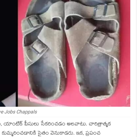
ve Jobs Chappals
ు, యాంటిక్ పీసులు సేకరించడం అలవాటు. చారిత్రాత్మక
లు కుమ్మరించడానికి సైతం వెనుకాడరు. ఇక, ప్రపంచ