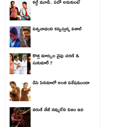
కల్ట్ మూవీ... ఏదో అనుకుంటే
విశ్వనాథంని కవ్విస్తున్న విశాల్
కొత్త మార్పుల వైపు చరణ్ &
సుకుమార్ ?
డిసి సినిమాలో అంత విశేషముందా
వరుణ్ తేజ్ నమ్మలేని నిజం ఇది