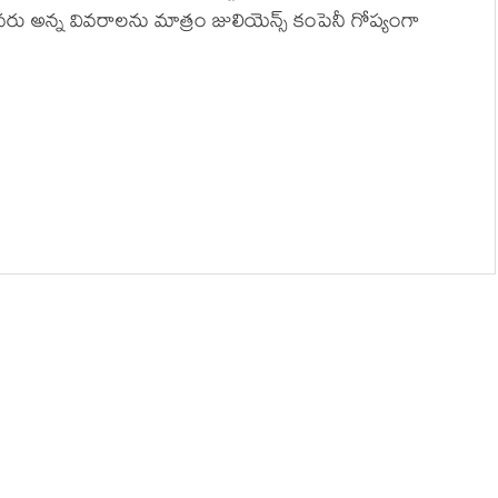
ి ఎవరు అన్న వివరాలను మాత్రం జులియెన్స్ కంపెనీ గోప్యంగా