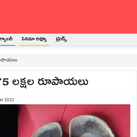
్యాలరీ
సినిమా రివ్యూ
ట్రెండ్స్
 రూపాయలు
ి 75 లక్షల రూపాయలు
er 2022