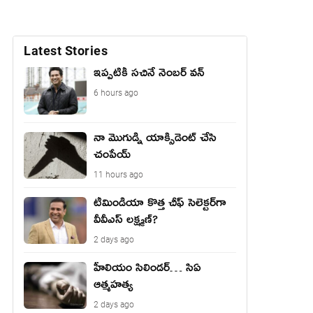
Latest Stories
ఇప్పటికీ సచినే నెంబర్ వన్
6 hours ago
నా మొగుడ్ని యాక్సిడెంట్ చేసి
చంపేయ్
11 hours ago
టీమిండియా కొత్త చీఫ్ సెలెక్టర్‌గా
వీవీఎస్ లక్ష్మణ్?
2 days ago
హీలియం సిలిండర్… సిఏ
ఆత్మహత్య
2 days ago