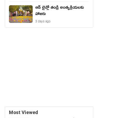
ఆన్ లైన్లో తండ్రి అంత్యక్రియలకు
హాజరు
3 days ago
Most Viewed