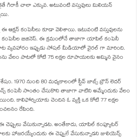
లకైతే గిరాకీ చాలా ఎక్కువ. అటువంటి వస్తువులు మిలియన్
ాయి.
న్ని ఈ ఆక్షన్ కంపెనీలు కూడా వెలిశాయి. ఇటువంటి వస్తువులను
 ఈ కంపెనీల బిజినెస్. ఈ క్రమంలోనే తాజాగా యాపిల్ కంపెనీ
వేలంపాట వ్యవహారం ఇప్పుడు సోషల్ మీడియాలో వైరల్ గా మారింది.
ప్పులను వేలం పాటలో కోటి 75 లక్షల రూపాయలకు అమ్మిన వైనం
శేషం. 1970 నుంచి 80 మధ్యకాలంలో స్టీవ్ జాబ్స్ బ్రౌన్ లెదర్
యెన్స్ కంపెనీ సొంతం చేసుకొని తాజాగా వాటిని అమ్మేందుకు వేలం
ింది. కాలిఫోర్నియాకు చెందిన ఓ వ్యక్తి ఒక కోటి 77 లక్షల
చలనం రేపింది.
స్ ఈ చెప్పులు వేసుకున్నాడట. అంతేకాదు, యాపిల్ కంప్యూటర్
కు హాజరయ్యేందుకు ఈ చెప్పులే వేసుకున్నాడని జులియెన్స్