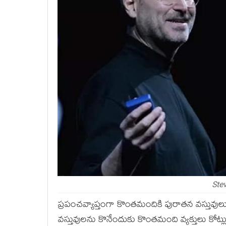
Ste
ప్రపంచవ్యాప్తంగా కొంతమందికి పురాతన వస్తువుల
వస్తువులను కొనేందుకు కొంతమంది వ్యక్తులు కోట్