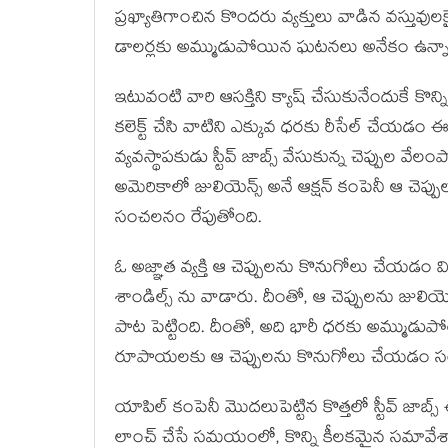
ప్రఖ్యాతిగాంచిన కొందరు వ్యక్తులు వాడిన వస్తువు
డాలర్లకు అమ్ముడుపోయిన ఘటనలు అనేకం ఉన్న
ఇటువంటి వారి ఆసక్తిని క్యాష్ చేసుకునేందుకే కొ
కలెక్ట్ చేసి వాటిని ఎక్కువ ధరకు రీసేల్ చేయడం
వ్యవస్థాపకుడు స్టీవ్ జాబ్స్ వేసుకున్న చెప్పుల 
అమెరికాలో జులియెన్స్ అనే ఆక్షన్ కంపెనీ ఆ చె
సంచలనం రేపుతోంది.
ఓ అజ్ఞాత వ్యక్తి ఆ చెప్పులను కొనుగోలు చేయడం వి
శాండిల్స్ ను వాడారు. దీంతో, ఆ చెప్పులను జులి
పాట పెట్టింది. దీంతో, అది భారీ ధరకు అమ్ముడుపోయ
రూపాయలకు ఆ చెప్పులను కొనుగోలు చేయడం సం
యాపిల్ కంపెనీ మొదలుపెట్టిన కొత్తలో స్టీవ్ జాబ్
లాంచ్ చేసే సమయంలో, కొన్ని కీలకమైన సమావేశాల