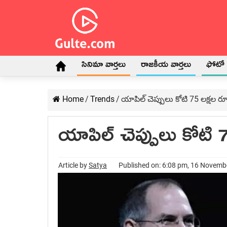
సినిమా వార్తలు
రాజకీయ వార్తలు
ఫోటో గ
Home
/
Trends
/
యాపిల్ చెప్పులు కోటి 75 లక్షల
యాపిల్ చెప్పులు కోట
Article by
Satya
Published on: 6:08 pm, 16 Novemb