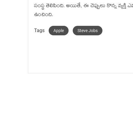
సంస్థ తెలిపింది. అయితే, ఈ చెప్పులు కొన్న వ్యక్త
ఉంచింది.
Tags
Apple
Steve Jobs