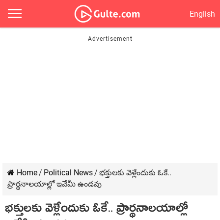
English
Home
/
Political News
/
భక్తులకు వెళ్లేందుకు ఓకే..
ప్రార్థనాలయాల్లో ఇవేమీ ఉండవు
భక్తులకు వెళ్లేందుకు ఓకే.. ప్రార్థనాలయాల్లో