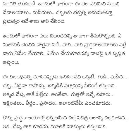
సంగతి తెలిసిందే. ఇందులో భాగంగా ఈ నెల ఎనిమిది నుంచి
దేవాలయాలు.. మసీదులు.. చర్చిలకు భక్తుల్ని అనుమతిస్తూ
ప్రభుత్వం ఆదేశాలు జారీ చేసింది.
ఇందులో భాగంగా పలు నిబంధనల్ని తాజాగా తీసుకొచ్చింది. ఏ
మతానికి చెందిన వారైనా సరే.. వారి.. వారి ప్రార్థనాలయాలకు వెళ్లే
వారు ఏమేం చేయాలి.. ఏమేం చేయకూడదన్న దానిపై ఒక స్పష్టత
ఇచ్చింది.
ఈ నిబంధనల్ని చూసినప్పుడు అనిపించేది ఒక్కటే.. గుడి.. మసీదు..
చర్చి.. ఏదైనా కావొచ్చు. అక్కడికి వెళ్లామన్న ఫీలింగే తప్పించి..
అక్కడ దేన్ని తాకే వీల్లేదు. అంతేనా.. గుళ్లలో ఇచ్చే చటారు..
ఆక్షింతలు.. తీర్థం.. ప్రసాదం.. ఇలాంటివేమీ పంచకూడదు.
కొన్ని ప్రార్థనాలయాల్లో భక్తులమీద చల్లే పవిత్ర జలాల్ని చల్లకూడదు.
ఇక.. దేన్ని తాక కూడదు. మూతికి మాస్కులు తప్పనిసరి.