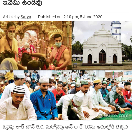
ఇవేమీ ఉండవు
Article by
Satya
Published on: 2:10 pm, 5 June 2020
ఓవైపు లాక్ డౌన్ 5.0. మరోవైపు అన్ లాక్ 1.0ను అమల్లోకి తెచ్చిన