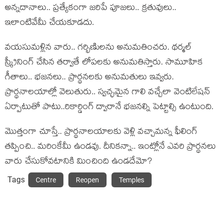
అన్నదానాలు.. ప్రత్యేకంగా జరిపే పూజలు.. క్రతువులు..
ఇలాంటివేమీ చేయకూడదు.
వయసుమళ్లిన వారు.. గర్భిణిులను అనుమతించరు. థర్మల్
స్క్రీనింగ్ చేసిన తర్వాతే లోపలకు అనుమతిస్తారు. సామూహిక
గీతాలు.. భజనలు.. ప్రార్థనలకు అనుమతులు ఇవ్వరు.
ప్రార్థనాలయాల్లో వెలుతురు.. స్వచ్ఛమైన గాలి వచ్చేలా వెంటిలేషన్
ఏర్పాటుతో పాటు..రికార్డింగ్ ద్వారానే భజనల్ని పెట్టాల్సి ఉంటుంది.
మొత్తంగా చూస్తే.. ప్రార్థనాలయాలకు వెళ్లి వచ్చామన్న ఫీలింగ్
తప్పించి.. మరింకేమీ ఉండవు. దీనికన్నా.. ఇంట్లోనే ఎవరి ప్రార్థనలు
వారు చేసుకోవటానికి మించింది ఉండదేమో?
Tags
Centre
Reopen
Temples