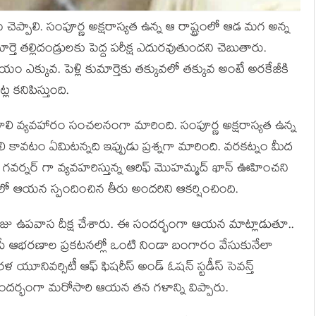
ళను చెప్పాలి. సంపూర్ణ అక్షరాస్యత ఉన్న ఆ రాష్ట్రంలో ఆడ మగ అన్న
ుమార్తె తల్లిదండ్రులకు పెద్ద పరీక్ష ఎదురవుతుందని చెబుతారు.
ాయం ఎక్కువ. పెళ్లి కుమార్తెకు తక్కువలో తక్కువ అంటే అరకేజీకి
కనిపిస్తుంది.
లి వ్యవహారం సంచలనంగా మారింది. సంపూర్ణ అక్షరాస్యత ఉన్న
 కావటం ఏమిటన్నది ఇప్పుడు ప్రశ్నగా మారింది. వరకట్నం మీద
్ర గవర్నర్ గా వ్యవహరిస్తున్న ఆరిఫ్ మొహమ్మద్ ఖాన్ ఊహించని
ఆయన స్పందించిన తీరు అందరిని ఆకర్షించింది.
ోజు ఉపవాస దీక్ష చేశారు. ఈ సందర్భంగా ఆయన మాట్లాడుతూ..
ఆభరణాల ప్రకటనల్లో ఒంటి నిండా బంగారం వేసుకునేలా
యూనివర్సిటీ ఆఫ్ ఫిషరీస్ అండ్ ఓషన్ స్టడీస్ సెవన్త్
సందర్భంగా మరోసారి ఆయన తన గళాన్ని విప్పారు.