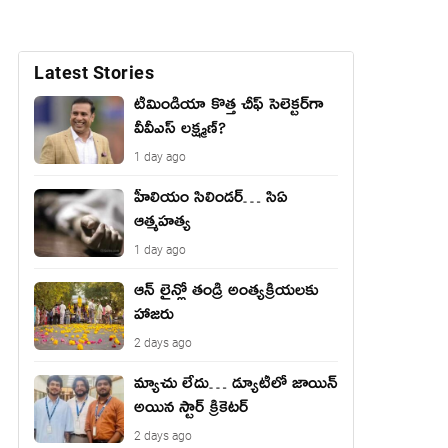
Latest Stories
టీమిండియా కొత్త చీఫ్ సెలెక్టర్‌గా
వీవీఎస్ లక్ష్మణ్?
1 day ago
హీలియం సిలిండర్… సిఏ
ఆత్మహత్య
1 day ago
ఆన్ లైన్లో తండ్రి అంత్యక్రియలకు
హాజరు
2 days ago
మ్యాచు లేదు… డ్యూటీలో జాయిన్
అయిన స్టార్ క్రికెటర్
2 days ago