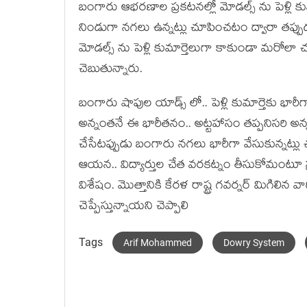
బంగారు ఆభరణాల ప్రకటనల్లో మోడల్స్ ను పెళ్లి కుమా
నిండుగా నగలు ఉన్నట్లు చూపించటం ద్వారా తప్పు
మోడల్స్ ను పెళ్లి కుమార్తెలుగా కాకుండా మరోలా 
చెబుతున్నారు.
బంగారు షాపుల యాడ్స్ లో.. పెళ్లి కుమార్తెకు భారీగా
అన్నంతనే ఈ భారీతనం.. అట్టహాసం తప్పనిసరి అన్న
చేసేటప్పుడు బంగారు నగలు భారీగా వేసుకున్నట్లు చ
ఆయన.. విద్యార్తుల చేత వరకట్నం తీసుకోమంటూ ప్
విశేషం. మొత్తానికి కేరళ రాష్ట్ర గవర్నర్ మిగిలి
చెప్పేస్తున్నాయని చెప్పాలి
Tags
Arif Mohammed
Dowry System