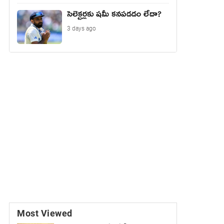
సెలెక్టర్లకు షమీ కనపడడం లేదా?
3 days ago
Most Viewed