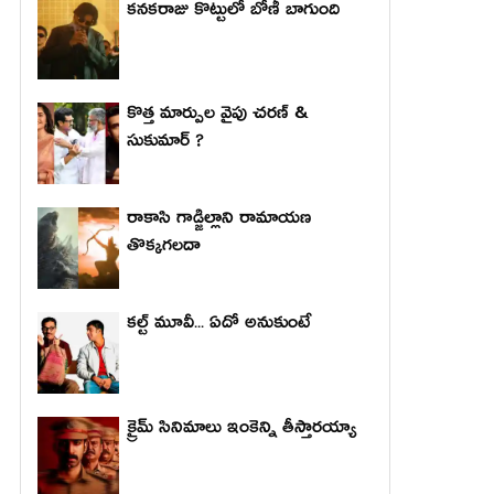
కనకరాజు కొట్టులో బోణీ బాగుంది
కొత్త మార్పుల వైపు చరణ్ &
సుకుమార్ ?
రాకాసి గాడ్జిల్లాని రామాయణ
తొక్కగలదా
కల్ట్ మూవీ... ఏదో అనుకుంటే
క్రైమ్ సినిమాలు ఇంకెన్ని తీస్తారయ్యా