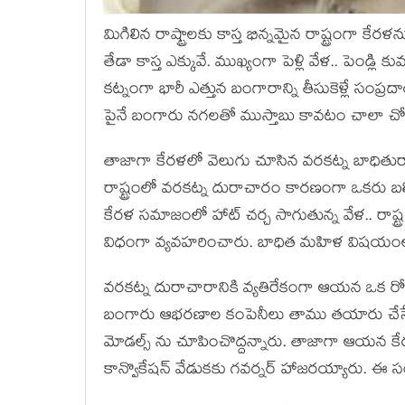
మిగిలిన రాష్ట్రాలకు కాస్త భిన్నమైన రాష్ట్రంగా కేర
తేడా కాస్త ఎక్కువే. ముఖ్యంగా పెళ్లి వేళ.. పెండ్లి క
కట్నంగా భారీ ఎత్తున బంగారాన్ని తీసుకెళ్లే సంప్రద
పైనే బంగారు నగలతో ముస్తాబు కావటం చాలా చోట్ల 
తాజాగా కేరళలో వెలుగు చూసిన వరకట్న బాధితురా
రాష్ట్రంలో వరకట్న దురాచారం కారణంగా ఒకరు బలి
కేరళ సమాజంలో హాట్ చర్చ సాగుతున్న వేళ.. రాష్ట
విధంగా వ్యవహరించారు. బాధిత మహిళ విషయంలో 
వరకట్న దురాచారానికి వ్యతిరేకంగా ఆయన ఒక ర
బంగారు ఆభరణాల కంపెనీలు తాము తయారు చేసే 
మోడల్స్ ను చూపించొద్దన్నారు. తాజాగా ఆయన కేరళ 
కాన్వొకేషన్ వేడుకకు గవర్నర్ హాజరయ్యారు. ఈ 