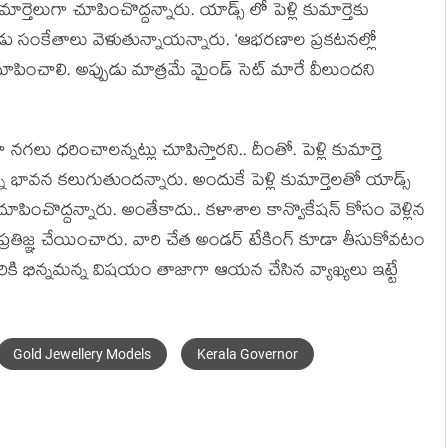
ర్తెలుగా చూపించొద్దన్నారు. యాడ్స్ లో పెళ్లి కుమార్తెకు
డు సంకేతాలు వెళుతున్నాయన్నారు. ‘ఆభరణాల ప్రకటనల్లో
చూపించాలి. అప్పుడు మాత్రమే మైండ్ సెట్ మారే వీలుందని
 నగలు ధరించాలన్నట్లు చూపిస్తారని.. దీంతో. పెళ్లి కుమార్తె
 భావన కలుగుతుందన్నారు. అందుకే పెళ్లి కుమార్తెలతో యాడ్స్
ూపించొద్దన్నారు. అంతేకాదు.. కళాశాల కాన్వొకేషన్ కోసం వెళ్లిన
రతిజ్ఞ చేయించారు. వారి చేత అండర్ టేకింగ్ కూడా తీసుకోవటం
న వారికి భిన్నమన్న విషయం తాజాగా ఆయన చేసిన వ్యాఖ్యలు ఇట్టే
Gold Jewellery Models
Kerala Governor