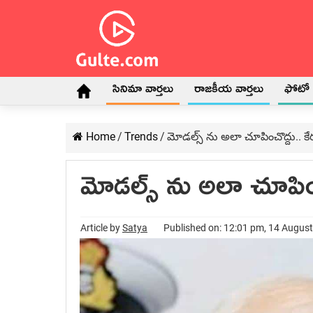
సినిమా వార్తలు
రాజకీయ వార్తలు
ఫోటో గ
Home
/
Trends
/
మోడల్స్ ను అలా చూపించొద్దు.. కే
మోడల్స్ ను అలా చూపించ
Article by
Satya
Published on: 12:01 pm, 14 Augus