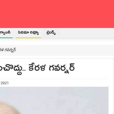
్యాలరీ
సినిమా రివ్యూ
ట్రెండ్స్
రళ గవర్నర్
ొద్దు.. కేరళ గవర్నర్
t 2021