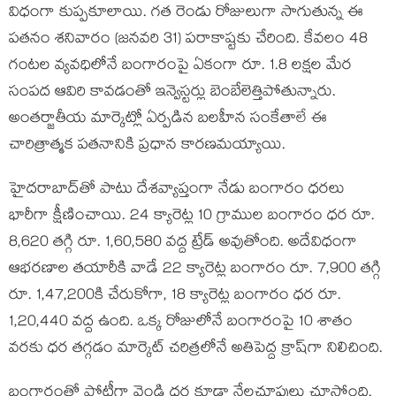
విధంగా కుప్పకూలాయి. గత రెండు రోజులుగా సాగుతున్న ఈ
పతనం శనివారం (జనవరి 31) పరాకాష్టకు చేరింది. కేవలం 48
గంటల వ్యవధిలోనే బంగారంపై ఏకంగా రూ. 1.8 లక్షల మేర
సంపద ఆవిరి కావడంతో ఇన్వెస్టర్లు బెంబేలెత్తిపోతున్నారు.
అంతర్జాతీయ మార్కెట్లో ఏర్పడిన బలహీన సంకేతాలే ఈ
చారిత్రాత్మక పతనానికి ప్రధాన కారణమయ్యాయి.
హైదరాబాద్‌తో పాటు దేశవ్యాప్తంగా నేడు బంగారం ధరలు
భారీగా క్షీణించాయి. 24 క్యారెట్ల 10 గ్రాముల బంగారం ధర రూ.
8,620 తగ్గి రూ. 1,60,580 వద్ద ట్రేడ్ అవుతోంది. అదేవిధంగా
ఆభరణాల తయారీకి వాడే 22 క్యారెట్ల బంగారం రూ. 7,900 తగ్గి
రూ. 1,47,200కి చేరుకోగా, 18 క్యారెట్ల బంగారం ధర రూ.
1,20,440 వద్ద ఉంది. ఒక్క రోజులోనే బంగారంపై 10 శాతం
వరకు ధర తగ్గడం మార్కెట్ చరిత్రలోనే అతిపెద్ద క్రాష్‌గా నిలిచింది.
బంగారంతో పోటీగా వెండి ధర కూడా నేలచూపులు చూస్తోంది.