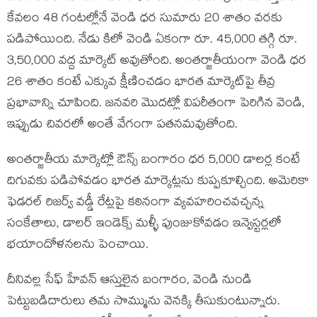
కేవలం 48 గంటల్లోనే వెండి ధర సుమారు 20 శాతం వరకు
పడిపోయింది. నేడు కిలో వెండి ఏకంగా రూ. 45,000 తగ్గి రూ.
3,50,000 వద్ద మార్కెట్ అవుతోంది. అంతర్జాతీయంగా వెండి ధర
26 శాతం కంటే ఎక్కువ క్షీణించడం భారత మార్కెట్‌పై తీవ్ర
ప్రభావాన్ని చూపింది. జనవరి మొదట్లో విపరీతంగా పెరిగిన వెండి,
ఇప్పుడు చివరలో అంతే వేగంగా పతనమవుతోంది.
అంతర్జాతీయ మార్కెట్లో ఔన్స్ బంగారం ధర 5,000 డాలర్ల కంటే
దిగువకు పడిపోవడం భారత మార్కెట్లను కుప్పకూల్చింది. అమెరికా
ఫెడరల్ రిజర్వ్ వడ్డీ రేట్లపై కఠినంగా వ్యవహరించవచ్చన్న
సంకేతాలు, డాలర్ ఇండెక్స్ మళ్ళీ పుంజుకోవడం ఇన్వెస్టర్లలో
భయాందోళనలను పెంచాయి.
దీనివల్ల సేఫ్ హేవన్ ఆస్తులైన బంగారం, వెండి నుండి
పెట్టుబడిదారులు తమ సొమ్మును వెనక్కి తీసుకుంటున్నారు.