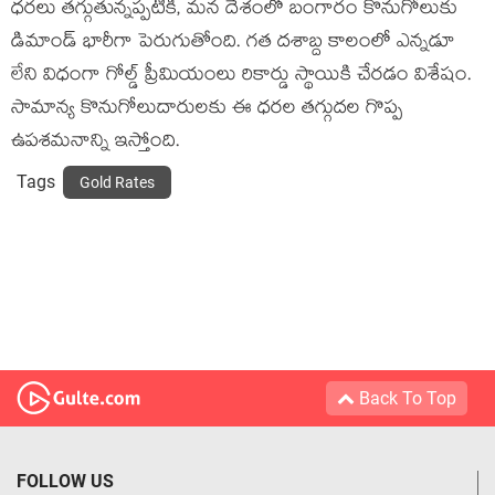
ధరలు తగ్గుతున్నప్పటికీ, మన దేశంలో బంగారం కొనుగోలుకు
డిమాండ్ భారీగా పెరుగుతోంది. గత దశాబ్ద కాలంలో ఎన్నడూ
లేని విధంగా గోల్డ్ ప్రీమియంలు రికార్డు స్థాయికి చేరడం విశేషం.
సామాన్య కొనుగోలుదారులకు ఈ ధరల తగ్గుదల గొప్ప
ఉపశమనాన్ని ఇస్తోంది.
Tags
Gold Rates
Back To Top
FOLLOW US