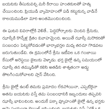
బయటకు తీసుకువచ్చి మరీ కిరాయి హంతకులతో హత్య
చేయించింది. ప్రియుడి వ్యామోహంలో పడి కట్టుకున్న వాడినే
కాలయముడిలా మారి అంతమొందించింది.
​ఈ ఘటన వివరాల్లోకి వెళితే.. పెద్దదోర్నాలకు చెందిన శ్రీనుకు,
ఝాన్సీకి కొన్నేళ్ల క్రితం వివాహమైంది. అయితే ఝాన్సీ మరొకరితో
సంబంధం పెట్టుకోవడంతో భార్యాభర్తల మధ్య తరచూ గొడవలు
జరుగుతుండేవి. ఈ క్రమంలోనే శ్రీను ఇటీవల ఒక గంజాయి
కేసులో అరెస్టయి జైలుకు వెళ్ళాడు. భర్త జైల్లో ఉన్న సమయంలో
ఝాన్సీ తన తమ్ముడితో కలిసి అతడిని శాశ్వతంగా అడ్డు
తొలగించుకోవాలని ప్లాన్ వేసింది.
​శ్రీను జైల్లో ఉంటే తమకు ప్రమాదం లేకపోయినా, ఎప్పటికైనా
అతను బయటకు వస్తే తమ సంబంధానికి ఇబ్బందులు తప్పవని
ఝాన్సీ భావించింది. అందుకే పక్కా వ్యూహంతో జైల్లో ఉన్న భర్తకు