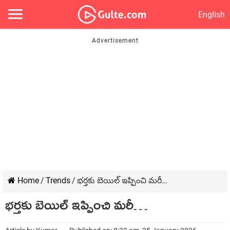
English
Home
/
Trends
/
భర్తకు బెయిల్ ఇప్పించి మరీ…
భర్తకు బెయిల్ ఇప్పించి మరీ…