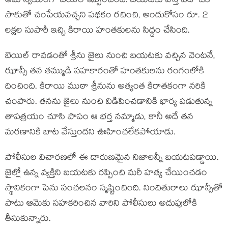
ఆమె స్వయంగా బెయిల్ ఇప్పించింది. బయటకు వస్తే ఏదో ఒక
సాకుతో చంపేయవచ్చని పథకం రచించి, అందుకోసం రూ. 2
లక్షల సుపారీ ఇచ్చి కిరాయి హంతకులను సిద్ధం చేసింది.
​బెయిల్ రావడంతో శ్రీను జైలు నుంచి బయటకు వచ్చిన వెంటనే,
ఝాన్సీ తన తమ్ముడి సహకారంతో హంతకులను రంగంలోకి
దించింది. కిరాయి ముఠా శ్రీనును అత్యంత కిరాతకంగా నరికి
చంపారు. తనను జైలు నుంచి విడిపించడానికి భార్య పడుతున్న
తాపత్రయం చూసి పాపం ఆ భర్త నమ్మాడు, కానీ అదే తన
మరణానికి బాట వేస్తుందని ఊహించలేకపోయాడు.
​పోలీసుల విచారణలో ఈ దారుణమైన నిజాలన్నీ బయటపడ్డాయి.
జైల్లో ఉన్న వ్యక్తిని బయటకు రప్పించి మరీ హత్య చేయించడం
స్థానికంగా పెను సంచలనం సృష్టించింది. నిందితురాలు ఝాన్సీతో
పాటు ఆమెకు సహకరించిన వారిని పోలీసులు అదుపులోకి
తీసుకున్నారు.