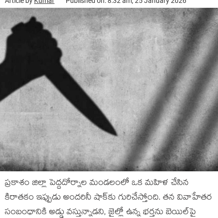
Article by
Kumar
Published on: 8:32 am, 25 January 2026
​ప్రకాశం జిల్లా పెద్దదోర్నాల మండలంలో ఒక మహిళ చేసిన
కిరాతకం ఇప్పుడు అందరినీ షాక్‌కు గురిచేస్తోంది. తన వివాహేతర
సంబంధానికి అడ్డు వస్తున్నాడని, జైల్లో ఉన్న భర్తను బెయిల్‌పై