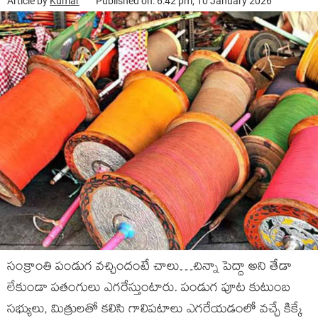
Article by
Kumar
Published on: 6:42 pm, 10 January 2026
సంక్రాంతి పండుగ వచ్చిందంటే చాలు…చిన్నా పెద్దా అని తేడా
లేకుండా పతంగులు ఎగరేస్తుంటారు. పండుగ పూట కుటుంబ
సభ్యులు, మిత్రులతో కలిసి గాలిపటాలు ఎగరేయడంలో వచ్చే కిక్కే