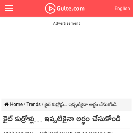
English
Home
/
Trends
/
కైట్ కుర్రోళ్లు… ఇప్పటికైనా అర్థం చేసుకోండి
కైట్ కుర్రోళ్లు… ఇప్పటికైనా అర్థం చేసుకోండి