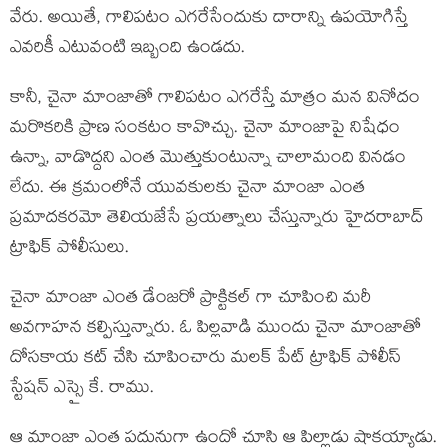
వేరు. అయితే, గాలిపటం ఎగరేసేందుకు దారాన్ని ఉపయోగిస్తే
ఎవరికీ ఎటువంటి ఇబ్బంది ఉండదు.
కానీ, చైనా మాంజాతో గాలిపటం ఎగరేస్తే మాత్రం మన వినోదం
మరొకరికి ప్రాణ సంకటం కావొచ్చు. చైనా మాంజాపై నిషేధం
ఉన్నా, వాడొద్దని ఎంత మొత్తుకుంటున్నా చాలామంది వినడం
లేదు. ఈ క్రమంలోనే యువకులకు చైనా మాంజా ఎంత
ప్రమాదకరమో తెలియజేసే ప్రయత్నాలు చేస్తున్నారు హైదరాబాద్
ట్రాఫిక్ పోలీసులు.
చైనా మాంజా ఎంత డేంజరో ప్రాక్టికల్ గా చూపించి మరీ
అవగాహన కల్పిస్తున్నారు. ఓ పిల్లవాడి ముందు చైనా మాంజాతో
దోసకాయ కట్ చేసి చూపించారు మలక్ పేట్ ట్రాఫిక్ పోలీస్
స్టేషన్ ఎస్సై కే. రాము.
ఆ మాంజా ఎంత పదునుగా ఉందో చూసి ఆ పిల్లాడు షాకయ్యాడు.