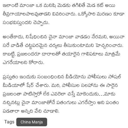
ఇలాంటి మాంజా ఒక మనిషి మెడకు తగిలితే మెడ కట్ అయి
తీవ్రగాయాలపాలవుతాడని వివరించారు. ఒక్కోసారి మరణం కూడా
సంభవిస్తుందని చెప్పారు.
అంతేకాదు, నిషేధించిన చైనా మాంజా వాడడం నేరమని, అయినా
సరే వాడితే చట్టపరమైన చర్యలు తీసుకుంటామని హెచ్చరించారు.
కాబట్టి, ప్రజలందరూ దారాలతో తయారైన గాలిపటాలు మాత్రమే
ఎగరేయాలని కోరారు.
ప్రస్తుతం ఇందుకు సంబంధించిన వీడియోను పోలీసులు సోషల్
మీడియాలో షేర్ చేశారు. మరి, పోలీసుల సలహాను ఈ సారైన
ప్రజలంతా పాటిస్తారో లేక ఎవరెలా చస్తే మాకెందుకు…మాకు
నచ్చినట్లు చైనా మాంజాతోనే పతంగులు ఎగరేస్తాం అని పంతం
పడతారా అన్నది వేచి చూడాలి.
Tags
China Manja