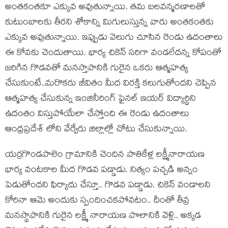
అంతకంతకూ ఎక్కువ అవుతున్నాయి. తమ బలవన్మరణాలతో
కుటుంబాలకు తీరని శోకాన్ని మిగులుస్తున్న వారు అంతకంతకు
ఎక్కువ అవుతున్నాయి. ఇప్పుడు వెలుగు చూసిన రెండు ఉదంతాలు
ఈ కోవకు చెందుతాయి. భార్య చికెన్ సరిగా వండలేదన్న కోపంతో
జరిగిన గొడవతో మనస్తాపానికి గురైన ఒకరు ఆత్మహత్య
చేసుకుంటే..మరొకరు జీవితం మీద విరక్తి కలుగుతోందని చెప్పిన
ఆత్మహత్య చేసుకున్న ఇంజినీరింగ్ ఫైనల్ ఇయర్ విద్యార్థిని
ఉదంతం విస్తుపోయేలా చేస్తోంది ఈ రెండు ఉదంతాలు
ఆంధ్రప్రదేశ్ లోని వేర్వేరు జిల్లాల్లో చోటు చేసుకున్నాయి.
యర్రగొండపాలెం గ్రామానికి చెందిన పాతికేళ్ల లక్ష్మీనారాయణ
భార్య వంటకాల మీద గొడవ పడ్డాడు. నిత్యం పచ్చడి అన్నం
పెడుతోందని ఫిర్యాదు చేస్తూ.. గొడవ పడ్డాడు. చికెన్ వండాలని
కోరినా ఆమె అందుకు స్పందించకపోవటం.. దీంతో తీవ్ర
మనస్థాపానికి గురైన లక్ష్మీ నారాయణ పొలానికి వెళ్లి.. అక్కడ