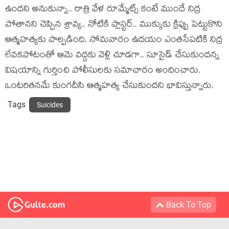
ఉందని అనుకున్నా.. రాత్రి వేళ రూమ్మేట్స్ కంటే ముందే నిద్ర
పోతానని చెప్పిన శ్రావ్య.. నోటికి ప్లాస్టర్.. ముక్కుకు క్లిప్పు పెట్టుకొని
ఆత్మహత్యకు పాల్పడింది. సోమవారం ఉదయం ఎంతసేపటికి నిద్ర
లేవకపోటంతో ఆమె వద్దకు వెళ్లి చూడగా.. సూసైడ్ చేసుకుందన్న
విషయాన్ని గుర్తించి పోలీసులకు సమాచారం అందించారు.
ఒంటరితనమే కుంగదీసి ఆత్మహత్య చేసుకుందని భావిస్తున్నారు.
Tags
Suicides
Back To Top