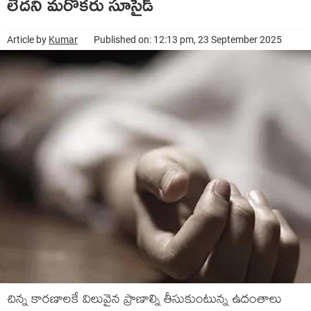
లేదని మరొకరు సూసైడ్
Article by
Kumar
Published on: 12:13 pm, 23 September 2025
చిన్న కారణాలకే విలువైన ప్రాణాల్ని తీసుకుంటున్న ఉదంతాలు