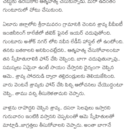
చెట్టుకు ఉరేసుకొని ఆత్మహత్య చేసుకున్నాడు. మరో ఉదంతం
గుంటూరులో చోటు చేసుకుంది.
ఏలూరు జిల్లాలోని శ్రీరామవరం గ్రామానికి చెందిన శ్రావ్య వీవీఐటీ
ఇంజినీరింగ్ కాలేజీలో బీటెక్ ఫైనల్ ఇయర్ చదువుతోంది.
గుంటూరు అశోక్ నగర్ లోని నవీన లేడీస్ హాస్టల్ లో ఉంటోంది.
తనకు బతకాలని అనిపించట్లేదని.. ఆత్మహత్య చేసుకోవాలంటూ
తన స్నేహితురాలికి ఫోన్ చేసి చెప్పింది. బాగా చదువుతున్నావు..
సమస్యలు ఏమైనా ఉంటే సాయం చేస్తానని ధైర్యంగా చెప్పిన
ఆమె.. శ్రావ్య సోదరుడి ద్వారా తల్లిదండ్రులకు తెలియజేసింది.
వారు వెంటనే శ్రావ్యకు ఫోన్ చేసి పిచ్చి ఆలోచనలు చేయొద్దంటూ
చెప్పి.. తాము వచ్చి తీసుకెళతామని చెప్పారు.
వాళ్లను రావొద్దని చెప్పిన శ్రావ్య.. దసరా సెలవులు ఇస్తారని
గురువారం ఇంటికి వస్తానని చెప్పటంతో ఆమె స్నేహితులతో
మాట్లాడి..జాగ్రత్తలు తీసుకోవాలని చెప్పారు. అంతా బాగానే