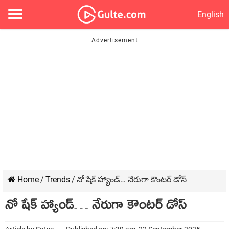
English
Home
/
Trends
/
నో షేక్ హ్యాండ్… నేరుగా కౌంటర్ డోస్
నో షేక్ హ్యాండ్… నేరుగా కౌంటర్ డోస్