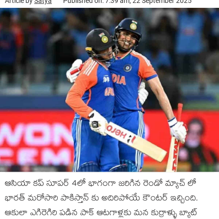
Article by
Satya
Published on: 7:39 am, 22 September 2025
ఆసియా కప్ సూపర్ 4లో భాగంగా జరిగిన రెండో మ్యాచ్ లో
భారత్ మరోసారి పాకిస్తాన్ కు అదిరిపోయే కౌంటర్ ఇచ్చింది.
ఆకులా ఎగిరెగిరి పడిన పాక్ ఆటగాళ్లకు మన కుర్రాళ్ళు బ్యాట్