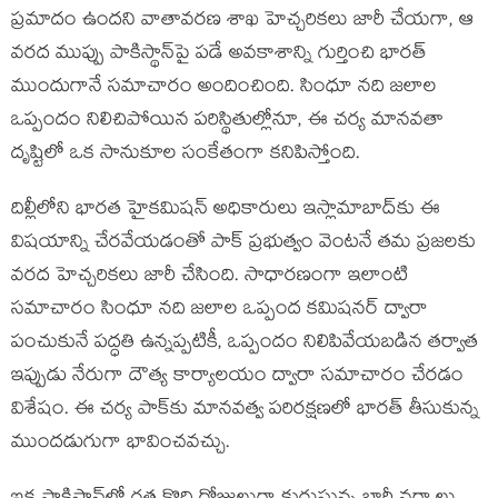
ప్రమాదం ఉందని వాతావరణ శాఖ హెచ్చరికలు జారీ చేయగా, ఆ
వరద ముప్పు పాకిస్థాన్‌పై పడే అవకాశాన్ని గుర్తించి భారత్‌
ముందుగానే సమాచారం అందించింది. సింధూ నది జలాల
ఒప్పందం నిలిచిపోయిన పరిస్థితుల్లోనూ, ఈ చర్య మానవతా
దృష్టిలో ఒక సానుకూల సంకేతంగా కనిపిస్తోంది.
దిల్లీలోని భారత హైకమిషన్‌ అధికారులు ఇస్లామాబాద్‌కు ఈ
విషయాన్ని చేరవేయడంతో పాక్‌ ప్రభుత్వం వెంటనే తమ ప్రజలకు
వరద హెచ్చరికలు జారీ చేసింది. సాధారణంగా ఇలాంటి
సమాచారం సింధూ నది జలాల ఒప్పంద కమిషనర్‌ ద్వారా
పంచుకునే పద్ధతి ఉన్నప్పటికీ, ఒప్పందం నిలిపివేయబడిన తర్వాత
ఇప్పుడు నేరుగా దౌత్య కార్యాలయం ద్వారా సమాచారం చేరడం
విశేషం. ఈ చర్య పాక్‌కు మానవత్వ పరిరక్షణలో భారత్‌ తీసుకున్న
ముందడుగుగా భావించవచ్చు.