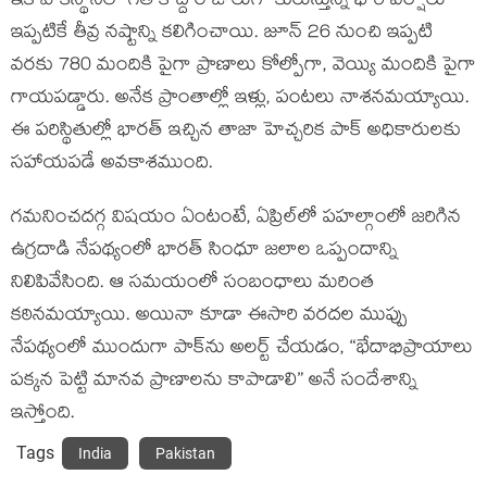
ఇక పాకిస్థాన్‌లో గత కొద్ది రోజులుగా కురుస్తున్న భారీ వర్షాలు
ఇప్పటికే తీవ్ర నష్టాన్ని కలిగించాయి. జూన్‌ 26 నుంచి ఇప్పటి
వరకు 780 మందికి పైగా ప్రాణాలు కోల్పోగా, వెయ్యి మందికి పైగా
గాయపడ్డారు. అనేక ప్రాంతాల్లో ఇళ్లు, పంటలు నాశనమయ్యాయి.
ఈ పరిస్థితుల్లో భారత్‌ ఇచ్చిన తాజా హెచ్చరిక పాక్‌ అధికారులకు
సహాయపడే అవకాశముంది.
గమనించదగ్గ విషయం ఏంటంటే, ఏప్రిల్‌లో పహల్గాంలో జరిగిన
ఉగ్రదాడి నేపథ్యంలో భారత్‌ సింధూ జలాల ఒప్పందాన్ని
నిలిపివేసింది. ఆ సమయంలో సంబంధాలు మరింత
కఠినమయ్యాయి. అయినా కూడా ఈసారి వరదల ముప్పు
నేపథ్యంలో ముందుగా పాక్‌ను అలర్ట్‌ చేయడం, “భేదాభిప్రాయాలు
పక్కన పెట్టి మానవ ప్రాణాలను కాపాడాలి” అనే సందేశాన్ని
ఇస్తోంది.
Tags
India
Pakistan