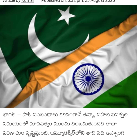
Article by
Kumar
Published on: 5:32 pm, 25 August 2025
భారత్‌ – పాక్‌ సంబంధాలు కఠినంగానే ఉన్నా, సహజ విపత్తుల
సమయంలో మానవత్వం ముందు నిలబడుతుందని తాజా
పరిణామం స్పష్టమైంది. జమ్మూకశ్మీర్‌లోని తావి నది ఉప్పొంగే