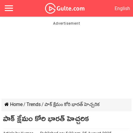
English
Home
/
Trends
/
పాక్ క్షేమం కోరి భారత్ హెచ్చరిక
పాక్ క్షేమం కోరి భారత్ హెచ్చరిక